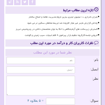
تازه ترین مطالب مرتبط
بحران ناترازی ۱۰ میلیون لیتری بنزین لزوم مدیریت تقاضا و اصلاح ساختار
پاداش گزارش ماینر غیر مجاز افزوده شد جریمه متخلفان سنگین تر می شود
گسترش زیرساخت های آزمایشگاهی با اتکا به توان متخصصان داخلی در پتروشیمی تبریز
خروجی جلسه کارگروه تنظیم بازار پیرامون 4 قلم لبنیات، سیب زمینی و گوشت
نظرات کاربران کار و درآمد در مورد این مطلب
نظر شما در مورد این مطلب
نام:
ایمیل:
نظر:
سوال:
= ۵ بعلاوه ۴