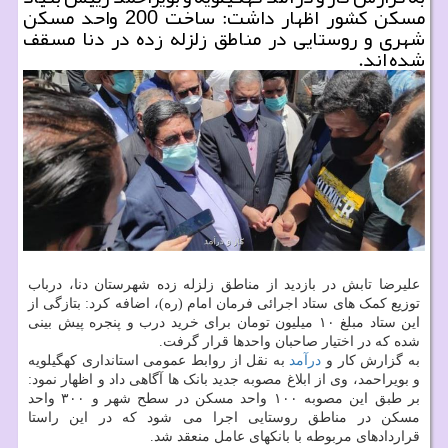
مسکن کشور اظهار داشت: ساخت 200 واحد مسکن
شهری و روستایی در مناطق زلزله زده در دنا مسقف
شده اند.
علیرضا تابش در بازدید از مناطق زلزله زده شهرستان دنا، درباب
توزیع کمک های ستاد اجرائی فرمان امام (ره)، اضافه کرد: بتازگی از
این ستاد مبلغ ۱۰ میلیون تومان برای خرید درب و پنجره پیش بینی
شده که در اختیار صاحبان واحدها قرار گرفت.
به گزارش کار و
درآمد
به نقل از روابط عمومی استانداری کهگیلویه
و بویراحمد، وی از ابلاغ مصوبه جدید بانک ها آگاهی داد و اظهار نمود:
بر طبق این مصوبه ۱۰۰ واحد مسکن در سطح شهر و ۳۰۰ واحد
مسکن در مناطق روستایی اجرا می شود که در این راستا
قراردادهای مربوطه با بانکهای عامل منعقد شد.