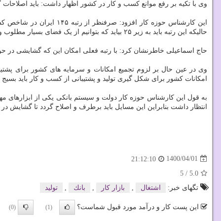
وی با تکیه بر رفع موانع کسب و کار در کشور اظهار داشت: باید اصلاحات 
حالیکه این رتبه باید به زیر ۲۵ بیاید که بتوانیم از یک فضای بسیار مطلوب و مساعد برای ایجاد کسب کار در کشور بهره برداری نماییم.
حاج اسماعیلی خاطرنشان کرد: با رتبه فعلی امکان این که گشایشی در ح
وی در عین حال بر لزوم تجمیع امکانات و سرمایه های کشور برای پشتیب
امکانات کشور برای شکل گیری تولید و پشتیبانی از کسب و کار باید بسیج ش
به قول این کارشناس حوزه کار دولت و سیستم بانکی یکی از ابزارهای مه
انتظار داشت بنابراین این مسایل باید برطرف و اصلاح گردد تا گشایش در با
1400/04/01
21:12:10
5
/
5.0
تگهای خبر:
اشتغال
,
بازار كار
,
بانك
,
تولید
این پست کار و درآمد مورد قبول شماست؟
(0)
(1)