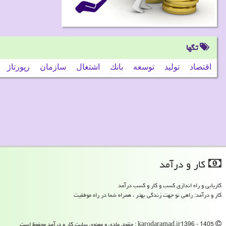
تگها
اقتصاد
تولید
توسعه
بانك
اشتغال
سازمان
رپورتاژ
كار و درآمد
کاریابی و راه اندازی کسب و کار و کسب درآمد
کار و درآمد: راهی نو جهت زندگی بهتر ، همراه شما در راه موفقیت
karodaramad.ir1396 - 1405 : حقوق مادی و معنوی سایت كار و درآمد محفوظ است