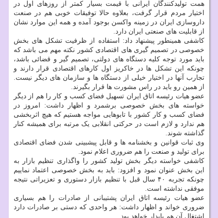
همت تولیدکنندگان ایرانی با قیمت بسیار کمتر از روزهای اول در
اختیار مردم قرار گرفت، بعلاوه حالا توفیقات خوبی هم در صنعت
داروسازی ایران در زمینه واکسن بوجود آمده و همه این موارد نشان
از قابلیت های صنعتی ایران دارد.
کاشفی همینطور پیشنهاد داد: استفاده از ظرفیت تشکل های بخش
خصوصی در تصمیم گیری های اقتصادی کشور نکته مهم می باشد که
باید مورد توجه کلیه دستگاه های دولتی، تصمیم گیر و قضائی باشد،
چونکه این تشکل ها در خاکریز اول کارهای اقتصادی قرار دارند و
تجارب آنها در اختیار خیلی از دستگاه ها و سازمان های دیگر نیست.
از همین رو باید در راس مشورت ها قرار بگیرند.
عضو هیات رئیسه اتاق ایران تسهیل فضای کسب و کار را هم از دیگر
خواسته های بخش خصوصی برشمرد و اظهار داشت: امروز در
فضای کسب و کار کشور با تابوهایی مواجه هستیم که هیچ اثربخشی
هم ندارد و لازم است در حرکتی انقلابی یک مرتبه برای همیشه کنار
گذاشته شوند.
وی ثبات قوانین و بخشنامه ها و قابل پیشبینی شدن فضای اقتصادی
برای تولید و صنعت را هم ضروری اعلام نمود.
کاشفی خواسته دیگر بخش تولید کشور را واگذاری تنظیم بازار به
این بخش عنوان نمود و افزود: باید به بخش خصوصی اعتماد نماییم
چونکه تجربه ۴۰ سال قبل با تنظیم بازار دستوری و تعزیراتی نتیجه
موفقی نداشته است.
عضو هیات رئیسه اتاق ایران پشتیبانی از صادرات را هم بسیاری
ضروری خواند و اظهار داشت: هر واحدی که دستی بر صادرات دارد
اشتغال آن هم پایدار خواهد بود.