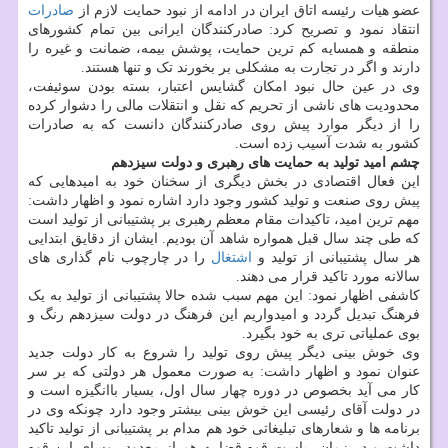
عضو هیات رئیسه اتاق ایران در ادامه از نبود حمایت لازم از
صادرات
انتقاد نمود و تصریح کرد: صادرکنندگان ایرانی بین تمام کشورهای
منطقه و همسایه کم ترین حمایت، پوشش بیمه، ضمانت و غیره را
دارند و اگر در تجارت به مشکلی بر بخورند تک و تنها هستند.
وی در عین حال نبود امکان گشایس اعتبار، بسته بودن سوئیفت،
محدودیت های ناشی از تحریم که نقل و انتقلات مالی را دشوار کرده
را از دیگر موارد پیش روی صادرکنندگان دانست که به صادرات
کشور به شدت آسیب زده است.
چشم امید تولید به حمایت های رهبری و دولت سیزدهم
این فعال اقتصادی در بخش دیگری از سخنان خود به امیدهایی که
پیش روی صنعت و تولید کشور وجود دارد اشاره نمود و اظهار داشت:
مهم ترین امید، تاکیدات مقام معظم رهبری بر پشتیبانی از تولید است
که طی چند سال قبل همواره شاهد آن بودیم. ایشان از دقایق ابتدایی
هر سال پشتیبانی از تولید و
اشتغال
را در چارچوب نام گذاری های
سالانه مورد تاکید قرار می دهند.
کاشفی اظهار نمود: این مهم سبب شده حالا پشتیبانی از تولید به یک
فرهنگ تبدیل گردد و امیدواریم این فرهنگ در دولت سیزدهم رنگ و
بوی عملیاتی تری به خود بگیرد.
وی خوش بینی دیگر پیش روی تولید را شروع به کار دولت جدید
عنوان نمود و اظهار داشت: به صورت معمول هر دولتی که بر سر
کار می آید بخصوص در دوره چهار سال اول، بسیار باانگیزه است و
در دولت آقای رئیسی این خوش بینی بیشتر وجود دارد چونکه وی در
برنامه ها و شعارهای تبلیغاتی خود هم مدام بر پشتیبانی از تولید تاکید
داشت و در زمان ریاست قوه قضاییه هم از معدود روسای این قوه