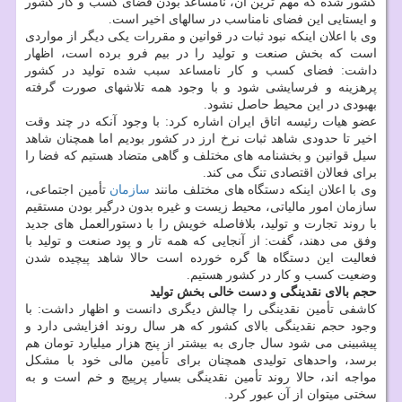
کشور شده که مهم ترین آن، نامساعد بودن فضای کسب و کار کشور
و ایستایی این فضای نامناسب در سالهای اخیر است.
وی با اعلان اینکه نبود ثبات در قوانین و مقررات یکی دیگر از مواردی
است که بخش صنعت و تولید را در بیم فرو برده است، اظهار
داشت: فضای کسب و کار نامساعد سبب شده تولید در کشور
پرهزینه و فرسایشی شود و با وجود همه تلاشهای صورت گرفته
بهبودی در این محیط حاصل نشود.
عضو هیات رئیسه اتاق ایران اشاره کرد: با وجود آنکه در چند وقت
اخیر تا حدودی شاهد ثبات نرخ ارز در کشور بودیم اما همچنان شاهد
سیل قوانین و بخشنامه های مختلف و گاهی متضاد هستیم که فضا را
برای فعالان اقتصادی تنگ می کند.
وی با اعلان اینکه دستگاه های مختلف مانند
سازمان
تأمین اجتماعی،
سازمان امور مالیاتی، محیط زیست و غیره بدون درگیر بودن مستقیم
با روند تجارت و تولید، بلافاصله خویش را با دستورالعمل های جدید
وفق می دهند، گفت: از آنجایی که همه تار و پود صنعت و تولید با
فعالیت این دستگاه ها گره خورده است حالا شاهد پیچیده شدن
وضعیت کسب و کار در کشور هستیم.
حجم بالای نقدینگی و دست خالی بخش تولید
کاشفی تأمین نقدینگی را چالش دیگری دانست و اظهار داشت: با
وجود حجم نقدینگی بالای کشور که هر سال روند افزایشی دارد و
پیشبینی می شود سال جاری به بیشتر از پنج هزار میلیارد تومان هم
برسد، واحدهای تولیدی همچنان برای تأمین مالی خود با مشکل
مواجه اند، حالا روند تأمین نقدینگی بسیار پرپیچ و خم است و به
سختی میتوان از آن عبور کرد.