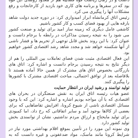
بود که در سفرها و برنامه های کاری خود بازدید از کارخانجات و رفع
مشکلات آنها را پیگیری می کرد.
رئیس اتاق کرمانشاه ابراز امیدواری کرد: در دوره جدید دولت شاهد
بارقه هایی از بهبود فضای کسب و کار کشور باشیم.
کاشفی عامل دیگری که زمینه ساز امید برای تولید و صنعت کشور
می شود را به نتیجه رسیدن مذاکرات در رابطه با برجام دانست و
عنوان کرد: با این روند بخش قابل توجهی از تحریم ها و فشار ناشی
از آنها شکسته خواهد شد و مجدد شاهد رشد اقتصادی کشور خواهیم
بود.
این فعال اقتصادی مثبت شدن فضای تعاملات بین المللی را هم از
دیگر نتایج به نتیجه رسیدن برجام دانست و اشاره کرد: اتاق های
بازرگانی بخصوص اتاق های مشترک از همین حالا آماده هستند تا
بلافاصله بعد از توافق احتمالی، مباحث اقتصادی مشترک با کشورها
را پیگیری کنند.
تولید توانمند و رشید ایران در انتظار حمایت
عضو هیات رئیسه اتاق ایران به نقش صنعتگران در بحران های
اقتصادی که با آن مواجه بودیم اشاره و اشاره کرد: این که با وجود
مسائل اقتصادی ناشی از شیوع کرونا، افزایش تقاضاهایی که برای
بعضی از کالاها بوجود آمد و سایر اتفاقاتی که رخ داد، اما کمبودی
برای تولید مایحتاج و ارزاق مردم نداشتیم، نشان از توانمندی بخش
تولید کشور دارد.
وی نمونه این مورد را در تأمین بموقع اقلام بهداشتی مورد نیاز در
شرایط کرونا مانند ماسک، مواد ضدعفونی و غیره دانست که به