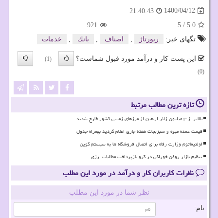
1400/04/12
21:40:43
921
5
/
5.0
تگهای خبر:
رپورتاژ
,
اصناف
,
بانك
,
خدمات
این پست کار و درآمد مورد قبول شماست؟
(1)
(0)
تازه ترین مطالب مرتبط
بالاتر از ۳ میلیون زائر اربعین از مرزهای زمینی کشور خارج شدند
قیمت عمده میوه و سبزیجات هفته جاری اعلام گردید بهمراه جدول
اولتیماتوم وزارت رفاه برای اتصال فروشگاه ها به سیستم کوپن
تنظیم بازار روغن خوراکی در گرو بازپرداخت مطالبات ارزی
نظرات کاربران کار و درآمد در مورد این مطلب
نظر شما در مورد این مطلب
نام: