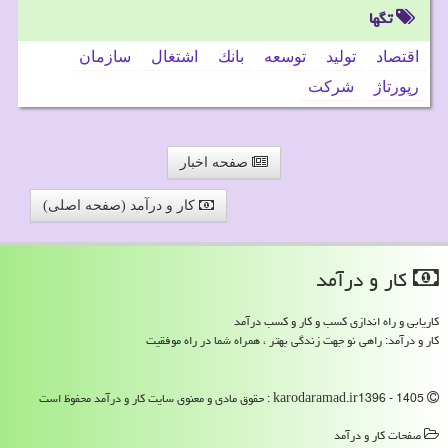
تگها
اقتصاد
تولید
توسعه
بانك
اشتغال
سازمان
رپورتاژ
شركت
صفحه اخبار
کار و درآمد (صفحه اصلی)
كار و درآمد
کاریابی و راه اندازی کسب و کار و کسب درآمد
کار و درآمد: راهی نو جهت زندگی بهتر ، همراه شما در راه موفقیت
karodaramad.ir1396 - 1405 : حقوق مادی و معنوی سایت كار و درآمد محفوظ است
صفحات كار و درآمد