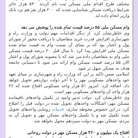
مختلف طرح اقدام ملی مسکن ثبت نام کردند ۵۳۰ هزار حائز
شرایط دریافت مسکن شناسایی شدند که ۲۰۰ هزار نفر هم نزد بانک
واریز انجام داده اند.
وام مسکن ملی ۵۵ درصد قیمت تمام شده را پوشش می دهد
وی خاطرنشان کرد: از دیگر اقدامات مهم دولت و وزارت راه و
شهرسازی افزایش قدرت خرید متقاضیان با دریافت مجوز از شورای
پول و اعتبار بود که بر مبنای آن نسبت وام به قیمت تمام شده
مسکن ملی افزایش پیدا کرد. تا سال قبل ۲۰ درصد قیمت مسکن
ملی وام به متقاضیان داده می شد که با مصوبه شورای پول و اعتیار
الان ۵۵ درصد قیمت مسکن وام ارائه می شود تا دستیابی جامعه
هدف به مسکن سهل تر شود.
اسلامی ضمن تاکید بر این که وزارت راه و شهرسازی بر مبنای تعهد
خود واحدهای مسکونی مهر را تا آخر دولت دوازدهم تحویل خواهد
داد، اضافه کرد: امروز ۵۱ هزار واحد مسکونی افتتاح شده که ۲۲
هزار واحد آن واحدهای مسکونی مهر است.
وی خاطرنشان کرد: دولت تدبیر وامید در تکمیل واحدهای باقیمانده
مسکن مهر، اشکالات واحدهای تحویل شده در دولت قبل را اصلاح
کرد. در این خصوص محوطه سازی،
خدمات
روبنایی واحدهای تحویل
شده تکمیل شد و با تکمیل واحدهای مسکن مهر و تحویل آن به
مردم، مسکن مهر به دولت سیزدهم محول نخواهد شد.
افتتاح یک میلیون و ۳۶۰ هزار مسکن مهر در دولت روحانی