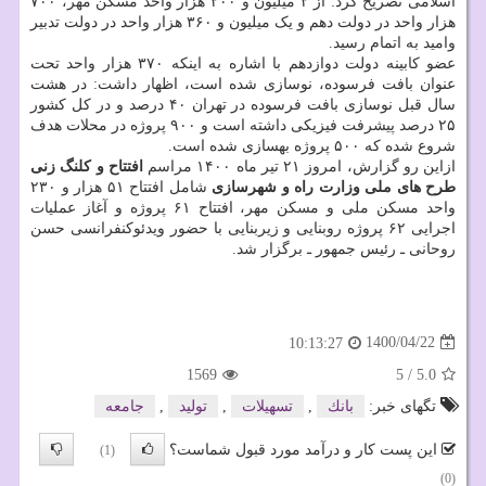
اسلامی تصریح کرد: از ۲ میلیون و ۲۰۰ هزار واحد مسکن مهر، ۷۰۰
هزار واحد در دولت دهم و یک میلیون و ۳۶۰ هزار واحد در دولت تدبیر
وامید به اتمام رسید.
عضو کابینه دولت دوازدهم با اشاره به اینکه ۳۷۰ هزار واحد تحت
عنوان بافت فرسوده، نوسازی شده است، اظهار داشت: در هشت
سال قبل نوسازی بافت فرسوده در تهران ۴۰ درصد و در کل کشور
۲۵ درصد پیشرفت فیزیکی داشته است و ۹۰۰ پروژه در محلات هدف
شروع شده که ۵۰۰ پروژه بهسازی شده است.
ازاین رو گزارش، امروز ۲۱ تیر ماه ۱۴۰۰ مراسم
افتتاح و کلنگ زنی
طرح های ملی وزارت راه و شهرسازی
شامل افتتاح ۵۱ هزار و ۲۳۰
واحد مسکن ملی و مسکن مهر، افتتاح ۶۱ پروژه و آغاز عملیات
اجرایی ۶۲ پروژه روبنایی و زیربنایی با حضور ویدئوکنفرانسی حسن
روحانی ـ رئیس جمهور ـ برگزار شد.
1400/04/22
10:13:27
1569
5
/
5.0
تگهای خبر:
بانك
,
تسهیلات
,
تولید
,
جامعه
این پست کار و درآمد مورد قبول شماست؟
(1)
(0)