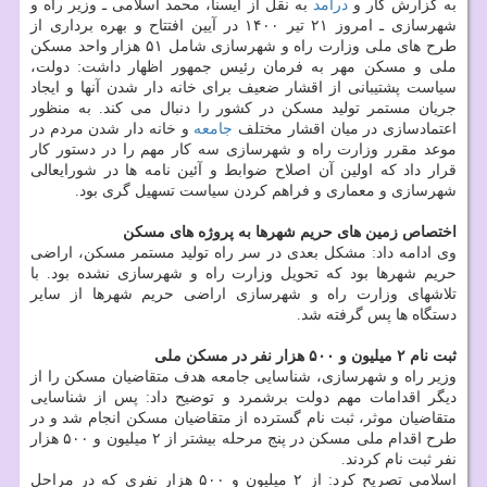
به گزارش کار و
درآمد
به نقل از ایسنا، محمد اسلامی ـ وزیر راه و
شهرسازی ـ امروز ۲۱ تیر ۱۴۰۰ در آیین افتتاح و بهره برداری از
طرح های ملی وزارت راه و شهرسازی شامل ۵۱ هزار واحد مسکن
ملی و مسکن مهر به فرمان رئیس جمهور اظهار داشت: دولت،
سیاست پشتیبانی از اقشار ضعیف برای خانه دار شدن آنها و ایجاد
جریان مستمر تولید مسکن در کشور را دنبال می کند. به منظور
اعتمادسازی در میان اقشار مختلف
جامعه
و خانه دار شدن مردم در
موعد مقرر وزارت راه و شهرسازی سه کار مهم را در دستور کار
قرار داد که اولین آن اصلاح ضوابط و آئین نامه ها در شورایعالی
شهرسازی و معماری و فراهم کردن سیاست تسهیل گری بود.
اختصاص زمین های حریم شهرها به پروژه های مسکن
وی ادامه داد: مشکل بعدی در سر راه تولید مستمر مسکن، اراضی
حریم شهرها بود که تحویل وزارت راه و شهرسازی نشده بود. با
تلاشهای وزارت راه و شهرسازی اراضی حریم شهرها از سایر
دستگاه ها پس گرفته شد.
ثبت نام ۲ میلیون و ۵۰۰ هزار نفر در مسکن ملی
وزیر راه و شهرسازی، شناسایی جامعه هدف متقاضیان مسکن را از
دیگر اقدامات مهم دولت برشمرد و توضیح داد: پس از شناسایی
متقاضیان موثر، ثبت نام گسترده از متقاضیان مسکن انجام شد و در
طرح اقدام ملی مسکن در پنج مرحله بیشتر از ۲ میلیون و ۵۰۰ هزار
نفر ثبت نام کردند.
اسلامی تصریح کرد: از ۲ میلیون و ۵۰۰ هزار نفری که در مراحل