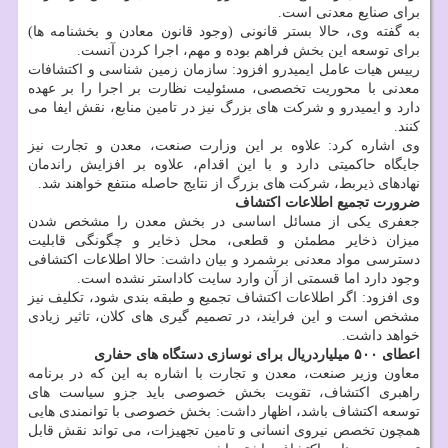
برای صنایع معدنی است.
به گفته وی، حالا بستر قانونی (وجود قانون معادن و بخشنامه ها)
برای توسعه این بخش فراهم بوده و مهم، اجرا کردن آنست.
رییس هیات عامل ایمیدرو افزود: سازمان زمین شناسی و اکتشافات
معدنی با محوریت تخصصی، مسئولیت نظارت بر اجرا را بر عهده
دارد و ایمیدرو و شرکت های بزرگ نیز در تامین منابع، نقش ایفا می
کنند.
وی اشاره کرد: علاوه بر این وزارت صنعت، معدن و تجارت نیز
جایگاه حاکمیتی دارد و با این اقدام، علاوه بر افزایش راندمان
نهادهای ذیربط، شرکت های بزرگ از نتایج حاصله منتفع خواهند شد.
ضرورت تجمیع اطلاعات اکتشاف
جعفری یکی از مسائل اساسی در بخش معدن را مشخص شدن
میزان ذخایر مطمئن و قطعی، محل ذخایر و چگونگی قابلیت
دسترسی مواد معدنی برشمرد و بیان داشت: حالا اطلاعات اکتشافی
وجود دارد اما قسمتی از آن وارد سایت کاداستر نشده است.
وی افزود: اگر اطلاعات اکتشاف تجمیع و طبقه بندی شود، تکلیف نیز
مشخص است و این فرایند، در تصمیم گیری های کلان، تاثیر زیادی
خواهد داشت.
اعطای ۵۰۰ میلیاردریال برای نوسازی دستگاه های حفاری
معاون وزیر صنعت، معدن و تجارت با اشاره به این که در برنامه
راهبری اکتشاف، تقویت بخش خصوصی باید جزو سیاست های
توسعه اکتشاف باشد، اظهار داشت: بخش خصوصی با توانمندی هایی
همچون تخصص نیروی انسانی و تامین تجهیزات، می تواند نقش قابل