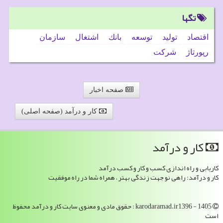
تگها
اقتصاد
تولید
توسعه
بانك
اشتغال
سازمان
رپورتاژ
شركت
صفحه اخبار
کار و درآمد (صفحه اصلی)
كار و درآمد
کاریابی و راه اندازی کسب و کار و کسب درآمد
کار و درآمد: راهی نو جهت زندگی بهتر ، همراه شما در راه موفقیت
karodaramad.ir1396 - 1405 : حقوق مادی و معنوی سایت كار و درآمد محفوظ
است