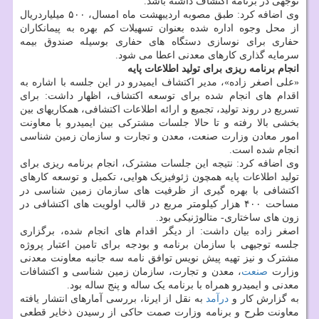
توجهی در برنامه اکتشاف داشته باشد.
وی اضافه کرد: طبق مصوبه اردیبهشت ماه امسال، ۵۰۰ میلیاردریال
از محل وجوه اداره شده بعنوان تسهیلات کم بهره به پیمانکاران
حفاری برای نوسازی دستگاه های حفاری بوسیله صندوق بیمه
سرمایه گذاری کارهای معدنی اعطا می شود.
انجام برنامه ریزی برای تولید اطلاعات پایه
«علی اصغر زاده»، مدیر اکتشاف ایمیدرو در این جلسه با اشاره به
اقدام های انجام شده برای توسعه اکتشاف، اظهار داشت: برای
تسریع در روند تولید، تجمیع و ارائه اطلاعات اکتشافی، همکاریهای بین
بخشی بالا رفته و تا حالا جلسات مشترکی بین ایمیدرو با معاونت
امور معادن وزارت صنعت، معدن و تجارت و سازمان زمین شناسی
انجام شده است.
وی اضافه کرد: نتیجه این جلسات مشترک، انجام برنامه ریزی برای
تولید اطلاعات پایه همچون ژئوفیزیک هوایی، تکمیل و توسعه کارهای
اکتشافی با بهره گیری از ظرفیت های سازمان زمین شناسی در
مساحت ۴۰۰ هزار کیلومتر مربع در قالب اولویت های اکتشافی در
زون های ساختاری- متالوژنیکی بود.
اصغر زاده بیان داشت: از دیگر اقدام های انجام شده، برگزاری
جلسه توجیهی با سازمان برنامه و بودجه برای تامین اعتبار پروژه
مشترک و نیز تهیه پیش نویس توافق نامه سه جانبه معاونت معدنی
وزارت
صنعت
، معدن و تجارت، سازمان زمین شناسی و اکتشافات
معدنی و ایمیدرو همراه با برنامه یک ساله و پنج ساله بود.
به گزارش کار و
درآمد
به نقل از ایرنا، بررسی آمارهای انتشار یافته
معاونت طرح و برنامه وزارت صمت حاکی از رسیدن ذخایر قطعی