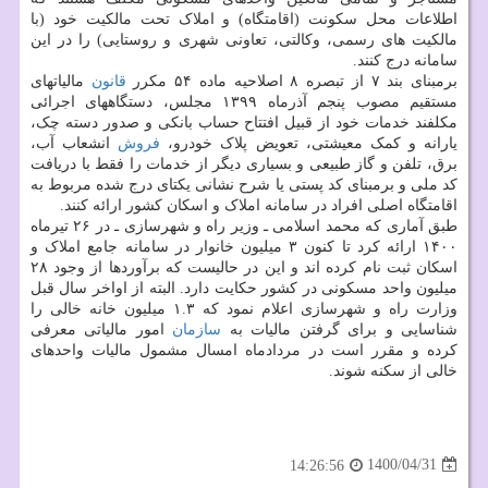
اطلاعات محل سکونت (اقامتگاه) و املاک تحت مالکیت خود (با
مالکیت های رسمی، وکالتی، تعاونی شهری و روستایی) را در این
سامانه درج کنند.
برمبنای بند ۷ از تبصره ۸ اصلاحیه ماده ۵۴ مکرر
قانون
مالیاتهای
مستقیم مصوب پنجم آذرماه ۱۳۹۹ مجلس، دستگاههای اجرائی
مکلفند خدمات خود از قبیل افتتاح حساب بانکی و صدور دسته چک،
یارانه و کمک معیشتی، تعویض پلاک خودرو،
فروش
انشعاب آب،
برق، تلفن و گاز طبیعی و بسیاری دیگر از خدمات را فقط با دریافت
کد ملی و برمبنای کد پستی یا شرح نشانی یکتای درج شده مربوط به
اقامتگاه اصلی افراد در سامانه املاک و اسکان کشور ارائه کنند.
طبق آماری که محمد اسلامی ـ وزیر راه و شهرسازی ـ در ۲۶ تیرماه
۱۴۰۰ ارائه کرد تا کنون ۳ میلیون خانوار در سامانه جامع املاک و
اسکان ثبت نام کرده اند و این در حالیست که برآوردها از وجود ۲۸
میلیون واحد مسکونی در کشور حکایت دارد. البته از اواخر سال قبل
وزارت راه و شهرسازی اعلام نمود که ۱.۳ میلیون خانه خالی را
شناسایی و برای گرفتن مالیات به
سازمان
امور مالیاتی معرفی
کرده و مقرر است در مردادماه امسال مشمول مالیات واحدهای
خالی از سکنه شوند.
1400/04/31
14:26:56