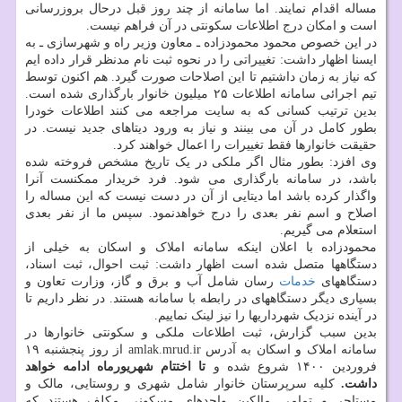
مساله اقدام نمایند. اما سامانه از چند روز قبل درحال بروزرسانی
است و امکان درج اطلاعات سکونتی در آن فراهم نیست.
در این خصوص محمود محمودزاده ـ معاون وزیر راه و شهرسازی ـ به
ایسنا اظهار داشت: تغییراتی را در نحوه ثبت نام مدنظر قرار داده ایم
که نیاز به زمان داشتیم تا این اصلاحات صورت گیرد. هم اکنون توسط
تیم اجرائی سامانه اطلاعات ۲۵ میلیون خانوار بارگذاری شده است.
بدین ترتیب کسانی که به سایت مراجعه می کنند اطلاعات خودرا
بطور کامل در آن می بینند و نیاز به ورود دیتاهای جدید نیست. در
حقیقت خانوارها فقط تغییرات را اعمال خواهند کرد.
وی افزد: بطور مثال اگر ملکی در یک تاریخ مشخص فروخته شده
باشد، در سامانه بارگذاری می شود. فرد خریدار ممکنست آنرا
واگذار کرده باشد اما دیتایی از آن در دست نیست که این مساله را
اصلاح و اسم نفر بعدی را درج خواهدنمود. سپس ما از نفر بعدی
استعلام می گیریم.
محمودزاده با اعلان اینکه سامانه املاک و اسکان به خیلی از
دستگاهها متصل شده است اظهار داشت: ثبت احوال، ثبت اسناد،
دستگاههای
خدمات
رسان شامل آب و برق و گاز، وزارت تعاون و
بسیاری دیگر دستگاههای در رابطه با سامانه هستند. در نظر داریم تا
در آینده نزدیک شهرداریها را نیز لینک نماییم.
بدین سبب گزارش، ثبت اطلاعات ملکی و سکونتی خانوارها در
سامانه املاک و اسکان به آدرس amlak.mrud.ir از روز پنجشنبه ۱۹
فروردین ۱۴۰۰ شروع شده و
تا اختتام شهریورماه ادامه خواهد
داشت.
کلیه سرپرستان خانوار شامل شهری و روستایی، مالک و
مستاجر و تمامی مالکین واحدهای مسکونی مکلف هستند که