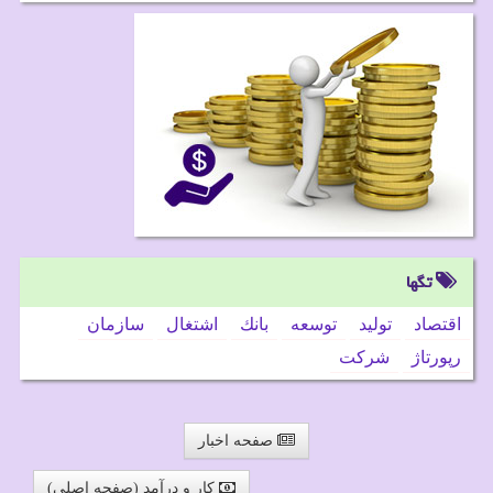
تگها
اقتصاد
تولید
توسعه
بانك
اشتغال
سازمان
رپورتاژ
شركت
صفحه اخبار
کار و درآمد (صفحه اصلی)