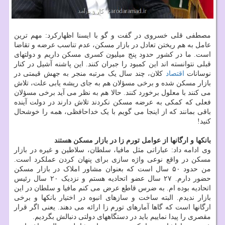
مصطفی قلی خسروی در گفت و گو با ایسنا اظهارکرد: مهم ترین
عامل به هم ریختن تعادل در بازار مسکن، عدم تناسب عرضه و تقاضا
است. ما در کشور حدود پنج میلیون کسری مسکن داریم و دولتهای
قبلی نتوانسته اند این کمبود را جبران کنند. این پاشنه آشیل در کنار
نوسانات
اقتصاد
کلان، چند سال یک مرتبه منجر به جهش قیمتی در
بازار مسکن شده و برخی مسؤلان هم به جای ریشه یابی علت، تلاش
می کنند با معلول برخورد کنند. حالا هم به نظر می آید برخی مسؤلان
فعلی که کمکی به عرضه مسکن نکردند تلاش دارند در دولت آینده
باقی بمانند که از اینجا می گویم با یک خداحافظی، همه را خوشحال
کنید!
بانکها و ارگانها از عوامل تورم زا در بازار مسکن هستند
وی ادامه داد: عباراتی مثل مافیا، سلطان، سلاطین و غیره در بازار
مسکن در واقع نوعی واژه سازی برای پنهان کردن عملکرد است.
من حدود ۵۰ سال است که بعنوان مشاور املاک در بازار مسکن
حضور دارم. ۲۷ سال عضو اتحادیه هستم و نزدیک ۲۰ سال رئیس
اتحادیه بوده ام. به ضرس قاطع عرض می کنم مافیا و سلطان در این
بازار ندیدم. البته ساخت و سازهای انبوه در اختیار بانکها و برخی
ارگانها است که گاها آمارهای تورم زا ارائه می دهند. یعنی اگر قرار
مقصری را پیدا نماییم باید در دستگاههای دولتی دنبالش بگردیم.