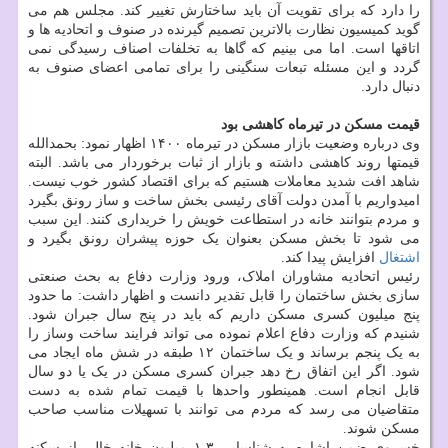
را دارد که برای تقویت آن باید ساختارش تغییر کند. مجلس هم می
گوید کمیسیون نظارت بالاترین تصمیم گیرنده در صنوف و اتحادیه ها و
اتاقها است. اما می بینیم که گاها به تخلفات اصناف رسیدگی نمی
گردد و این مسئله تبعات سنگینی را برای تمامی اعضای صنوف به
دنبال دارد.
قیمت مسکن در تیرماه کاهشی بود
وی درباره وضعیت بازار مسکن در تیرماه ۱۴۰۰ اظهار نمود: بحمدالله
قیمتها روند کاهشی داشته و بازار از ثبات برخوردار می باشد. البته
شاهد افت شدید معاملات هستیم که برای اقتصاد کشور خوب نیست.
امیدواریم با آمدن دولت آقای رئیسی بخش ساخت و ساز رونق بگیرد
و مردم بتوانند خانه در استطاعت خویش را خریداری کنند. این سبب
می شود تا بخش مسکن بعنوان یک حوزه پیشران رونق بگیرد و
اشتغال
افزایش پیدا کند.
رئیس اتحادیه مشاوران املاک، ورود وزارت دفاع به بحث صنعتی
سازی بخش ساختمان را قابل تقدیر دانست و اظهار داشت: ما حدود
پنج میلیون کسری مسکن داریم که باید در پنج سال جبران شود.
شنیدم که وزارت دفاع اعلام نموده می تواند فرایند ساخت وساز را
به یک پنجم برساند و یک ساختمان ۱۲ طبقه در شش ماه ایجاد می
شود. اگر این اتفاق رخ دهد جبران کسری مسکن در یک یا دو سال
قابل انجام است. همینطور واحدها با قیمت تمام شده به دست
متقاضیان می رسد که مردم می توانند با تسهیلات مناسب صاحب
مسکن شوند.
خسروی ضمن اشاره به شناسایی ۱.۳ میلیون خانه خالی از سکنه