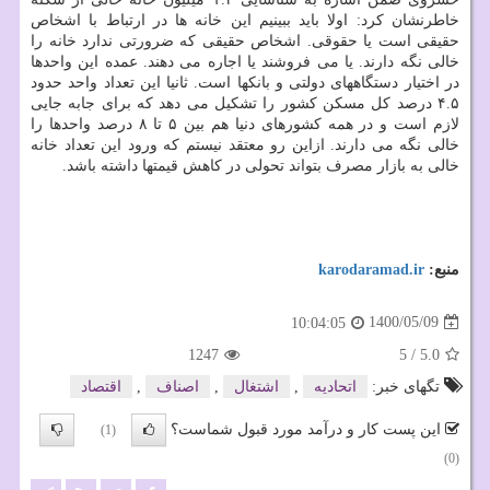
خاطرنشان کرد: اولا باید ببینیم این خانه ها در ارتباط با اشخاص
حقیقی است یا حقوقی. اشخاص حقیقی که ضرورتی ندارد خانه را
خالی نگه دارند. یا می فروشند یا اجاره می دهند. عمده این واحدها
در اختیار دستگاههای دولتی و بانکها است. ثانیا این تعداد واحد حدود
۴.۵ درصد کل مسکن کشور را تشکیل می دهد که برای جابه جایی
لازم است و در همه کشورهای دنیا هم بین ۵ تا ۸ درصد واحدها را
خالی نگه می دارند. ازاین رو معتقد نیستم که ورود این تعداد خانه
خالی به بازار مصرف بتواند تحولی در کاهش قیمتها داشته باشد.
منبع:
karodaramad.ir
1400/05/09
10:04:05
1247
5
/
5.0
تگهای خبر:
اتحادیه
,
اشتغال
,
اصناف
,
اقتصاد
این پست کار و درآمد مورد قبول شماست؟
(1)
(0)