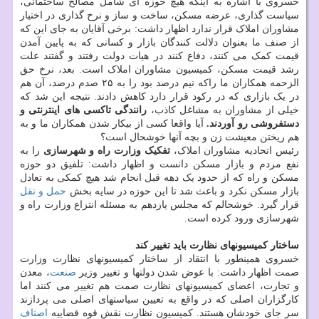
خسروی با اشاره به اینکه هیچ حوزه ای شامل مصالح ساختمانی،
سیاست گذاری، عرضه مسکن، ساخت و ساز و نرخ گذاری در اختیار
مشاوران املاک قرار ندارد اظهار داشت: برخی آقایان به جای این که
از صنف ما بعنوان دلالت کنندگان بازار و کسانی که به پایین آمدن
قیمت کمک می کنند، دفاع کنند در هیات دولت رفتند و گفتند علت
رشد قیمت مسکن، کمیسیون مشاوران املاک است. بعد، نرخ حق
الزحمه همکاران ما راکه نیم درصد بود را به ۲۵ صدم درصد، آن هم
در یک بازاری که در رکود قرار دارد کاهش دادند. نتیجه این شد که
خیلی از مشاوران به مشاغل کاذب،
رانندگی تاکسی های اینترنتی و
دستفروشی رو آوردند.
آیا واقعا کسی از بیکار شدن همکاران ما و به
هم ریختن معیشت زن و بچه آنها خوشحال است؟
رئیس اتحادیه مشاوران املاک،
تفکیک وزارت راه و شهرسازی
را به
نفع مردم و بازار مسکن دانست و اظهار داشت: تلفیق دو حوزه
مسکن و راه که از حدود یک دهه قبل انجام شد هیچ کمکی به تعادل
بازار مسکن نکرد و باعث شد تا این حوزه در سایه بخش
حمل و نقل
قرار گیرد. خوشحالم که مجلس یازدهم به مسئله انتزاع وزارت راه و
شهرسازی ورود کرده است.
ساختار کمیسیونهای نظارت باید تغییر کند
خسروی همینطور با انتقاد از ساختار کمیسیونهای نظارت وزارت
صمت اظهار داشت: با عوض شدن دولتها و تغییر وزیر
صنعت
، معدن
و تجارت، اعضای کمیسیونهای نظارت صمت هم تغییر می کنند اما
کارگزاران اصلی که در واقع به تعیین سیاستهای اصلی می پردازند
سر جای خودشان هستند. کمیسیون نظارت نقش قوه قضاییه
اصناف