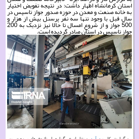
استان کرمانشاه اظهار داشت: در نتیجه تفویض اختیار
به خانه صنعت و معدن در حوزه صدور جواز تاسیس در
سال قبل با وجود تنها سه نفر پرسنل بیش از هزار و
500 جواز و از شروع امسال تا حالا نیز نزدیک به 200
جواز تاسیس در استان صادر گردیده است.
به گزارش کار و
درآمد
به نقل از خبرگزاری ایرنا؛ «فرهاد مرزی» روز