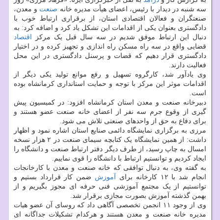
سه شنبه در دیدار با رئیس، اعضای هیأت مدیره خانه
صنعت
و معدن،
صنعتگران و فعالان اقتصادی استان، از برقراری ارتباط خوب با
دادگستری بعنوان یکی از اقدامات این تشکل یاد کرد و اضافه کرد: به
دنبال این ارتباط موفق شدیم در سه سال قبل یک مرکز
اقتصاد
قضایی واقع در سه راه مسکن راه اندازی و تجهیز کرده و در اختیار
دادگستری قرار دهیم که قضات و پرسنل دادگستری در این محل
فعالیت دارند.
وی یادآور شد، کارگروه تسهیل و رفع موانع تولید یکی دیگر از
اقدامات موثر این مرکز با توجه و حمایت استانداری کرمانشاه بوده
است.
دبیرخانه صنعت و معدن استان کرمانشاه افزود: در کمیسیون پیش
گیری از وقوع جرم سه نفر از اعضای خانه صنعت عضو هستند و
برای دفاع به حق از واحدهای صنعتی تلاش می شود.
مرزی به برگزاری نمایشگاه دائمی صنایع استان اشاره نمود و اظهار
داشت: از همین نمایشگاه یک کتابچه سیمای صنعت در ۲ هزار نسخه
امسال به چاپ رسید، از طرف دیگر دفتر ارتباط صنعت و دانشگاه را
ایجاد کردیم و توانستیم ارتباط با دانشگاه را قوی نماییم.
به گفته وی، به دنبال توافقی که خانه صنعت و معدن با کارخانجات
انجام شد با ۱۲ کارخانه برای
آموزش
ضمن کار قرارداد بستیم و
توانستیم از یک مجتمع آموزشی فنی حرفه ای مجوز بگیریم و از
بهمن گذشته آموزش بصورت مجازی برقرار شد.
وی از وجود ۱۱ انجمن تخصصی آگاهی داد که روسای آن عضو هیات
مدیره خانه صنعت و معدن هستند و هرکدام تشکیلات جداگانه ای