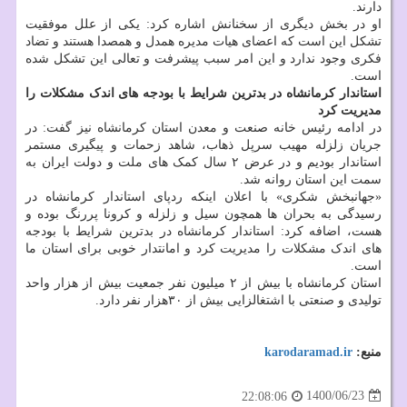
دارند.
او در بخش دیگری از سخنانش اشاره کرد: یکی از علل موفقیت
تشکل این است که اعضای هیات مدیره همدل و همصدا هستند و تضاد
فکری وجود ندارد و این امر سبب پیشرفت و تعالی این تشکل شده
است.
استاندار کرمانشاه در بدترین شرایط با بودجه های اندک مشکلات را
مدیریت کرد
در ادامه رئیس خانه صنعت و معدن استان کرمانشاه نیز گفت: در
جریان زلزله مهیب سرپل ذهاب، شاهد زحمات و پیگیری مستمر
استاندار بودیم و در عرض ۲ سال کمک های ملت و دولت ایران به
سمت این استان روانه شد.
«جهانبخش شکری» با اعلان اینکه ردپای استاندار کرمانشاه در
رسیدگی به بحران ها همچون سیل و زلزله و کرونا پررنگ بوده و
هست، اضافه کرد: استاندار کرمانشاه در بدترین شرایط با بودجه
های اندک مشکلات را مدیریت کرد و امانتدار خوبی برای استان ما
است.
استان کرمانشاه با بیش از ۲ میلیون نفر جمعیت بیش از هزار واحد
تولیدی و صنعتی با اشتغالزایی بیش از ۳۰هزار نفر دارد.
منبع:
karodaramad.ir
1400/06/23
22:08:06