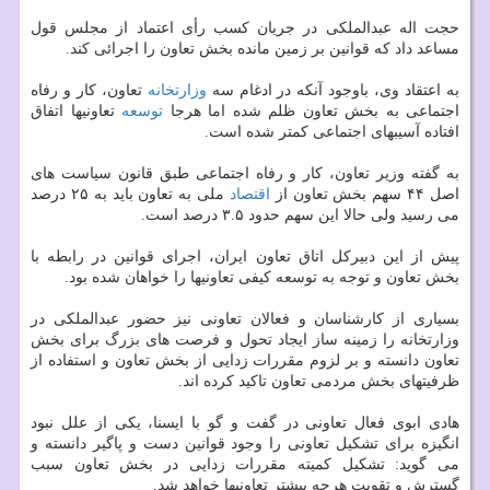
حجت اله عبدالملکی در جریان کسب رأی اعتماد از مجلس قول
مساعد داد که قوانین بر زمین مانده بخش تعاون را اجرائی کند.
به اعتقاد وی، باوجود آنکه در ادغام سه
وزارتخانه
تعاون، کار و رفاه
اجتماعی به بخش تعاون ظلم شده اما هرجا
توسعه
تعاونیها اتفاق
افتاده آسیبهای اجتماعی کمتر شده است.
به گفته وزیر تعاون، کار و رفاه اجتماعی طبق قانون سیاست های
اصل ۴۴ سهم بخش تعاون از
اقتصاد
ملی به تعاون باید به ۲۵ درصد
می رسید ولی حالا این سهم حدود ۳.۵ درصد است.
پیش از این دبیرکل اتاق تعاون ایران، اجرای قوانین در رابطه با
بخش تعاون و توجه به توسعه کیفی تعاونیها را خواهان شده بود.
بسیاری از کارشناسان و فعالان تعاونی نیز حضور عبدالملکی در
وزارتخانه را زمینه ساز ایجاد تحول و فرصت های بزرگ برای بخش
تعاون دانسته و بر لزوم مقررات زدایی از بخش تعاون و استفاده از
ظرفیتهای بخش مردمی تعاون تاکید کرده اند.
هادی ابوی فعال تعاونی در گفت و گو با ایسنا، یکی از علل نبود
انگیزه برای تشکیل تعاونی را وجود قوانین دست و پاگیر دانسته و
می گوید: تشکیل کمیته مقررات زدایی در بخش تعاون سبب
گسترش و تقویت هرچه بیشتر تعاونیها خواهد شد.