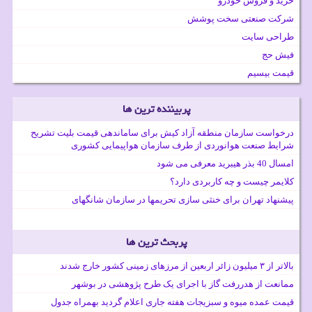
خرید و فروش خودرو
شرکت صنعتی سخت پوشش
طراحی سایت
فیش حج
قیمت بیسیم
پربیننده ترین ها
درخواست سازمان منطقه آزاد کیش برای ساماندهی قیمت بلیت تشریح
شرایط صنعت هوانوردی از طرف سازمان هواپیمایی کشوری
امسال 40 بذر هیبرید معرفی می شود
کلایمر چیست و چه کاربردی دارد؟
پیشنهاد تهران برای خنثی سازی تحریمها در سازمان شانگهای
پربحث ترین ها
بالاتر از ۳ میلیون زائر اربعین از مرزهای زمینی کشور خارج شدند
ممانعت از هدررفت گاز با اجرای یک طرح پژوهشی در بوشهر
قیمت عمده میوه و سبزیجات هفته جاری اعلام گردید بهمراه جدول