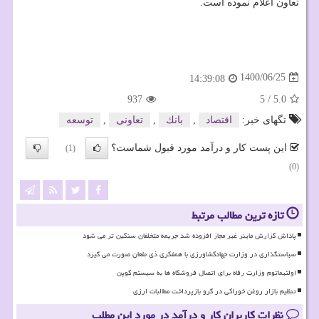
تعاون اعلام نموده است.
1400/06/25
14:39:08
937
5
/
5.0
تگهای خبر:
اقتصاد
,
بانك
,
تعاونی
,
توسعه
این پست کار و درآمد مورد قبول شماست؟
(1)
(0)
تازه ترین مطالب مرتبط
پاداش گزارش ماینر غیر مجاز افزوده شد جریمه متخلفان سنگین تر می شود
سیاستگذاری در وزارت جهادکشاورزی با همفکری ذی نفعان صورت می گیرد
اولتیماتوم وزارت رفاه برای اتصال فروشگاه ها به سیستم کوپن
تنظیم بازار روغن خوراکی در گرو بازپرداخت مطالبات ارزی
نظرات کاربران کار و درآمد در مورد این مطلب