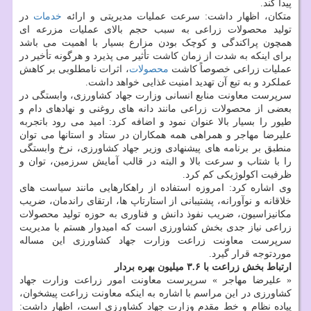
پیدا کند.
متکان، اظهار داشت: سرعت عملیات مدیریتی و ارائه
خدمات
در
تولید محصولات زراعی به سبب حجم بالای عملیات مزرعه ای
همچون پراکندگی و کوچک بودن مزارع بسیار با اهمیت می باشد
برای اینکه به شدت از زمان کاشت تأثیر می پذیرد و هرگونه تأخیر در
عملیات زراعی خصوصاً کاشت
محصولات
، اثرات نامطلوبی بر کاهش
عملکرد و به تبع آن تهدید امنیت غذایی خواهد داشت.
سرپرست معاونت منابع انسانی وزارت جهاد کشاورزی، وابستگی در
بعضی از محصولات زراعی مانند دانه های روغنی و نهادهای دام و
طیور را بسیار بالا عنوان نمود و اضافه کرد: امید می رود باتجربه
علیرضا مهاجر و همراهی همه همکاران در ستاد و استانها می توان
منطبق بر برنامه های پیشنهادی وزیر جهاد کشاورزی، نرخ وابستگی
را با شتاب و سرعت بالا و البته در قالب آمایش سرزمین، توان و
ظرفیت اکولوژیکی کم کرد.
وی اشاره کرد: امروزه استفاده از راهکارهایی مانند سیاست های
خلاقانه و نوآورانه، پشتیبانی از استارتاپ ها، ارتقای راندمان، ضریب
مکانیزاسیون، ضریب نفوذ دانش و فناوری به حوزه تولید محصولات
زراعی نیاز جدی بخش کشاورزی است که امیدوار هستم با مدیریت
سرپرست معاونت زراعت وزارت جهاد کشاورزی این مساله
موردتوجه قرار گیرد.
ارتباط بخش زراعت با ۳.۶ میلیون بهره بردار
« علیرضا مهاجر » سرپرست معاونت امور زراعت وزارت جهاد
کشاورزی در این مراسم با اشاره به اینکه معاونت زراعت پیشخوان،
پیاده نظام و خط مقدم وزارت جهاد کشاورزی است، اظهار داشت: