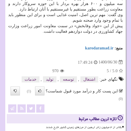
سه میلیون و ۶۰۰ هزار بهره بردار با این حوزه سروکار دارند و
معاونت زراعت بطور مستقیم یا غیرمستقیم با آنان ارتباط دارد.
وی گفت: مهم ترین اصل، امنیت غذایی است و برای این منظور باید
با تمام وجود وارد صحنه شویم.
پیش از این «جواد وفابخش» در سمت معاونت امور زراعت وزارت
جهاد کشاورزی در دولت دوازدهم فعالیت داشت.
منبع:
karodaramad.ir
1400/06/30
17:49:24
970
5
/
5.0
تگهای خبر:
اشتغال
,
توسعه
,
تولید
,
خدمات
این پست کار و درآمد مورد قبول شماست؟
(1)
(0)
تازه ترین مطالب مرتبط
بالاتر از ۳ میلیون زائر اربعین از مرزهای زمینی کشور خارج شدند