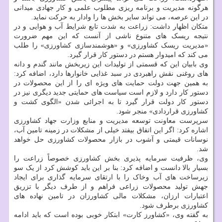
هرگونه مدیریت و برنامه ریزی مطلوب علمی و کار جهادی میدانی
در این عرصه، می تواند سایر بخش ها را وادار به حرکت نماید.
متکان اظهار داشت: زراعت به شدت تابع شرایط آب و هوایی و در
نتیجه ریسک های متنوع ناشی از آنست که این مهم ضرورت
«مدیریت ریسک کشاورزی» و «هوشمندسازی کشاورزی» را طلب
می کند که امیدوار هستم در دستور کار قرار گیرد.
وی بابیان این که قسمتی از تولیدات این زیربخش مانند گندم و دانه
های روغنی نقش راهبردی در سبد غذایی خانوارها دارد، اضافه کرد:
به همین جهت دولت حمایت های ویژه ای را از این محصولات در
دستور کار دارد و لازم است سیاست های حمایتی جدید دیگری نیز در
دستور کار دولت قرار گیرد تا به اجرائی شدن «الگوی کشت و
کشاورزی قراردادی» منجر شود.
سرپرست معاونت توسعه مدیریت و منابع وزارت جهاد کشاورزی
اشاره کرد: اگر این اتفاق بیفتد خیلی از مشکلات در زمینه تامین آب،
نوسانات قیمتی و آشوب در بازار محصولات کشاورزی حل خواهد
شد.
وی، ظرفیت سرمایه پذیری بخش کشاورزی خصوصاً زراعت را
بسیار بالا دانست و اضافه کرد: بنا بر این باید کوشش کرد از یک سو
زیرساخت های آب وخاک را با ارتقای سرمایه گذاری برای ایجاد
جهش تولید محصولات زراعی فراهم و از طرف دیگر با تزریق
اعتبارات ارزان، مشکلات مالی کشاورزان در تامین نهاده های
کشاورزی برطرف شود.
به گفته وی، «کشاورز کارت» ابتکار خوبی بوده است که باید ادامه