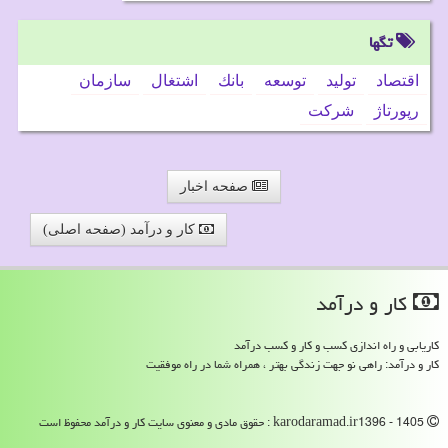
تگها
اقتصاد
تولید
توسعه
بانك
اشتغال
سازمان
رپورتاژ
شركت
صفحه اخبار
کار و درآمد (صفحه اصلی)
كار و درآمد
کاریابی و راه اندازی کسب و کار و کسب درآمد
کار و درآمد: راهی نو جهت زندگی بهتر ، همراه شما در راه موفقیت
karodaramad.ir1396 - 1405 : حقوق مادی و معنوی سایت كار و درآمد محفوظ است