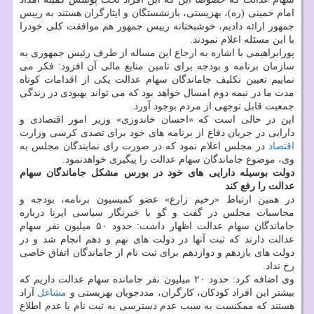
امام خمینی (ره)، بهزیستی، بازنشستگان و ایثارگران هستند به رییس
جمهور ارائه دادیم، خوشبختانه رییس جمهور هم موافقت کلی خودرا
با این مسئله اعلام نمودند.
پورابراهیمی با اشاره به ارجاع این مساله از طرف رئیس جمهوری به
سازمان برنامه و بودجه برای تامین منابع مالی آن افزود: فکر می
نماییم تعیین تکلیف جاماندگان سهام عدالت یکی از اقدامات کوتاه
مدت ما در نیمه دوم امسال خواهد بود که می تواند بهبودی در زندگی
جمعیت قابل توجهی از مردم بوجود آورد.
این در حالی است که «احسان خاندوزی» وزیر امور اقتصادی و
دارایی در جریان دفاع از برنامه های خود برای تصدی کرسی وزارت
اقتصاد
در مجلس اعلام نمود که در صورت رای نمایندگان مجلس به
وی، موضوع جاماندگان سهام عدالت را پیگیری خواهدنمود.
دولت بوسیله دارایی های خود در بورس مشکل جاماندگان سهام
عدالت را رفع کند
در همین ارتباط «رحیم زارع» عضو کمیسیون برنامه، بودجه و
محاسبات مجلس در گفت و گو با خبرنگار سیاسی ایرنا درباره
جاماندگان سهام عدالت اظهار داشت: حدود ۵۰ میلیون نفر سهام
عدالت دارند که ثبت آنها در دولت های نهم و دهم انجام شد و در
دولت های یازدهم و دوازدهم برای ثبت نام از جاماندگان اتفاق خاصی
رخ نداد.
وی اضافه کرد: حدود ۲۰ میلیون نفر جامانده سهام عدالت داریم که
بیشتر این افراد کودکان، کارگران، مددجویان بهزیستی و
مشاغل
آزاد
هستند که ممکنست به سبب عدم دسترسی به ثبت نام یا عدم اطلاع