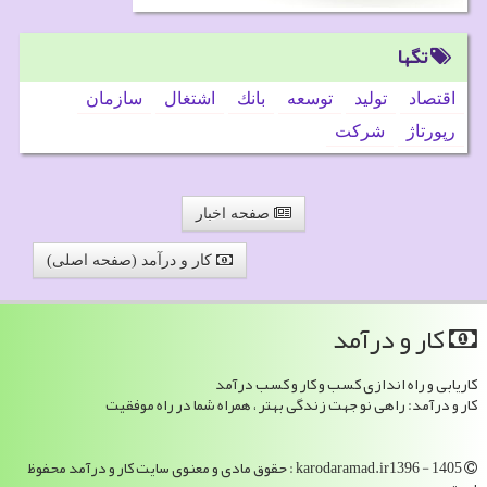
تگها
اقتصاد
تولید
توسعه
بانك
اشتغال
سازمان
رپورتاژ
شركت
صفحه اخبار
کار و درآمد (صفحه اصلی)
كار و درآمد
کاریابی و راه اندازی کسب و کار و کسب درآمد
کار و درآمد: راهی نو جهت زندگی بهتر ، همراه شما در راه موفقیت
karodaramad.ir1396 - 1405 : حقوق مادی و معنوی سایت كار و درآمد محفوظ