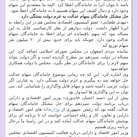
باشد تا بتوان آنرا به جاماندگان اعطا کرد. البته ما معتقدیم این سهام
وجود دارد و دنبال کشف این سهام هستیم تا به جاماندگان اعطا شود.
حل مشکل جاماندگان سهام عدالت به عزم دولت بستگی دارد
«مهدی طغیانی» عضو کمیسیون اقتصادی مجلس هم در این رابطه به
ایرنا اظهار داشت: دولت دوازهم از نظر کارشناسی قائل به این
مساله نبود که سهم باقیمانده ای برای اعطا به جاماندگان سهام
عدالت وجود دارد. چونکه باید برای حدود بیش از ۲۰ میلیون نفر
سهام توزیع کند.
نماینده مردم اصفهان در مجلس شورای اسلامی اضافه کرد: این
مساله در دولت سیزدهم نیز مطرح گردیده است و اگر دولت بتواند
سهم لازم را برای جاماندگان در نظر بگیرد، مجلس با دولت همکاری
خواهدنمود.
وی اشاره کرد: این که چه زمانی موضوع جاماندگان سهام عدالت
حل خواهد شد به پیگیری و عزم دولت بستگی دارد. به عبارتی اگر
دولت عزمی داشته باشد و سهام قابل واگذاری را شناسایی کند، می
توان به این واگذاری ها امیدوار بود.
پیش از این «سید احسان خاندوزی» وزیر امور اقتصادی و دارایی
درباب برنامه دولت سیزدهم برای حل مشکل جاماندگان سهام
عدالت گفته بود که رئیس جمهوری از
وزارتخانه
های امور اقتصاد و
دارایی و تعاون، کار و رفاه اجتماعی خواسته اند تا برنامه ای برای
پوشش جاماندگان سهام عدالت آماده کنند و در این راستا ما درحال
برنامه ریزی هستیم.
وزیر امور اقتصاد و دارایی درباره فعالیت کمیسیون اقتصادی مجلس