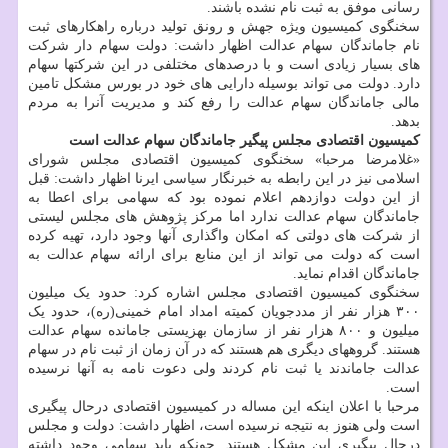
رسانی موفق به ثبت نام نشده باشند.
سخنگوی کمیسیون ویژه جهش و رونق تولید درباره راهکارهای ثبت
نام جاماندگان سهام عدالت اظهار داشت: دولت سهام دار شرکت
های بسیار زیادی است و با درصدهای مختلفی در این شرکتها سهام
دارد. دولت می تواند بوسیله دارایی های خود در بورس مشکل تامین
مالی جاماندگان سهام عدالت را رفع کند و مدیریت آنرا به مردم
بدهد.
کمیسیون اقتصادی مجلس پیگیر جاماندگان سهام عدالت است
«غلامرضا مرحبا» سخنگوی کمیسیون اقتصادی مجلس شورای
اسلامی نیز در این رابطه به خبرنگار سیاسی ایرنا اظهار داشت: قبل
از این دولت دوازدهم اعلام نموده بود که سهامی برای اعطا به
جاماندگان سهام عدالت ندارد اما مرکز پژوهش های مجلس لیستی
از شرکت های دولتی که امکان واگذاری آنها وجود دارد، تهیه کرده
است که دولت می تواند از این منابع برای ارائه سهام عدالت به
جاماندگان اقدام نماید.
سخنگوی کمیسیون اقتصادی مجلس اشاره کرد: حدود یک میلیون
۳۰۰ هزار نفر از مددجویان کمیته امداد امام خمینی(ره)، حدود یک
میلیون و ۸۰۰ هزار نفر از سازمان بهزیستی جامانده سهام عدالت
هستند. گروههای دیگری هم هستند که در آن زمان از ثبت نام در سهام
عدالت جاماندند یا ثبت نام کردند ولی دعوت نامه به آنها نرسیده
است.
مرحبا با اعلان اینکه این مساله در کمیسیون اقتصادی درحال پیگیری
است ولی هنوز به نتیجه نرسیده است، اظهار داشت: دولت و مجلس
درحال پیگیری این مشکل هستند. چونکه باید سهامی وجود داشته