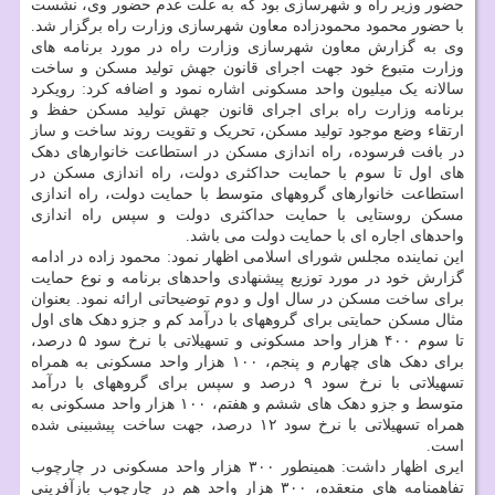
حضور وزیر راه و شهرسازی بود که به علت عدم حضور وی، نشست
با حضور محمود محمودزاده معاون شهرسازی وزارت راه برگزار شد.
وی به گزارش معاون شهرسازی وزارت راه در مورد برنامه های
وزارت متبوع خود جهت اجرای قانون جهش تولید مسکن و ساخت
سالانه یک میلیون واحد مسکونی اشاره نمود و اضافه کرد: رویکرد
برنامه وزارت راه برای اجرای قانون جهش تولید مسکن حفظ و
ارتقاء وضع موجود تولید مسکن، تحریک و تقویت روند ساخت و ساز
در بافت فرسوده، راه اندازی مسکن در استطاعت خانوارهای دهک
های اول تا سوم با حمایت حداکثری دولت، راه اندازی مسکن در
استطاعت خانوارهای گروههای متوسط با حمایت دولت، راه اندازی
مسکن روستایی با حمایت حداکثری دولت و سپس راه اندازی
واحدهای اجاره ای با حمایت دولت می باشد.
این نماینده مجلس شورای اسلامی اظهار نمود: محمود زاده در ادامه
گزارش خود در مورد توزیع پیشنهادی واحدهای برنامه و نوع حمایت
برای ساخت مسکن در سال اول و دوم توضیحاتی ارائه نمود. بعنوان
مثال مسکن حمایتی برای گروههای با درآمد کم و جزو دهک های اول
تا سوم ۴۰۰ هزار واحد مسکونی و تسهیلاتی با نرخ سود ۵ درصد،
برای دهک های چهارم و پنجم، ۱۰۰ هزار واحد مسکونی به همراه
تسهیلاتی با نرخ سود ۹ درصد و سپس برای گروههای با درآمد
متوسط و جزو دهک های ششم و هفتم، ۱۰۰ هزار واحد مسکونی به
همراه تسهیلاتی با نرخ سود ۱۲ درصد، جهت ساخت پیشبینی شده
است.
ایری اظهار داشت: همینطور ۳۰۰ هزار واحد مسکونی در چارچوب
تفاهمنامه های منعقده، ۳۰۰ هزار واحد هم در چارچوب بازآفرینی