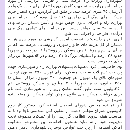
شهرسازی وزارت راه عرضه شد. از طرفی، گزارشی در مورد
برنامه این وزارت خانه جهت کاهش دوره انتظار برای خرید یک واحد
آپارتمان ۷۵ متری عرضه شد. بر طبق این گزارش، دوره انتظار خرید
مسکن برای دهک اول درآمدی ۱۷۸ سال بوده که با برنامه های
وزارت راه و اجرای قانون جهش تولید و تأمین مسکن در سالهای
آینده به ۲۵ سال خواهد رسید. این برنامه برای تمامی دهک های
درآمدی طراحی و اجرایی می شود.
ایری اظهار داشت: در نشست امروز گزارشی در مورد سهم هزینه
مسکن از کل هزینه های خانوار شهری و روستایی عرضه شد که بر
مبنای آن سهم هزینه تأمین مسکن در روستاها ۱۸ درصد، در شهرها
حدود ۳۶ درصد و استانهای بزرگ ۴۱.۵ درصد و در کلانشهرها این رقم
بالای ۶۰ درصد است.
وی خاطرنشان کرد: مصوبات پیشنهادی وزارت راه و شهرسازی جهت
پرداخت تسهیلات ساخت مسکن، برای تهران ۴۵۰ میلیون تومان،
شهرهای بالای یک میلیون نفر جمعیت ۴۰۰ میلیون، مراکز استان ها
۳۵۰ میلیون، سایر شهرها ۳۰۰ میلیون و مسکن روستایی هم
۲۵۰میلیون است. طبق گفته معاون وزیر راه و شهرسازی، ثبت نام
برای دریافت مسکن های قانون جهش تولید مسکن از هفته آینده
شروع می شود.
این نماینده مجلس شورای اسلامی اضافه کرد: دستور کار دوم
کمیسیون عمران مجلس دعوت از معاون فنی مهندسی ناجا بود تا به
مناسبت هفته نیروی انتظامی گزارشی را از عملکرد مجموعه تحت
مدیریت خود ارائه نماید. همچون اقدامات این مجموعه، معافیت
اماکن انتظامی از پرداخت عوارض نوسازی شهرداری، تأمین زمین