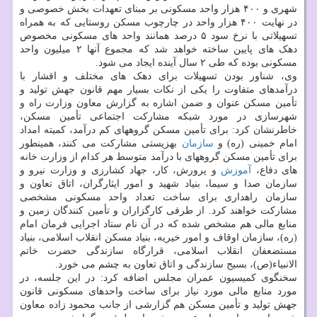
شهری و ۴۰۰ هزار واحد مسکونی بر مبنای تعهدات بخش خصوصی و
در نهایت ۴۰۰ هزار واحد در چارچوب مسکن روستایی که به همراه
تسهیلاتی با نرخ سود ۵ درصد همانند واحد های مسکونی مخصوص
دهک های پایین ساخته خواهد شد که مجموع آنها ۲ میلیون واحد
مسکونی بوده که طی ۲ سال آینده ایجاد می شود.
وی، شناور بودن تسهیلات برای دهک های مختلف و اقشار با
درآمدهای متفاوت را یکی از نکات بسیار مهم قانون جهش تولید و
تأمین مسکن عنوان و ضمن اشاره به گزارش معاون وزارت راه و
شهرسازی در مورد شبکه مشارکت اجتماعی تأمین مسکن،
خاطرنشان کرد: برای تأمین مسکن گروههای کم درآمد، کمیته امداد
امام خمینی (ره) و
سازمان
بهزیستی مشارکت می کنند، همینطور
برای تأمین مسکن گروههای با درآمد متوسط هر کدام از وزارت خانه
های دفاع،
آموزش
و پرورش، کار، جهاد کشارزی و وزارت نیرو و
سازمان صدا و سیما، بنیاد شهید و امور ایثارگران، اتاق تعاون و
سازمان راهداری برای ساخت تعداد واحد مسکونی مشخصی
مشارکت خواهند کرد. از طرفی کارگزاران و تأمین کنندگان زمین و
منابع مالی هم مشخص شده که در آن نام ستاد اجرایی فرمان امام
(ره)، سازمان اوقاف و امور خیریه، بنیاد مسکن انقلاب اسلامی، بنیاد
مستضعفان انقلاب اسلامی، قرارگاه سازندگی حضرت خاتم
الانبیاء(ص)، بسیج سازندگی و اتاق تعاون به چشم می خورد.
سخنگوی کمیسیون عمران مجلس اضافه کرد: در این جلسه، در
مورد منابع مالی مورد نیاز برای ساخت واحدهای مسکونی قانون
جهش تولید و تأمین مسکن هم گزارشی از جانب محمود زاده معاون