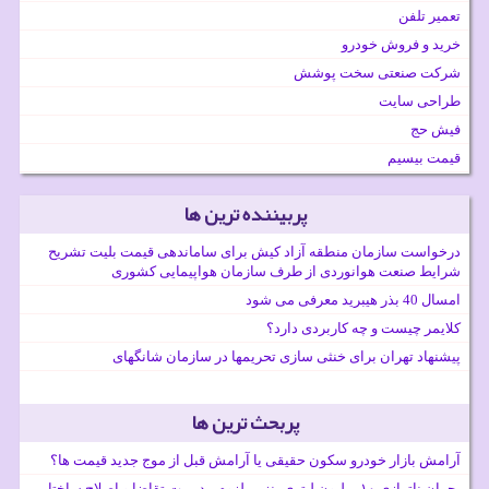
تعمیر تلفن
خرید و فروش خودرو
شرکت صنعتی سخت پوشش
طراحی سایت
فیش حج
قیمت بیسیم
پربیننده ترین ها
درخواست سازمان منطقه آزاد کیش برای ساماندهی قیمت بلیت تشریح
شرایط صنعت هوانوردی از طرف سازمان هواپیمایی کشوری
امسال 40 بذر هیبرید معرفی می شود
کلایمر چیست و چه کاربردی دارد؟
پیشنهاد تهران برای خنثی سازی تحریمها در سازمان شانگهای
پربحث ترین ها
آرامش بازار خودرو سکون حقیقی یا آرامش قبل از موج جدید قیمت ها؟
بحران ناترازی ۱۰ میلیون لیتری بنزین لزوم مدیریت تقاضا و اصلاح ساختار