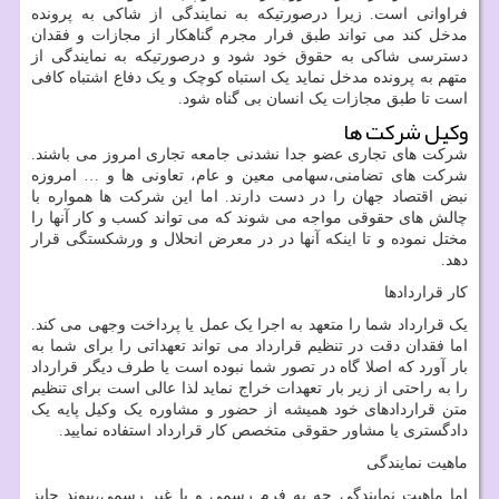
فراوانی است. زیرا درصورتیکه به نمایندگی از شاکی به پرونده
مدخل کند می تواند طبق فرار مجرم گناهکار از مجازات و فقدان
دسترسی شاکی به حقوق خود شود و درصورتیکه به نمایندگی از
متهم به پرونده مدخل نماید یک استباه کوچک و یک دفاع اشتباه کافی
است تا طبق مجازات یک انسان بی گناه شود.
وکیل شرکت ها
شرکت های تجاری عضو جدا نشدنی جامعه تجاری امروز می باشند.
شرکت های تضامنی،سهامی معین و عام، تعاونی ها و … امروزه
نبض اقتصاد جهان را در دست دارند. اما این شرکت ها همواره با
چالش های حقوقی مواجه می شوند که می تواند کسب و کار آنها را
مختل نموده و تا اینکه آنها در در معرض انحلال و ورشکستگی قرار
دهد.
کار قراردادها
یک قرارداد شما را متعهد به اجرا یک عمل یا پرداخت وجهی می کند.
اما فقدان دقت در تنظیم قرارداد می تواند تعهداتی را برای شما به
بار آورد که اصلا گاه در تصور شما نبوده است یا طرف دیگر قرارداد
را به راحتی از زیر بار تعهدات خراج نماید لذا عالی است برای تنظیم
متن قراردادهای خود همیشه از حضور و مشاوره یک وکیل پایه یک
دادگستری یا مشاور حقوقی متخصص کار قرارداد استفاده نمایید.
ماهیت نمایندگی
اما ماهیت نمایندگی چه به فرم رسمی و یا غیر رسمی،پیوند جایز