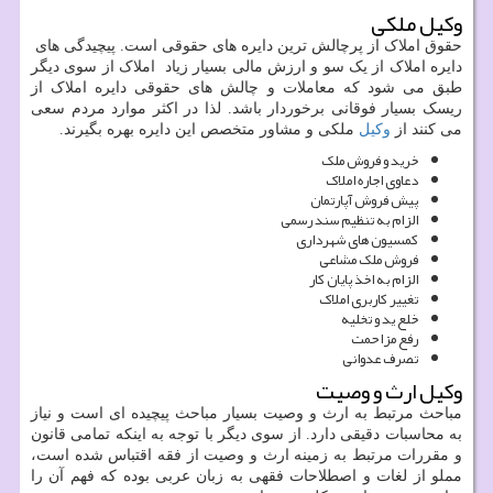
وکیل ملکی
حقوق املاک از پرچالش ترین دایره های حقوقی است. پیچیدگی های
دایره املاک از یک سو و ارزش مالی بسیار زیاد املاک از سوی دیگر
طبق می شود که معاملات و چالش های حقوقی دایره املاک از
ریسک بسیار فوقانی برخوردار باشد. لذا در اکثر موارد مردم سعی
می کنند از
وکیل
ملکی و مشاور متخصص این دایره بهره بگیرند.
خرید و فروش ملک
دعاوی اجاره املاک
پیش فروش آپارتمان
الزام به تنظیم سند رسمی
کمسیون های شهرداری
فروش ملک مشاعی
الزام به اخذ پایان کار
تغییر کاربری املاک
خلع ید و تخلیه
رفع مزاحمت
تصرف عدوانی
وکیل ارث و وصیت
مباحث مرتبط به ارث و وصیت بسیار مباحث پیچیده ای است و نیاز
به محاسبات دقیقی دارد. از سوی دیگر با توجه به اینکه تمامی قانون
و مقررات مرتبط به زمینه ارث و وصیت از فقه اقتباس شده است،
مملو از لغات و اصطلاحات فقهی به زبان عربی بوده که فهم آن را