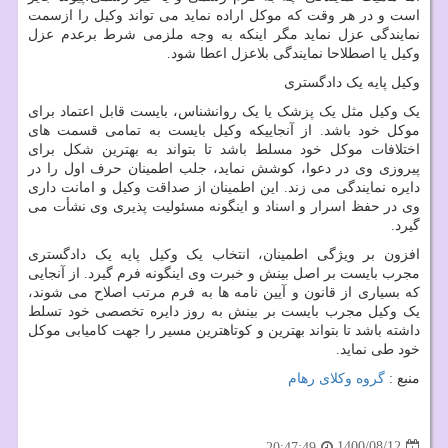
است و در هر وقت که موکل اراده نماید می تواند وکیل را ازسمت
نمایندگی عزل نماید مگر اینکه به وجه ملزمی شرط برعدم عزل
وکیل یا اصطلاحا نمایندگی بلاعزل اعطا شود.
وکیل پایه یک دادگستری
یک وکیل مثل یک پزشک یا یک روانشناس، بایست قابل اعتماد برای
موکل خود باشد. از آنجاییکه وکیل بایست به تمامی قسمت های
اختلافات موکل خود مسلط باشد تا بتواند به بهترین شکل برای
پیروزی وی در دعوا، کوشش نماید، جلب اطمینان حرف اول را در
دایره نمایندگی می زند. این اطمینان از صداقت وکیل و امانت داری
وی در حفظ اسرار و اسناد و اینگونه مسئولیت پذیری وی نشأت می
گیرد.
افزون بر ویژگی اطمینان، انتخاب یک وکیل پایه یک دادگستری
مجرب بایست بر اصل بینش و خبرت وی اینگونه فرم گیرد. از آنجایی
که بسیاری از قانون و آیین نامه ها به فرم مرتب اصلاح می شوند،
یک وکیل مجرب بایست بر بینش به روز دایره تخصصی خود تسلط
داشته باشد تا بتواند بهترین و کوتاهترین مسیر را جهت کامیابی موکل
خود طی نماید.
منبع :
گروه وکلای رهام
1400/08/12
20:47:49