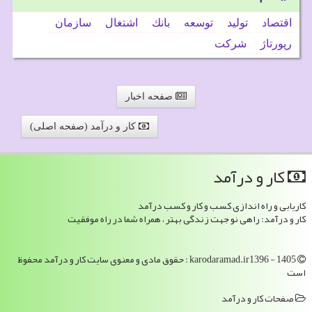
اقتصاد
تولید
توسعه
بانك
اشتغال
سازمان
رپورتاژ
شركت
صفحه اخبار
کار و درآمد (صفحه اصلی)
كار و درآمد
کاریابی و راه اندازی کسب و کار و کسب درآمد
کار و درآمد: راهی نو جهت زندگی بهتر ، همراه شما در راه موفقیت
karodaramad.ir1396 - 1405 : حقوق مادی و معنوی سایت كار و درآمد محفوظ
است
صفحات كار و درآمد