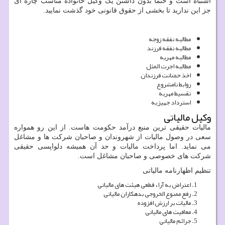
اشتباه است و حتما بدون داشتن یک وکیل خانواده مناسب چاره ای
جز این ندارید تا بخشی از حقوق قانونی خود گذشت نمایید.
مطالبه نفقه زوجه
مطالبه نفقه فرزند
مطالبه مهریه
مطالبه اجرت المثل
اخذ حضانت فرزندان
روابط نامشروع
تقسیط مهریه
استرداد جهیزیه
وکیل مالیاتی
مالیات حقیقی ترین منبع درآمد حکومت هاست. از این رو همواره
سعی در وصول مالیات از شهروندان و صاحبان شرکت ها و مشاغل
می نماید. اما پرداخت مالیات و حد آن همیشه دلواپسی حقیقی
شرکت های خصوصی و صاحبان مشاغل است.
تنظیم اظهارنامه مالیاتی
اعتراض به آراء قطعی هیئت های مالیاتی
رفع ممنوع الخروجی بدهکاران مالیاتی
مالیات بر ارزش افزوده
معافیت های مالیاتی
جرائم مالیاتی