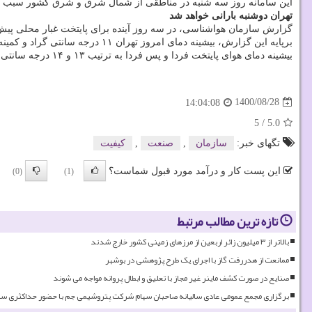
این سامانه روز سه شنبه در مناطقی از شمال شرق و شرق کشور سبب با
تهران دوشنبه بارانی خواهد شد
گزارش سازمان هواشناسی، در سه روز آینده برای پایتخت غبار محلی پیش ب
برپایه این گزارش، بیشینه دمای امروز تهران ۱۱ درجه سانتی گراد و کمینه دمای آن در ایستگاه مهرآباد سه درجه و در شمیرانات یک درجه سانتی گراد اعلام شده است.
بیشینه دمای هوای پایتخت فردا و پس فردا به ترتیب ۱۳ و ۱۴ درجه سانتی گراد خواهد بود.
1400/08/28
14:04:08
5
/
5.0
تگهای خبر:
سازمان
,
صنعت
,
كیفیت
این پست کار و درآمد مورد قبول شماست؟
(0)
(1)
تازه ترین مطالب مرتبط
بالاتر از ۳ میلیون زائر اربعین از مرزهای زمینی کشور خارج شدند
ممانعت از هدررفت گاز با اجرای یک طرح پژوهشی در بوشهر
صنایع در صورت کشف ماینر غیر مجاز با تعلیق و ابطال پروانه مواجه می شوند
برگزاری مجمع عمومی عادی سالیانه صاحبان سهام شرکت پتروشیمی جم با حضور حداکثری سه