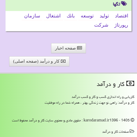
تگها
اقتصاد
تولید
توسعه
بانك
اشتغال
سازمان
رپورتاژ
شركت
صفحه اخبار
کار و درآمد (صفحه اصلی)
كار و درآمد
کاریابی و راه اندازی کسب و کار و کسب درآمد
کار و درآمد: راهی نو جهت زندگی بهتر ، همراه شما در راه موفقیت
karodaramad.ir1396 - 1405 : حقوق مادی و معنوی سایت كار و درآمد محفوظ است
صفحات كار و درآمد