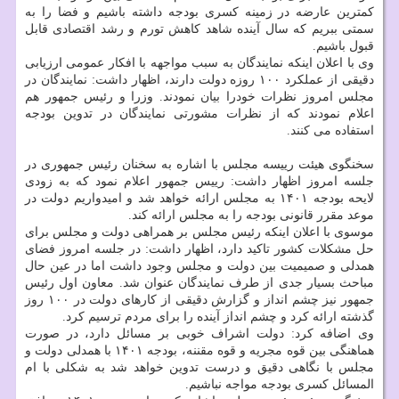
کمترین عارضه در زمینه کسری بودجه داشته باشیم و فضا را به
سمتی ببریم که سال آینده شاهد کاهش تورم و رشد اقتصادی قابل
قبول باشیم.
وی با اعلان اینکه نمایندگان به سبب مواجهه با افکار عمومی ارزیابی
دقیقی از عملکرد ۱۰۰ روزه دولت دارند، اظهار داشت: نمایندگان در
مجلس امروز نظرات خودرا بیان نمودند. وزرا و رئیس جمهور هم
اعلام نمودند که از نظرات مشورتی نمایندگان در تدوین بودجه
استفاده می کنند.
سخنگوی هیئت رییسه مجلس با اشاره به سخنان رئیس جمهوری در
جلسه امروز اظهار داشت: رییس جمهور اعلام نمود که به زودی
لایحه بودجه ۱۴۰۱ به مجلس ارائه خواهد شد و امیدواریم دولت در
موعد مقرر قانونی بودجه را به مجلس ارائه کند.
موسوی با اعلان اینکه رئیس مجلس بر همراهی دولت و مجلس برای
حل مشکلات کشور تاکید دارد، اظهار داشت: در جلسه امروز فضای
همدلی و صمیمیت بین دولت و مجلس وجود داشت اما در عین حال
مباحث بسیار جدی از طرف نمایندگان عنوان شد. معاون اول رئیس
جمهور نیز چشم انداز و گزارش دقیقی از کارهای دولت در ۱۰۰ روز
گذشته ارائه کرد و چشم انداز آینده را برای مردم ترسیم کرد.
وی اضافه کرد: دولت اشراف خوبی بر مسائل دارد، در صورت
هماهنگی بین قوه مجریه و قوه مقننه، بودجه ۱۴۰۱ با همدلی دولت و
مجلس با نگاهی دقیق و درست تدوین خواهد شد به شکلی با ام
المسائل کسری بودجه مواجه نباشیم.