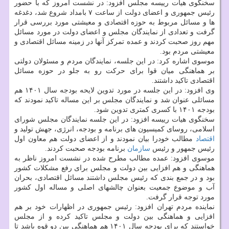
سخنگوی هیات رییسه مجلس افزود: در نشست امروز که با حضور
رئیس جمهوری و اعضای دولت از ساعت ۷ بامداد شروع شد، دغدغه
ها و مسائل مربوط به حوزه اقتصادی و معیشتی مورد بررسی قرار
گرفت و تعدادی از نمایندگان مجلس و اعضای دولت در مورد مسائل
مهم روز صحبت کردند و عمده تمرکز آنها در زمینه مسائل اقتصادی و
معیشتی مردم بود.
موسوی اشاره کرد: در این جلسه، نمایندگان مردم و مسئولان دولتی
بر هماهنگی میان قوا برای حرکت رو به جلو در حوزه مسائل
اقتصادی تاکید داشتند.
وی افزود: در این جلسه در مورد تدوین لایحه بودجه سال ۱۴۰۱ هم
مسائلی عنوان شد و نمایندگان مجلس بر این مساله تاکید نمودند که
بودجه ۱۴۰۱ با کسری کمتری تدوین شود.
سخنگوی هیات رییسه افزود: در این جلسه نمایندگان مجلس شورای
اسلامی، روسای کمیسیون های برنامه و بودجه، انرژی، جهش تولید و
اقتصاد
مطالب خودرا بیان نمودند و از اعضای دولت هم معاون اول
رئیس جمهور و رئیس
سازمان
برنامه بودجه صحبت کردند.
موسوی افزود: عمده مطالب مطرح شده در نشست امروز ناظر به
هماهنگی و هم افزایی بین دولت و مجلس برای رفع مشکلات کشور
بود و در جمع بندی که رئیس مجلس داشتند مسائل اقتصادی، بحران
آب و موضوع جمعیت بعنوان چالشهای اصلی و مساله اول کشور
مورد توجه قرار گرفت.
نماینده مردم تهران افزود: رئیس جمهوری در اظهارات خود بر هم
افزایی و هماهنگی بین دولت و مجلس تاکید کرده و از مجلس
خواستند که برای بودجه سال ۱۴۰۱ هم هماهنگی بین دو قوه باشد تا