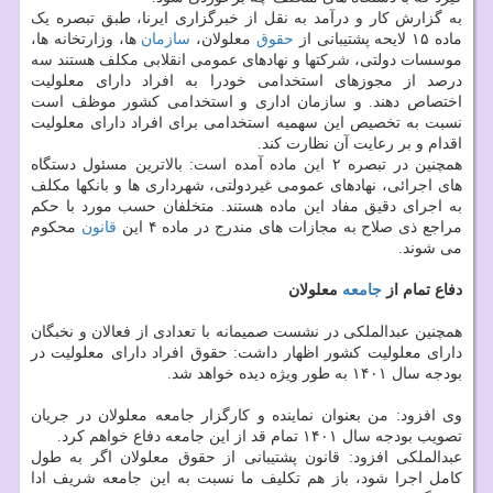
به گزارش کار و درآمد به نقل از خبرگزاری ایرنا، طبق تبصره یک
ماده ۱۵ لایحه پشتیبانی از
حقوق
معلولان،
سازمان
ها، وزارتخانه ها،
موسسات دولتی، شرکتها و نهادهای عمومی انقلابی مکلف هستند سه
درصد از مجوزهای استخدامی خودرا به افراد دارای معلولیت
اختصاص دهند. و سازمان اداری و استخدامی کشور موظف است
نسبت به تخصیص این سهمیه استخدامی برای افراد دارای معلولیت
اقدام و بر رعایت آن نظارت کند.
همچنین در تبصره ۲ این ماده آمده است: بالاترین مسئول دستگاه
های اجرائی، نهادهای عمومی غیردولتی، شهرداری ها و بانکها مکلف
به اجرای دقیق مفاد این ماده هستند. متخلفان حسب مورد با حکم
مراجع ذی صلاح به مجازات های مندرج در ماده ۴ این
قانون
محکوم
می شوند.
دفاع تمام از
جامعه
معلولان
همچنین عبدالملکی در نشست صمیمانه با تعدادی از فعالان و نخبگان
دارای معلولیت کشور اظهار داشت: حقوق افراد دارای معلولیت در
بودجه سال ۱۴۰۱ به طور ویژه دیده خواهد شد.
وی افزود: من بعنوان نماینده و کارگزار جامعه معلولان در جریان
تصویب بودجه سال ۱۴۰۱ تمام قد از این جامعه دفاع خواهم کرد.
عبدالملکی افزود: قانون پشتیبانی از حقوق معلولان اگر به طول
کامل اجرا شود، باز هم تکلیف ما نسبت به این جامعه شریف ادا