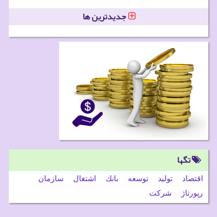
جدیدترین ها
تگها
اقتصاد
تولید
توسعه
بانك
اشتغال
سازمان
رپورتاژ
شركت