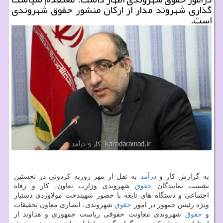
گذاری شهروند مدار از اركان منشور حقوق شهروندی
است.
به گزارش كار و
درآمد
به نقل از مهر روزبه كردونی در نخستین
نشست نمایندگان
حقوق
شهروندی وزارت تعاون، كار و رفاه
اجتماعی و دستگاه های تابعه با حضور شهیندخت مولاوردی دستیار
ویژه رئیس جمهور در امور
حقوق
شهروندی، انصاری معاون تحقیقات
و
حقوق
شهروندی معاونت حقوقی ریاست جمهوری و هداوند از