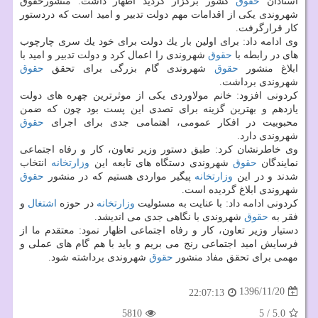
استادان
حقوق
كشور برگزار گردید اظهار داشت: منشورحقوق
شهروندی یكی از اقدامات مهم دولت تدبیر و امید است كه دردستور
كار قرارگرفت.
وی ادامه داد: برای اولین بار یك دولت برای خود یك سری چارچوب
های در رابطه با
حقوق
شهروندی را اعمال كرد و دولت تدبیر و امید با
ابلاغ منشور
حقوق
شهروندی گام بزرگی برای تحقق
حقوق
شهروندی برداشت.
كردونی افزود: خانم مولاوردی یكی از موثرترین چهره های دولت
یازدهم و بهترین گزینه برای تصدی این پست بود چون كه ضمن
محبوبیت در افكار عمومی، اهتمامی جدی برای اجرای
حقوق
شهروندی دارد.
وی خاطرنشان كرد: طبق دستور وزیر تعاون، كار و رفاه اجتماعی
نمایندگان
حقوق
شهروندی دستگاه های تابعه این
وزارتخانه
انتخاب
شدند و در این
وزارتخانه
پیگیر مواردی هستیم كه در منشور
حقوق
شهروندی ابلاغ گردیده است.
كردونی ادامه داد: با عنایت به مسئولیت
وزارتخانه
در حوزه
اشتغال
و
فقر به
حقوق
شهروندی با نگاهی جدی می اندیشد.
دستیار وزیر تعاون، كار و رفاه اجتماعی اظهار نمود: معتقدم ما از
فرسایش امید اجتماعی رنج می بریم و باید با هم گام های عملی و
مهمی برای تحقق مفاد منشور
حقوق
شهروندی برداشته شود.
1396/11/20
22:07:13
5810
5
/
5.0