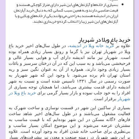
بسیاری از خانه‌ها و آپارتمان‌های این شهر دارای متراژ کوچکی هستند و
قیمت مناسبی دارند و به همین سبب کسانی که به دنبال خرید آپارتمان
ارزان در اندیشه هستند به راحتی می‌توانند یکی از خانه‌های ویلایی و یا
آپارتمان‌های این شهر زیبا را انتخاب کرده و خریداری نمایند.
خرید باغ ویلا در شهریار
علاوه بر
خرید خانه ویلا در اندیشه
، در طول سال‌های اخیر خرید باغ
ویلا در شهریار تهران نیز با گرما و رونق بسیار زیادی همراه بوده
است. شهریار نیز مانند اندیشه دارای آب و هوایی بسیار عالی و
فرحبخشی می‌باشد و به سبب این که در آن درختان سرسبز و باغات
بسیار زیادی وجود دارند، همواره از آن به عنوان نگین سبز و ریه
استان تهران نام برده می‌شود. با وجود این که شهر شهریار به
صورت رسمی در سال ۱۳۳۱ تاسیس شده است و نسبت به شهر
اندیشه دارای قدمت بیشتری می‌باشد، اما همچنان توجه بسیاری از
افراد را به خود جلب نموده و بازار بسیار گرمی برای
خرید باغ ویلا در
شهریار
برقرار است.
بسیاری از ساکنین این شهر در قسمت نوسازی و ساخت شهرک به
فعالیت مشغول می‌باشند و در طول سال‌های اخیر شاهد ساخت
فازهای ۶گانه مسکن در این شهر بوده‌ایم که با قیمت مناسب به
مشتریان عرضه می‌شوند و این موضوع امکان بسیار مناسب و
بی‌نظیری برای صاحب خانه شدن افراد به وجود آورده است. علاوه
بر این شهر شهریار در زمینه صنعت و معدن نیز پیشرفت‌های بسیار