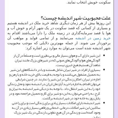
سکونت خویش انتخاب نمایند.
علت محبوبیت شهر اندیشه چیست؟
این روزها بیش از هر زمان دیگری شاهد خرید ملک در اندیشه هستیم
و بسیاری از کسانی که قصد سکونت در یک شهر آرام و خوش آب و
هوا یا قصد سرمایه‌گذاری در زمینه ملک را دارا می‌باشند اقدام به
خرید زمین در اندیشه
می‌نمایند و از تمامی فواید و مواهب آن
برخوردار می شوند. از جمله مهم‌ترین دلایلی که موجب محبوبیت
شهر اندیشه شده است می‌توان به موارد زیر اشاره کرد:
این شهر دارای آب و هوای بسیار عالی و بی‌نظیری است و مسلماً در آن از
آلودگی‌های هوا و آلودگی‌های صوتی که در شهرهای بزرگ مانند تهران
شاهد آن هستیم هیچ خبری نیست.
بسیاری از افراد در شهر تهران شاغل هستند و یا در دانشگاه‌های این شهر
به تحصیل مشغول می‌باشند و با توجه به قیمت بالای خرید خانه و یا رهن و
اجاره در تهران، امکان زندگی در این شهر را ندارند. در چنین شرایطی
می‌توان اقدام به اجاره یا خرید آپارتمان ارزان در اندیشه نمود و محل زندگی
خود را به این شهر انتقال داد. با توجه به نزدیکی شهر اندیشه به تهران و
کرج، به راحتی می‌توان به این دو شهر برای کار و تحصیل مراجعه نمود و در
پایان روز به خانه خود در شهر اندیشه برگشت.
شهر اندیشه دارای امکانات بسیار زیادی برای زندگی است و برای راحتی
ساکنین این شهر امکانات درمانی، خدماتی و رفاهی بسیار زیادی در آن به
وجود آمده است و زندگی در آن هیچ تفاوتی با زندگی در یک شهر بزرگ
ندارد.