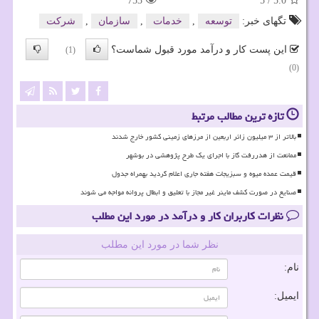
753
5
/
5.0
تگهای خبر:
توسعه
,
خدمات
,
سازمان
,
شركت
این پست کار و درآمد مورد قبول شماست؟
(1)
(0)
تازه ترین مطالب مرتبط
بالاتر از ۳ میلیون زائر اربعین از مرزهای زمینی کشور خارج شدند
ممانعت از هدررفت گاز با اجرای یک طرح پژوهشی در بوشهر
قیمت عمده میوه و سبزیجات هفته جاری اعلام گردید بهمراه جدول
صنایع در صورت کشف ماینر غیر مجاز با تعلیق و ابطال پروانه مواجه می شوند
نظرات کاربران کار و درآمد در مورد این مطلب
نظر شما در مورد این مطلب
نام:
ایمیل: