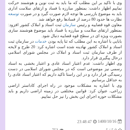
وی با تاکید بر این مطلب که ما باید به ثبت نوین و هوشمند حرکت
نماییم اظهار داشت: بمنظور مبارزه با فساد و ارتقای سلامت اداری
باید به موضوع بازرسی ها توجه لازم صورت گیرد و در صورت
توسعه
نظارت ها حدود 80 درصد از فسادها رفع خواهد شد.
معاون قوه قضاییه و رئیس
سازمان
ثبت اسناد و املاک کشور افزود:
بمنظور ارتقای سلامت و مبارزه با فساد باید موضوع هوشمند سازی
بصورت ویژه ای در سطح قوه قضاییه دنبال شود.
بابایی با اشاره به این مطلب که ثنا پایه بودن
خدمات
در سازمان ثبت
اسناد و املاک کشور نهادینه شده است اشاره کرد: 20 طرح و لایحه
از طرف سازمان ثبت اسناد و املاک در مجلس شورای اسلامی
درحال پیگیری قرار دارد.
وی اظهار داشت: عدم اعتبار اسناد عادی و اعتبار بخشی به اسناد
رسمی نیز موضوعی است که در مجلس شورای اسلامی در دست
رسیدگی قرار دارد و در این راستا تاکید داریم که اعتبار اسناد عادی را
به حداقل برسانیم.
وی با اشاره به مشکلات موجود در راه اجرای کاداستر اراضی
زراعی، عنوان کرد: قوانین مختلفی در زمینه اراضی داریم و باید
مشکلات حوزه اجرای این بخش را نیز حل نماییم.
1400/10/16
23:48:47