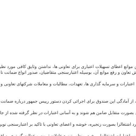
ن موانع اعطای تسهیلات اعتباری برای تعاونی ها، نداشتن وثایق کافی مورد نظ
تعاون و رفع موانع آن، بوسیله اعتبارسنجی متقاضیان، صدور انواع ضمانت نام
تبارات و سرمایه گذاری ها، تعهدات، مطالبات و معاملات شرکتهای تعاونی و 
 آمادگی این صندوق برای اجرائی کردن دستور رییس جمهور درباره ضمانت آس
 بصورت متقابل ضامن هم شوند و به آسانی اعتبارات در نظر گرفته شده از جا
اشتغالزا بصورت زنجیره، خوشه و اعضای تعاونی با تاکید بر اعتبارسنجی نوین 
 اعتبارات اشتغالزایی خرد بمنظور توزیع عادلانه ثروت و عدالت گستری به اف