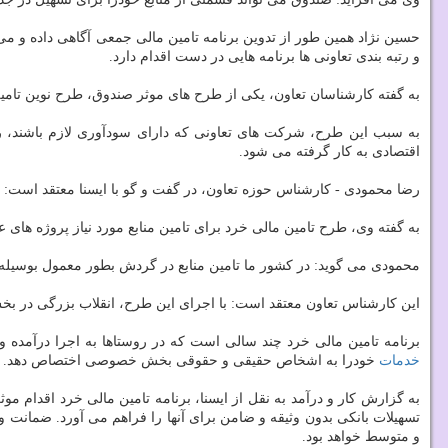
حسین نژاد همین طور از تدوین برنامه تامین مالی جمعی آگاهی داده و 
و رتبه بندی تعاونی ها برنامه هایی در دست اقدام دارد.
به گفته کارشناسان تعاون، یکی از طرح های موثر صندوق، طرح نوین تام
به سبب این طرح، شرکت های تعاونی که دارای سودآوری لازم باشند، ر
اقتصادی به کار گرفته می شود.
رضا محمودی - کارشناس حوزه تعاون، در گفت و گو با ایسنا معتقد است: ب
به گفته وی، طرح تامین مالی خرد برای تامین منابع مورد نیاز پروژه های 
محمودی می گوید: در کشور ما تامین منابع در گردش بطور معمول بوسیله 
این کارشناس تعاون معتقد است: با اجرای این طرح، انقلاب بزرگی در ب
برنامه تامین مالی خرد چند سالی است که در روستاها به اجرا درآمده و 
خدمات
خودرا به اشخاص حقیقی و حقوقی بخش خصوصی اختصاص دهد.
به گزارش کار و درآمد به نقل از ایسنا، برنامه تامین مالی خرد اقدام م
ﺗﺴﻬﯿﻼت ﺑﺎﻧﮑﯽ ﺑﺪون وﺛﯿﻘﻪ و ﺿﺎﻣﻦ برای آنها را فراهم می آورد. ضمانت 
و متوسط خواهد بود.