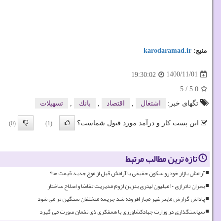
منبع:
karodaramad.ir
1400/11/01
19:30:02
5
/
5.0
تگهای خبر:
اشتغال
,
اقتصاد
,
بانك
,
تسهیلات
این پست کار و درآمد مورد قبول شماست؟
(0)
(1)
تازه ترین مطالب مرتبط
آرامش بازار خودرو سکون حقیقی یا آرامش قبل از موج جدید قیمت ها؟
بحران ناترازی ۱۰ میلیون لیتری بنزین لزوم مدیریت تقاضا و اصلاح ساختار
پاداش گزارش ماینر غیر مجاز افزوده شد جریمه متخلفان سنگین تر می شود
سیاستگذاری در وزارت جهادکشاورزی با همفکری ذی نفعان صورت می گیرد