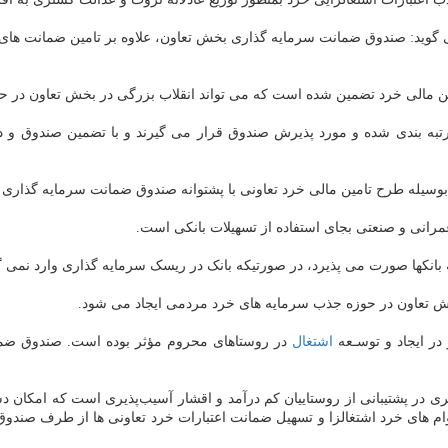
می گوید: صندوق ضمانت سرمایه گذاری بخش تعاون، علاوه بر تامین ضمانت های
ین مالی خرد تضمین شده است که می تواند انقلاب بزرگی در بخش تعاون در ح
تبه بندی شده و مورد پذیرش صندوق قرار می گیرند و با تضمین صندوق و 
وسیله طرح تامین مالی خرد تعاونی با پشتوانه صندوق ضمانت سرمایه گذاری تعا
عمرانی و صنعتی بجای استفاده از تسهیلات بانکی است.
بانکها صورت می پذیرد، در صورتیکه بانک در ریسک سرمایه گذاری وارد نمی گ
خش تعاون در حوزه جذب سرمایه های خرد مردمی ایجاد می شود.
در ایجاد و ﺗﻮﺳـﻌﻪ
اشتغال
در روستاهای محروم مؤثر بوده است. صندوق ضمانت سر
وثری در پشتیبانی از روﺳﺘﺎﯾﯿﺎن ﮐﻢ درآﻣﺪ و اقشار آﺳﯿﺐﭘﺬﯾﺮی است که امکان 
وام های خرد اشتغالزا و تسهیل ضمانت اعتبارات خرد تعاونی ها از طرف صند