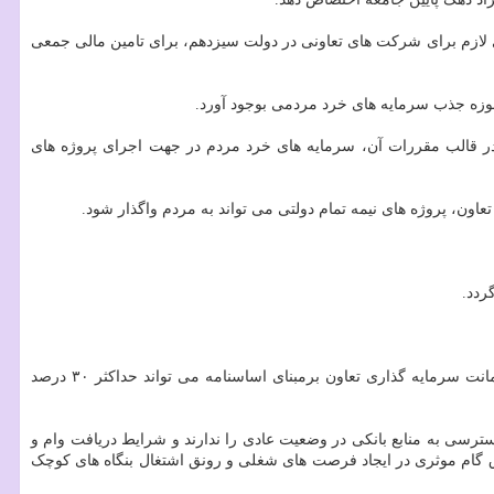
 لازم برای شرکت های تعاونی در دولت سیزدهم، برای تامین مالی جمعی
وزه جذب سرمایه های خرد مردمی بوجود آورد.
در قالب مقررات آن، سرمایه های خرد مردم در جهت اجرای پروژه های
ون، پروژه های نیمه تمام دولتی می تواند به مردم واگذار شود.
ردد.
مایه گذاری تعاون برمبنای اساسنامه می تواند حداکثر ۳۰ درصد
دﺳﺘﺮﺳﯽ ﺑﻪ ﻣﻨﺎﺑﻊ ﺑﺎﻧﮑﯽ در وضعیت عادی را ﻧﺪارﻧﺪ و شرایط دریافت وام و
وق گام موثری در ایجاد فرصت های شغلی و رونق اشتغال بنگاه های کوچک