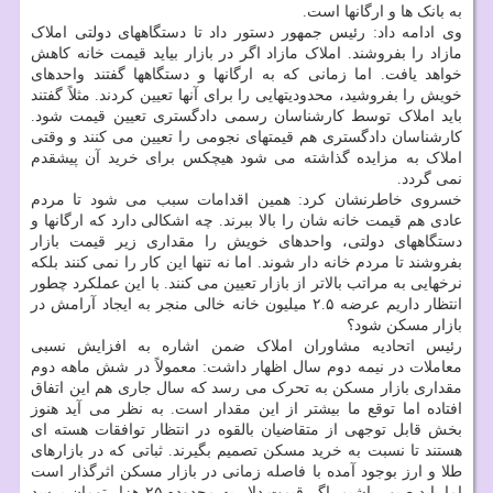
به بانک ها و ارگانها است.
وی ادامه داد: رئیس جمهور دستور داد تا دستگاههای دولتی املاک
مازاد را بفروشند. املاک مازاد اگر در بازار بیاید قیمت خانه کاهش
خواهد یافت. اما زمانی که به ارگانها و دستگاهها گفتند واحدهای
خویش را بفروشید، محدودیتهایی را برای آنها تعیین کردند. مثلاً گفتند
باید املاک توسط کارشناسان رسمی دادگستری تعیین قیمت شود.
کارشناسان دادگستری هم قیمتهای نجومی را تعیین می کنند و وقتی
املاک به مزایده گذاشته می شود هیچکس برای خرید آن پیشقدم
نمی گردد.
خسروی خاطرنشان کرد: همین اقدامات سبب می شود تا مردم
عادی هم قیمت خانه شان را بالا ببرند. چه اشکالی دارد که ارگانها و
دستگاههای دولتی، واحدهای خویش را مقداری زیر قیمت بازار
بفروشند تا مردم خانه دار شوند. اما نه تنها این کار را نمی کنند بلکه
نرخهایی به مراتب بالاتر از بازار تعیین می کنند. با این عملکرد چطور
انتظار داریم عرضه ۲.۵ میلیون خانه خالی منجر به ایجاد آرامش در
بازار مسکن شود؟
رئیس اتحادیه مشاوران املاک ضمن اشاره به افزایش نسبی
معاملات در نیمه دوم سال اظهار داشت: معمولاً در شش ماهه دوم
مقداری بازار مسکن به تحرک می رسد که سال جاری هم این اتفاق
افتاده اما توقع ما بیشتر از این مقدار است. به نظر می آید هنوز
بخش قابل توجهی از متقاضیان بالقوه در انتظار توافقات هسته ای
هستند تا نسبت به خرید مسکن تصمیم بگیرند. ثباتی که در بازارهای
طلا و ارز بوجود آمده با فاصله زمانی در بازار مسکن اثرگذار است
اما باید صبور باشیم. اگر قیمت دلار به محدوده ۲۵ هزار تومان برسد