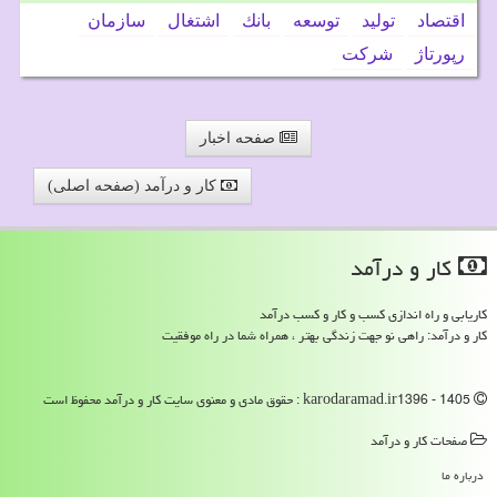
اقتصاد
تولید
توسعه
بانك
اشتغال
سازمان
رپورتاژ
شركت
صفحه اخبار
کار و درآمد (صفحه اصلی)
كار و درآمد
کاریابی و راه اندازی کسب و کار و کسب درآمد
کار و درآمد: راهی نو جهت زندگی بهتر ، همراه شما در راه موفقیت
karodaramad.ir1396 - 1405 : حقوق مادی و معنوی سایت كار و درآمد محفوظ است
صفحات كار و درآمد
درباره ما