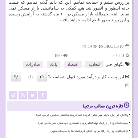
پرارزش ببینیم و حمایت نماییم. این که دائم گلایه نماییم که قیمت
خانه اینطور و آنطور شد هیچ کمکی به ساماندهی بازار مسکن نمی
نماید. البته بحمدالله بازار مسکن در ۱۰ ماه گذشته به آرامش رسیده
و این روند بطور قطع ادامه خواهد یافت.
1400/11/10
13:49:38
880
5
/
5.0
تگهای خبر:
اتحادیه
,
اقتصاد
,
بانك
,
صادرات
این پست کار و درآمد مورد قبول شماست؟
(1)
(0)
تازه ترین مطالب مرتبط
پاداش گزارش ماینر غیر مجاز افزوده شد جریمه متخلفان سنگین تر می شود
سیاستگذاری در وزارت جهادکشاورزی با همفکری ذی نفعان صورت می گیرد
اولتیماتوم وزارت رفاه برای اتصال فروشگاه ها به سیستم کوپن