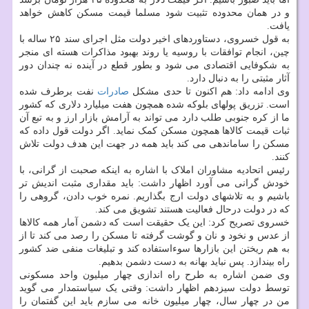
و در همان محدوده تثبیت شود مسلما قیمت مسکن کاهش خواهد
یافت.
به قول خسروی، دستاوردهای اخیر دولت مثل اجرای سند ۲۵ ساله با
چین، انجام توافقات با روسیه یا روند بهبود مذاکرات هسته ای منجر
به شکوفایی اقتصادی می شود و بطور قطع در آینده نه چندان دور
آثار مثبتی را به دنبال دارد.
وی ادامه داد: هم اکنون تا حدی مشکل
صادرات
نفت برطرف شده
است. تزریق پولهای بلوکه شده همچون هفت میلیارد دلاری که کشور
ما از کره جنوبی طلب دارد می تواند به آرامش بازار ارز و به تبع آن
ثبات قیمت کالاها همچون مسکن کمک نماید. اگر دولت قول داده که
مسکن را ساماندهی می کند باید همه در جهت این هدف دولت تلاش
کنند.
رئیس اتحادیه مشاوران املاک با اشاره به اینکه صحبت از گرانی، با
خودش گرانی می آورد اظهار داشت: باید مقداری مثبت اندیش تر
باشیم و به تلاشهای دولت ارج بگذاریم. نمره خوب دادن، گروهی را
که در دولت درحال فعالیت هستند تشویق می کند.
خسروی تصریح کرد: این یک حقیقت است که دشمن آمار همه کالاها
از عدس و نخود و نان و گوشت گرفته تا مسکن را رصد می کند تا از
به هم ریختن این بازارها سوءاستفاده کند و تبلیغات منفی ضد کشور
راه بیندازد. پس نباید بهانه به دست دشمن بدهیم.
وی ضمن اشاره به طرح راه اندازی چهار میلیون واحد مسکونی
توسط دولت سیزدهم اظهار داشت: وقتی یک سیاستمدار می گوید
من در چهار سال، چهار میلیون خانه می سازم باید این گفتمان را