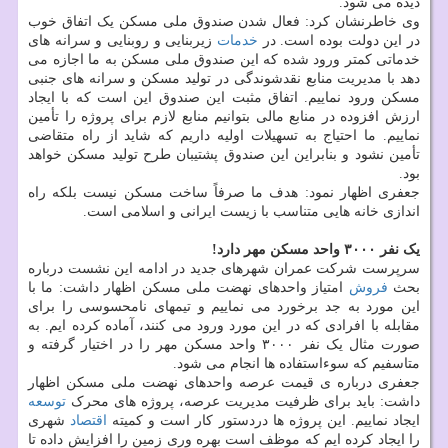
دیده می شود.
وی خاطرنشان کرد: فعال شدن صندوق ملی مسکن یک اتفاق خوب
در این دولت بوده است. در
خدمات
زیربنایی و روبنایی و سرانه های
خدماتی کمتر ورود شده که این صندوق ملی مسکن به ما اجازه می
دهد با مدیریت منابع نقدشوندگی در تولید مسکن و سرانه های جنبی
مسکن ورود نماییم. اتفاق مثبت این صندوق این است که با ایجاد
ارزش افزوده در منابع مالی بتوانیم منابع لازم برای پروژه را تأمین
نماییم. ما احتیاج به تسهیلات اولیه داریم که شاید از راه متقاضی
تأمین نشود و بنابراین این صندوق پشتیبان طرح تولید مسکن خواهد
بود.
جعفری اظهار نمود: هدف ما صرفاً ساخت مسکن نیست بلکه راه
اندازی خانه هایی متناسب با زیست ایرانی و اسلامی است.
یک نفر ۳۰۰۰ واحد مسکن مهر دارد!
سرپرست شرکت عمران شهرهای جدید در ادامه این نشست درباره
بحث
فروش
امتیاز واحدهای نهضت ملی مسکن اظهار داشت: ما با
این مورد به جد برخورد می نماییم و تیمهای نامحسوسی را برای
مقابله با افرادی که در این مورد ورود می کنند، آماده کرده ایم. به
صورت مثال یک نفر ۳۰۰۰ واحد مسکن مهر را در اختیار گرفته و
متاسفیم که سوءاستفاده ها انجام می شود.
جعفری درباره ی قیمت عرصه واحدهای نهضت ملی مسکن اظهار
داشت: باید برای ظرفیت مدیریت عرصه، پروژه های محرک
توسعه
ایجاد نماییم. این پروژه ها دردستور کار است و کمیته
اقتصاد
شهری
را ایجاد کرده ایم که موظف است بهره وری زمین را افزایش داده تا