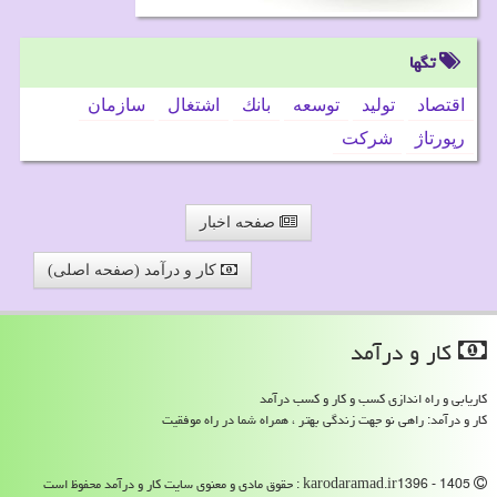
تگها
اقتصاد
تولید
توسعه
بانك
اشتغال
سازمان
رپورتاژ
شركت
صفحه اخبار
کار و درآمد (صفحه اصلی)
كار و درآمد
کاریابی و راه اندازی کسب و کار و کسب درآمد
کار و درآمد: راهی نو جهت زندگی بهتر ، همراه شما در راه موفقیت
karodaramad.ir1396 - 1405 : حقوق مادی و معنوی سایت كار و درآمد محفوظ است