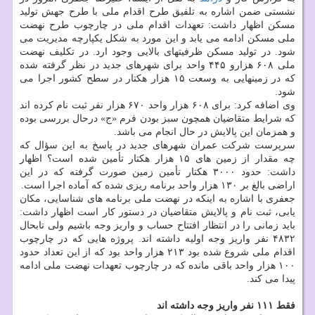
نشستی ضمن اشاره به تلفیق طرح اقدام ملی با طرح جهش تولید
مسکن اظهار داشت: تعهدات اقدام ملی در چارچوب طرح نهضت
ملی مسکن ادامه می یابد و این مورد به شکل یکپارچه مدیریت می
شود. در تولید مسکن ظرفیتهای بالایی وجود ارد. در تکلیف نهضت
ملی ۶۰۸ هزارو ۴۴۵ واحد برای شهرهای جدید در نظر گرفته شده
که در زمینهایی به وسعت ۱۵ هزار هکتار در سطح کشور اجرا می
شود.
وی اضافه کرد: برای ۶۰۸ هزار واحد ۶۷۰ هزار نفر ثبت نام کرده اند
که شرایط متقاضیان همچون سبز بودن فرم «ج» درحال بررسی بوده
و همزمان این پالایش در حال انجام می باشد.
سرپرست شرکت عمران شهرهای جدید در پاسخ به این سؤال که
چه مقدار از زمین های ۱۵ هزار هکتار تأمین شده است؟ اظهار
داشت: حدود ۳۰۰۰ هکتار تأمین زمین صورت گرفته که در این
اراضی بالغ بر ۱۳۰ هزار واحد برنامه ریزی شده که آماده اجرا است.
جعفری با اشاره به اینکه در نهضت ملی برنامه های شناسایی، مکان
یابی، ثبت نام و پالایش متقاضیان در دستور کار است اظهار داشت:
باید زمانی را در انتظار افتتاح حساب و واریز وجه باشیم ولی تابحال
۴۸۳۲ نفر واریز وجه اولیه داشته اند. پروژه هایی که در چارچوب
اقدام ملی شروع شده بود ۲۱۳ هزار واحد بود که از این تعداد حدود
۱۰۰ هزار واحد باقی مانده که در چارچوب تعهدات نهضت ملی ادامه
پیدا می کند.
فقط ۱۱۱ نفر واریز وجه داشته اند