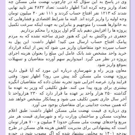
وی در پاسخ به این سؤال که در چارچوب نهضت ملی مسکن چه
تعداد واریز وجه کرده اند؟ اظهار داشت: تعداد ۴۸۳۲ نفر تایید نهایی
شدند که ۱۲۱۳ نفر افتتاح حساب کردند و ۱۱۱ نفر ۴۰ میلیون تومان
وجه اولیه را واریز کرده اند. البته ما شرایط اقتصادی و فشارهایی که
به خانوارها هست را متوجهیم و بنابراین به جهت اینکه سرعت تکمیل
پروژه ها را افزایش دهیم باید گام اول پروژه را محکم برداریم.
جعفری در واکنش به این که هنوز چیزی ساخته نشده که به مردم
پیامک افتتاح حساب ارسال می کنید! اظهار داشت: این پول به
حساب سپرده خود متقاضیان واریز می شود که پس از اینکه قرارداد
خرید واحد مشخص شد بانک عامل این مبلغ را بعنوان هزینه اجرای
پروژه در نظر می گیرد. امیدواریم سهم آورده متقاضیان و تسهیلات
بموقع واریز شود.
معاون وزیر راه و شهرسازی درباره این مورد که آیا قبول دارید
پروژه نهضت ملی مسکن کُند پیش می رود؟ اظهار نمود: وقتی
فرایند وارد عرصه اجرایی شود تجربه نشان داده که متقاضیان انگیزه
بیشتری برای ورود پیدا می کنند. طبق تکلیفی که وزیر به عهده ما
گذاشته ۲۵۰ هزار واحد بر عهده ما قرار دارد که ۲۳۰ هزارواحد تا
آخر سال جاری تعیین تکلیف می شود و پیمانکار مشخص خواهد شد
که همین مبحث جذابیتی برای متقاضیان بوجود می آورد.
وی درباره ی قیمت نهضت ملی مسکن اظهار داشت: طبق اعلام
معاونت مسکن و ساختمان وزارت راه و شهرسازی قیمت هر متر
مربع واحدهای نهضت ملی مسکن حدودا ۴ میلیون و ۷۰۰ هزار تومان
است که پیشنهاداتی برای مدیریت کاهش هزینه های مسکن در طرح
بودجه ۱۴۰۱ به مجلس پیشنهاد شده که اگر مصوب شود در حوزه