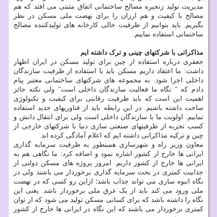
مدیریت تولید زنجیره مصالح ساختمانی اتفاق مثبتی می افتد که هم
مصالح با کیفیت و هم ارزان را برای نهضت ملی مسکن در نظر
بگیریم. باید بتوانیم از ظرفیت خالی کارخانه های تولیدکننده مصالح
ساختمانی استفاده نماییم.
مذاکراتی با شرکتهای چینی و ترک داشته ایم
جعفری درباره استفاده از چین برای تولید مسکن در ایران اظهار
داشت: ما اعتقاد داریم مسکن باید با استفاده از ظرفیت سازندگان
داخلی اجرا شود. به مجموعه های شرکتهای ساختمانی معتبر پیام
دادم که " نگاه ما فعالیت سازندگان داخلی است" ولی نکته حائز
اهمیت این است که باید ظرفیت رقابتی برای کیفیت و تکنولوژی
ساخت داشته باشیم. در این رابطه باید از فناوریهای جدید استفاده
نماییم. اولویت ما با سازندگان داخلی است ولی برای انتقال دانش و
کسب تجربه از ظرفیتهای صنعتی سازی دنیا با شرکتهای خارجی از
چین و ترکیه مذاکراتی داشته ایم که اعلام آمادگی کرده اند.
معاون وزیر راه و شهرسازی همینطور به ظرفیت سرمایه گذاری
ایرانی ها خارج از کشور اشاره نمود و اضافه کرد: ما نگاهی هم به
ایرانی ها خارج از کشور داریم. امروز پروژه های مسکن دولتی از
جذابیت کمتری در بحث سرمایه گذاری برخوردار می باشند ولی در
نگاه انبوه سازی می تواند جذاب باشد؛ ازاین رو کسی که در نهضت
ملی ورود می کند باید از یک عرق ملی برخوردار باشد. یعنی این
نگاه را داشته باشد که برای کسانی مسکن تولید می شود که از توان
کمتری برخوردار می باشند که این نگاه در ایرانی ها خارج از کشور