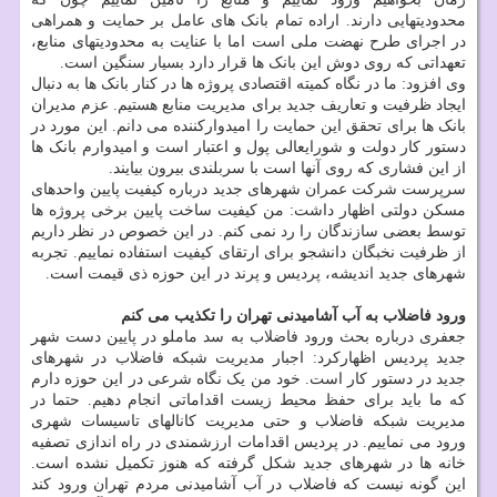
محدودیتهایی دارند. اراده تمام بانک های عامل بر حمایت و همراهی
در اجرای طرح نهضت ملی است اما با عنایت به محدودیتهای منابع،
تعهداتی که روی دوش این بانک ها قرار دارد بسیار سنگین است.
وی افزود: ما در نگاه کمیته اقتصادی پروژه ها در کنار بانک ها به دنبال
ایجاد ظرفیت و تعاریف جدید برای مدیریت منابع هستیم. عزم مدیران
بانک ها برای تحقق این حمایت را امیدوارکننده می دانم. این مورد در
دستور کار دولت و شورایعالی پول و اعتبار است و امیدوارم بانک ها
از این فشاری که روی آنها است با سربلندی بیرون بیایند.
سرپرست شرکت عمران شهرهای جدید درباره کیفیت پایین واحدهای
مسکن دولتی اظهار داشت: من کیفیت ساخت پایین برخی پروژه ها
توسط بعضی سازندگان را رد نمی کنم. در این خصوص در نظر داریم
از ظرفیت نخبگان دانشجو برای ارتقای کیفیت استفاده نماییم. تجربه
شهرهای جدید اندیشه، پردیس و پرند در این حوزه ذی قیمت است.
ورود فاضلاب به آب آشامیدنی تهران را تکذیب می کنم
جعفری درباره بحث ورود فاضلاب به سد ماملو در پایین دست شهر
جدید پردیس اظهارکرد: اجبار مدیریت شبکه فاضلاب در شهرهای
جدید در دستور کار است. خود من یک نگاه شرعی در این حوزه دارم
که ما باید برای حفظ محیط زیست اقداماتی انجام دهیم. حتما در
مدیریت شبکه فاضلاب و حتی مدیریت کانالهای تاسیسات شهری
ورود می نماییم. در پردیس اقدامات ارزشمندی در راه اندازی تصفیه
خانه ها در شهرهای جدید شکل گرفته که هنوز تکمیل نشده است.
این گونه نیست که فاضلاب در آب آشامیدنی مردم تهران ورود کند