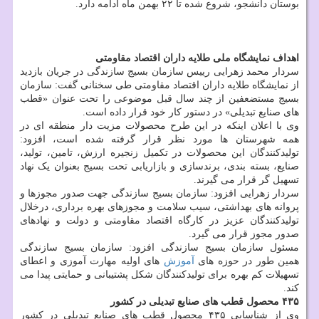
بوستان دانشجو، شروع شده تا ۲۲ بهمن ماه ادامه دارد.
اهداف نمایشگاه ملی طلایه داران اقتصاد مقاومتی
سردار محمد زهرایی رییس سازمان بسیج سازندگی در جریان بازدید
از نمایشگاه طلایه داران اقتصاد مقاومتی طی سخنانی گفت: سازمان
بسیج مستضعفین از چند سال قبل موضوعی را تحت عنوان «قطب
های صنایع تبدیلی» در دستور کار خود قرار داده است.
وی با اعلان اینکه در این طرح محصولات مزیت دار منطقه ای در
همه شهرستان ها مورد نظر قرار گرفته شده است، افزود:
تولیدکنندگان این محصولات در تکمیل زنجیره ارزش، تامین، تولید،
صنایع، بسته بندی، برندسازی و بازاریابی تحت بسیج بعنوان یک نهاد
تسهیل گر قرار می گیرند.
سردار زهرایی افزود: سازمان بسیج سازندگی جهت صدور مجوزها و
پروانه های بهداشتی، سیب سلامت و مجوزهای بهره برداری، درخلال
تولیدکنندگان عزیز در کارگاه اقتصاد مقاومتی و دولت و نهادهای
صدور مجوز قرار می گیرد.
مسئول سازمان بسیج سازندگی افزود: سازمان بسیج سازندگی
همین طور در حوزه های
آموزش
های اولیه مهارت آموزی و اعطای
تسهیلات کم بهره برای تولیدکنندگان شکل پشتیبانی و حمایتی پیدا می
کند.
۴۳۵ محصول قطب های صنایع تبدیلی در کشور
وی از شناسایی ۴۳۵ محصول قطب های صنایع تبدیلی در کشور