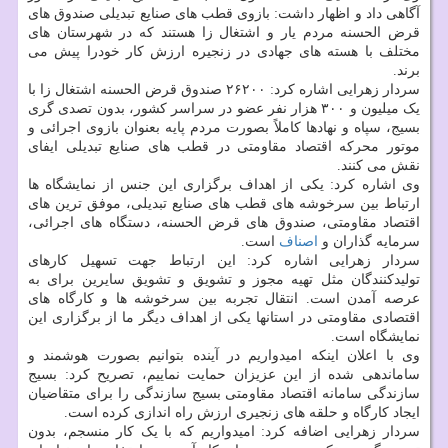
آگاهی داد و اظهار داشت: بازوی قطب های صنایع تبدیلی صندوق های
قرض الحسنه مردم یار و اشتغال زا هستند که در شهرستان های
مختلف با هسته های جهادی در زنجیره ارزش کار خودرا پیش می
برند.
سردار زهرایی اشاره کرد: ۲۶۲۰۰ صندوق قرض الحسنه اشتغال زا با
یک میلیون و ۳۰۰ هزار نفر عضو در سراسر کشور، بدون تصدی گری
بسیج، سپاه و نهادها کاملاً بصورت مردم پایه بعنوان بازوی اجرائی و
موتور محرکه اقتصاد مقاومتی در قطب های صنایع تبدیلی ایفای
نقش می کنند.
وی اشاره کرد: یکی از اهداف برگزاری این جنس از نمایشگاه ها
ارتباط بین سرخوشه های قطب های صنایع تبدیلی، موفق ترین های
اقتصاد مقاومتی، صندوق های قرض الحسنه، دستگاه های اجرائی،
سرمایه گذاران و
اصناف
است.
سردار زهرایی اشاره کرد: این ارتباط جهت تسهیل کارهای
تولیدکنندگان مثل تهیه مجوز و تشویق و تشویق سایرین برای به
عرصه آمدن است. انتقال تجربه بین سرخوشه ها و کارگاه های
اقتصادی مقاومتی در استانها یکی از اهداف دیگر ما از برگزاری این
نمایشگاه است.
وی با اعلان اینکه امیدواریم در آینده بتوانیم بصورت هوشمند و
ساماندهی شده از این عزیزان حمایت نماییم، تصریح کرد: بسیج
سازندگی سامانه اقتصاد مقاومتی بسیج سازندگی را برای متقاضیان
ایجاد کارگاه و حلقه های زنجیری ارزش راه اندازی کرده است.
سردار زهرایی اضافه کرد: امیدواریم که با یک کار منسجم، بدون