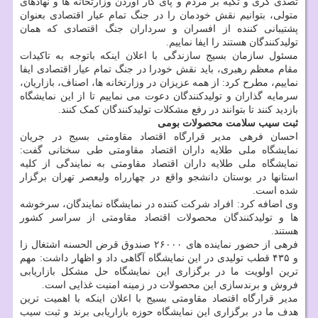
تصدی گری و تکیه بر مردم و پای کار آوردن وزارتخانه ها و نهادهای
متولی، بتوانیم نقش خودمان را در جنگ تمام عیار اقتصادی بعنوان
پشتیبانی کننده از افسران و سرداران جنگ اقتصادی که همان
تولیدکنندگان هستند را ایفا نماییم.
مسئول سازمان بسیج سازندگی با اعلان اینکه باتوجه به تاکیدات
مقام معظم رهبری، باید نقش خودرا در جنگ تمام عیار اقتصادی ایفا
نماییم، مطرح کرد: از همه عزیزان در وزارتخانه ها، اصناف، بازاریان،
سرمایه گذاران و تولیدکنندگان دعوت می نماییم تا از این نمایشگاه
بازدید کنند تا بتوانند در رفع مشکلات تولیدکنندگان کمک کنند.
ثبت سیب سلامت محصولات بومی
احسان فرهی مدیر قرارگاه اقتصاد مقاومتی بسیج در جریان
نمایشگاه ملی طلایه داران اقتصاد مقاومتی طی سخنانی گفت:
نمایشگاه ملی طلایه داران اقتصاد مقاومتی به نمایندگی از کلیه
استانها در بوستان دانشجو واقع در چهارراه ولیعصر تهران برگزار
شده است.
وی اضافه کرد: افراد شرکت کننده در نمایشگاه نمایندگان، سرخوشه
ها و تولیدکنندگان محصولات اقتصاد مقاومتی از سراسر کشور
هستند.
فرهی از حضور نماینده های ۲۶۰۰۰ صندوق قرض الحسنه اشتغال زا
و ۴۳۵ قطب تولیدی در این نمایشگاه آگاهی داد و اظهار داشت: مهم
ترین اولویت ما در برگزاری این نمایشگاه حل مشکل بازاریابی
فروش و برندسازی این محصولات در زمینه امنیت غذایی است.
مدیر قرارگاه اقتصاد مقاومتی بسیج با اعلان اینکه با اهمیت ترین
هدف ما در برگزاری این نمایشگاه حوزه بازاریابی برند و ثبت سیب