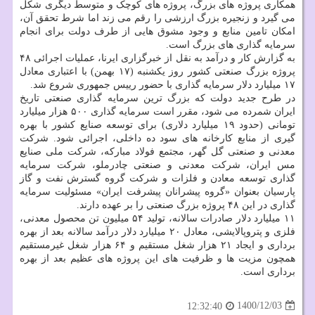
همکاری پروژه های بزرگ، پروژه های کوچک و متوسط دیگری شکل
می گیرد و زنجیره بزرگ ارزشی را رقم می زند اما شرط تحقق آن،
امکان تامین منابع و وجود مشوق هایی از طرف دولت برای انجام
سرمایه گذاری های بزرگ است.
به گزارش کار و درآمد به نقل از خبرگزاری ایرنا، عملیات اجرائی ۴۸
پروژه بزرگ صنعتی کشور روز یکشنبه (۱۷ بهمن) با اعتباری معادل
۱۷ میلیارد دلار سرمایه گذاری با حضور رییس جمهوری شروع شد.
در طرح جدید دولت که بزرگ ترین سرمایه گذاری صنعتی تاریخ
ایران شمرده می شود، مقرر است سرمایه گذاری ۵۰۰ هزار میلیارد
تومانی (حدود ۱۹ میلیارد دلاری) برای توسعه صنایع کشور با بهره
گیری از منابع کارخانه های سود ده داخلی، اجرائی شود. شرکت
معدنی و صنعتی گل گهر، مجتمع فولاد مبارکه، شرکت ملی صنایع
مس ایران، شرکت معدنی و صنعتی چادرملو، شرکت سرمایه
گذاری توسعه معادن و فلزات و شرکت گروه گسترش نفت و گاز
پارسیان بعنوان «گروه پیشرانان پیشرفت ایران» مسئولیت سرمایه
گذاری در این ۴۸ پروژه بزرگ صنعتی را بر عهده دارند.
۱۱ میلیارد دلار صادرات سالانه، تولید ۵۴ میلیون تن محصول معدنی،
فلزی و پتروپالایشی، معادل ۲۰ میلیارد دلار درآمد سالانه بعد از بهره
برداری و ایجاد ۲۱ هزار شغل مستقیم و ۶۴ هزار شغل غیرمستقیم
همچون مزیت ها و ظرفیت های این پروژه های عظیم بعد از بهره
برداری است.
1400/12/03
12:32:40