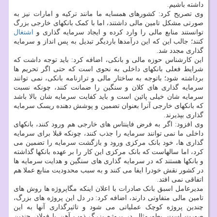
داشته باشیم.
وی تصریح کرد: کشورهای همسایه ما مانند ترکیه و امارات نیز به
صورتی مشکل تامین مالی داشتند، اما با کمک بانکهای خارجی بزرگ
توانستند منابع مالی را وارد کرده و ایجاد سرمایه گذاری و
اشتغال
کنند؛ جالب این که این درآمدها باردیگر تبدیل به پس انداز و سرمایه
گذاری مجدد شد.
این کارشناس حوزه مالی و بانکی، اضافه کرد: باید توجه داشت که
شرایط فعلی بانکهای داخلی به نحوی است که حتی اگر تحریم ها
برداشته شود؛ باتوجه به ساختار مالی و ترازنامه بانکی، نمی توانند
سرمایه گذاری های کلان و سنگین را ضمانت کنند، چونکه نسبت
سرمایه شان خیلی پائین است و باید کفایت سرمایه شان بالا باشد
که بانکهای خارجی آنرا بعنوان تضمین و پوشش دهنده ریسک سرمایه
گذاری بپذیرند.
وی افزود: اگر به فرض فاینتاس های خارجی هم ورود کنند، بانکهای
داخلی ما نمی توانند سرمایه را جذب کنند، چونکه قبلا برای سرمایه
گذاری ها، خود بانک مرکزی ورود و بازگشت سرمایه را تضمین می
کرد، اما سالهاست که بانک مرکزی این کار را بر عهده بانکها گذاشته
و بانکها هستند که در سرمایه گذاری های سنگین و هدایت سرمایه ها
در کشور نقش خودرا ایفا می کنند و به سبب محدودیت منابع عملا هم
اتفاقی نمی افتد.
مدیرعامل اسبق بانک صادرات با اعلان اینکه مگاپروژه ها روش های
تامین مالی متفاوتی دارند، اضافه کرد: در دل این پروژه های بزرگ،
چندین پروژه کوچک عملیاتی می شود و تاثیرگذاری آنها به این
صورت است. بطورمثال در پروژه بزرگ ذوب آهن یا فولاد، چندین