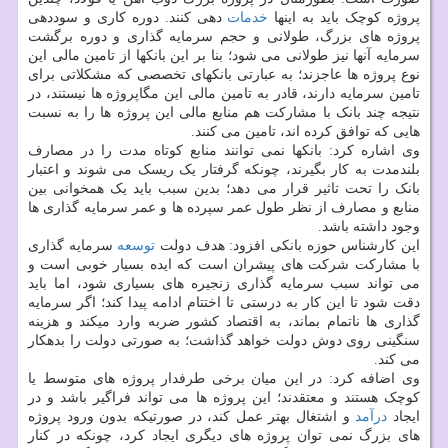
پروژه کوچک باید به اینها
خدمات
دهی کنند. دوره کاری و سوددهی
پروژه های بزرگ، طولانی و حجم سرمایه گذاری و دوره برگشت
سرمایه آنها نیز طولانی می شود؛ بنا بر این بانکها از تامین مالی این
نوع پروژه ها عاجزند؛ به عبارتی بانکهای تخصصی که مشکلاتی برای
تامین سرمایه دارند، قادر به تامین مالی این مگاپروژه ها نیستند، در
نتیجه چند بانک با مشارکت هم منابع مالی این پروژه ها را به نسبت
هایی که توافق کرده اند، تامین می کنند.
وی اشاره کرد: بانکها نمی توانند منابع کوتاه مدت را در مصارف
بلندمدت به کار بگیرند، چونکه گرفتار یک ریسک می شوند و اعتبار
بانک را تحت تاثیر قرار می دهد؛ بدین سبب باید یک همخوانی بین
منابع و مصارف از نظر طول عمر سپرده ها و عمر سرمایه گذاری ها
وجود داشته باشد.
این کارشناس حوزه بانکی افزود: هدف دولت
توسعه
سرمایه گذاری
با مشارکت شرکت های پیشران است که ایده بسیار خوبی است و
می تواند سبب سرمایه گذاری زنجیره های بسیاری شود، اما باید
دقت شود تا این کار به درستی تا اختتام ادامه پیدا کند؛ اگر سرمایه
گذاری ها ناتمام بماند، به اقتصاد کشور ضربه وارد میکند و هزینه
سنگینی روی دوش دولت خواهد گذاشت؛ به صورتی دولت را بدهکار
می کند.
وی اضافه کرد: در این میان برخی طرفدار پروژه های متوسط یا
کوچک هستند و معتقدند؛ این پروژه ها می تواند فراگیر باشد و در
ایجاد
درآمد
و اشتغال بهتر عمل کند، در صورتیکه بدون ورود پروژه
های بزرگ نمی توان پروژه های دیگری ایجاد کرد، چونکه در کنار