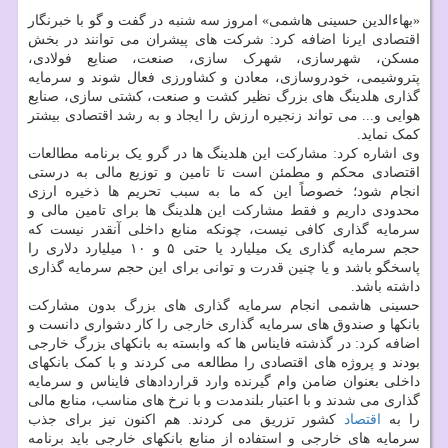
«بهاءالدین حسینی هاشمی» امروز سه شنبه در گفت و گو با خبرنگار
اقتصادی ایرنا اضافه کرد: شرکت های پیشران می توانند در بخش
مسکن، شهرسازی، شهرک سازی، صنعت، صنایع فولادی،
پتروشیمی، خودروسازی، معادن و کشاورزی فعال شوند و سرمایه
گذاری هلدینگ های بزرگ نظیر کشت و صنعت، کشتی سازی، صنایع
هوایی و... می تواند زنجیره ارزش را ایجاد و به رشد اقتصادی بیشتر
کمک نماید.
وی اشاره کرد: مشارکت این هلدینگ ها در گرو یک برنامه مطالعات
اقتصادی محکم و مطمئن است تا تامین و توزیع مالی به درستی
انجام شود؛ خصوصاً این که ما به سبب تحریم ها ذخیره ارزی
محدودی داریم و فقط مشارکت این هلدینگ ها برای تامین مالی و
سرمایه گذاری کافی نیست، چونکه منابع داخلی آنقدر نیست که
حجم سرمایه گذاری یک میلیارد یا حتی ۵ و ۱۰ میلیارد دلاری را
پاسخگو باشد و یا چنین قدرت و توانی برای این حجم سرمایه گذاری
داشته باشد.
حسینی هاشمی انجام سرمایه گذاری های بزرگ بدون مشارکت
بانکها و صندوق های سرمایه گذاری خارجی را کار دشواری دانست و
اضافه کرد: در گذشته فایناس ها که وابسته به بانکهای بزرگ خارجی
بودند و پروژه های اقتصادی را مطالعه می کردند و با کمک بانکهای
داخلی بعنوان ضامن وام گیرنده وارد قراردادهای فایناس و سرمایه
گذاری می شدند و با اعتبار بلندمدت و با نرخ های مناسب، منابع مالی
را به
اقتصاد
کشور تزریق می کردند. هم اکنون نیز برای جذب
سرمایه های خارجی و استفاده از منابع بانکهای خارجی باید برنامه