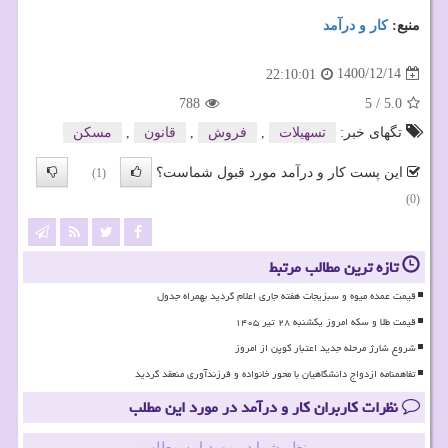
منبع:
كار و درآمد
1400/12/14
22:10:01
788
5
/
5.0
تگهای خبر:
تسهیلات
,
فروش
,
قانون
,
مسكن
این پست کار و درآمد مورد قبول شماست؟
(1)
(0)
تازه ترین مطالب مرتبط
قیمت عمده میوه و سبزیجات هفته جاری اعلام گردید بهمراه جدول
قیمت طلا و سکه امروز یکشنبه ۲۸ تیر ۱۴۰۵
شروع شارژ مرحله جدید اعتبار کوپن از امروز
تفاهمنامه ازدواج دانشگاهیان با محور خانواده و فرزندآوری منعقد گردید
نظرات کاربران کار و درآمد در مورد این مطلب
نظر شما در مورد این مطلب