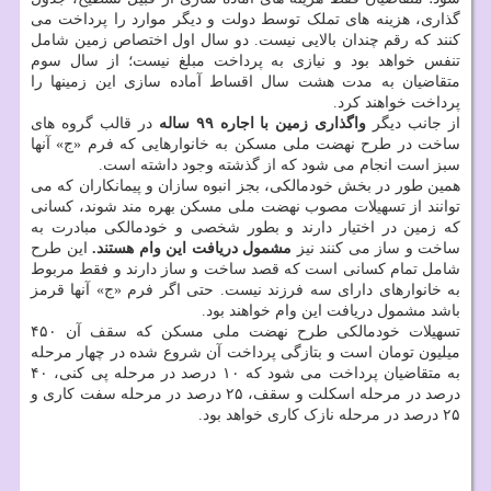
گذاری، هزینه های تملک توسط دولت و دیگر موارد را پرداخت می
کنند که رقم چندان بالایی نیست. دو سال اول اختصاص زمین شامل
تنفس خواهد بود و نیازی به پرداخت مبلغ نیست؛ از سال سوم
متقاضیان به مدت هشت سال اقساط آماده سازی این زمینها را
پرداخت خواهند کرد.
از جانب دیگر
واگذاری زمین با اجاره ۹۹ ساله
در قالب گروه های
ساخت در طرح نهضت ملی مسکن به خانوارهایی که فرم «ج» آنها
سبز است انجام می شود که از گذشته وجود داشته است.
همین طور در بخش خودمالکی، بجز انبوه سازان و پیمانکاران که می
توانند از تسهیلات مصوب نهضت ملی مسکن بهره مند شوند، کسانی
که زمین در اختیار دارند و بطور شخصی و خودمالکی مبادرت به
ساخت و ساز می کنند نیز
مشمول دریافت این وام هستند.
این طرح
شامل تمام کسانی است که قصد ساخت و ساز دارند و فقط مربوط
به خانوارهای دارای سه فرزند نیست. حتی اگر فرم «ج» آنها قرمز
باشد مشمول دریافت این وام خواهند بود.
تسهیلات خودمالکی طرح نهضت ملی مسکن که سقف آن ۴۵۰
میلیون تومان است و بتازگی پرداخت آن شروع شده در چهار مرحله
به متقاضیان پرداخت می شود که ۱۰ درصد در مرحله پی کنی، ۴۰
درصد در مرحله اسکلت و سقف، ۲۵ درصد در مرحله سفت کاری و
۲۵ درصد در مرحله نازک کاری خواهد بود.