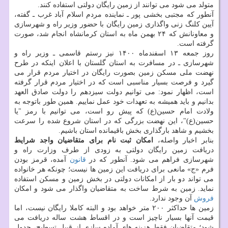
متولد می شود می توانند از زمین رایگان دولتی استفاده کنند.
آنطور که مجتبی بخشی پور ـ نماینده مردم اسلام آباد غرب ـ گفته،
آیین کلنگ زنی واگذاری زمین رایگان با حضور وزیر راه و شهرسازی
و معاونانش که ۲۴ بهمن ماه به استان کرمانشاه انجام شد، صورت
گرفته است.
روز جمعه ۱۳ اسفندماه ۱۴۰۰ نیز رستم قاسمی ـ وزیر راه و
شهرسازی ـ در مسافرت به استان گلستان با اعلان اینکه در طرح
نهضت ملی مسکن زمین بصورت رایگان در اختیار مردم قرار می
گیرد و فرصت بسیار مناسبی است که در اختیار مردم قرار گرفته
است، اظهار نمود: می توانیم دولت سیزدهم را دولت صادق العهد
بدانیم و باید همیشه به تعهدات خود عمل نماییم. همین طور باتوجه به
ولادت امام حسین(ع) که پیش رو است، می توانیم با رمز "یا
حسین(ع)"، این نهضت بزرگی که در استان شروع شده را سرعت
بخشیم و شاهد بارگذاری بخش باقیمانده استان باشیم.
بنابر اخبار واصله،
امکان ثبت نام برای متقاضیان واجد شرایط
دریافت زمین رایگان دولتی به زودی از طرف وزارت راه و
شهرسازی فراهم می شود. آنطور که در
قانون
آمده، قرمز بودن
فرم «ج» مانعی برای دریافت این زمین ها نیست؛ چونکه هر خانواده
می تواند دو بار از امکانات دولتی در بخش زمین و مسکن استفاده
نماید. زمین به شرط ساخت به متقاضیان واگذار می شود و امکان
فروش
آن وجود ندارد.
زمین ها حداکثر ۲۰۰ متر خواهد بود و البته کاملا رایگان نیست، اما
قیمت آنها بسیار ناچیز است و در اقساط هشت ساله دریافت می
شود؛ متقاضیان فقط هزینه های آماده سازی از قبیل تسطیح، جدول