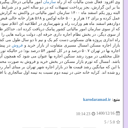
وی افزود: فعال شدن مالیات که از راه
سازمان
امور مالیاتی درحال پیگیر
بنا بر این گزارش، بجز پرداخت تسهیلات که در دو ساله اخیر و در شرایط
البته روز یکم اسفند ماه ۱۴۰۰ سازمان امور مالی
عمل کرده و برای ۱۲ هزار و ۵۰۰ خانه لوکس و ۵۶۸ هزار خانه خالی قبض مالیاتی صادر گردیده است.
دوازدهم اسفند ماه هم وزارت راه و شهرسازی در اطلاعیه ای اعلام نمود: مطابق
که از سوی سازمان امور مالیاتی کشور پیامک دریافت کرده اند، حداکثر ظرف ۱۰ روز فرصت دارند تا با رفتن به "سامانه ملی املاک و اسکان کشور"، اطلاعات سکونت و مالکیت خویش را ب
از سوی دیگر، در بخش نظام اجاره داری حرفه ای، دولت برنامه هایی ر
راه اندازی پروژه های مسکونی دست کم یک و نیم تا دو سال طول می کشد 
بازار اجاره مسکن امسال مسیری متفاوت از بازار خرید و
فروش
اجاره بها در تهران ۵۰.۷ درصد و در کل کشور ۵۴ درصد بود؛ در حالیکه تورم نقطه به نقطه مسکن در تهران ۲۰.۳ درصد بود که نشان داده است اجاره بها ۳۰.۴ درصد از تورم مسکن پیشی گرفته است.
باشد. امسال که تورم بازار مسکن در بخش خرید و فروش به صورت محسوسی کاسته شده و از ۹۹ درصد در سال قبل به حدود ۲۰ درصد رسیده، فضا به شکلی ب
رو شده اند. کرایه خانه حتی در نیمه دوم نسبت به نیمه اول سالجاری با 
منبع:
karodaramad.ir
1400/12/16
10:14:23
5
/
5.0