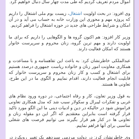
اموال مردم تعریف کردیم که طی مدت چهار سال دنبال خواهیم کرد.
وی افزود: در بحث اولویت
اشتغال
، زیست بوم ملی اشتغال را داریم
که پروژه مهم و محوری این وزارت خانه به حساب می آید و در آن
امکان و شرایط طراحی های جدید در حوزه اشتغال را فراهم کردیم.
وزیر کار افزود: هم اکنون گروه ها و الگوهایی را داریم که برای ما
اولویت دارند و مهم ترین گروه، زنان محروم و سرپرست خانوار
هستند که امکان فعالیت دارند.
عبدالملکی خاطرنشان کرد: به باعث این تفاهمنامه و با مساعدت و
همکاری معاونت امور زنان و خانواده ریاست جمهوری درصدد هستیم
برای اشتغال و کسب و کار زنان محروم و سرپرست خانوار که
قابلیت انجام فعالیت دارند، اقدام نماییم و الگوی ما در این طرح،
تعاونی ها هستند.
به قول وزیر تعاون، کار و رفاه اجتماعی، در دوره ورود نظام های
غربی و تفکرات لیبرال و سکولار سبب شد که مدل همکاری تعاونی
فراموش شود در حالیکه در دین و ادبیات دینی ما این الگو مورد تاکید
قرار گرفته است بنابراین معتقدیم که اگر این دو مقوله زنان و
تعاونی ها در کنار هم قرار بگیرند می توانیم فرصت های شغلی
مناسبی برای آنها فراهم نماییم.
وی خاطرنشان کرد: در دولت مردمی سیزدهم یک تغییر رویکرد در