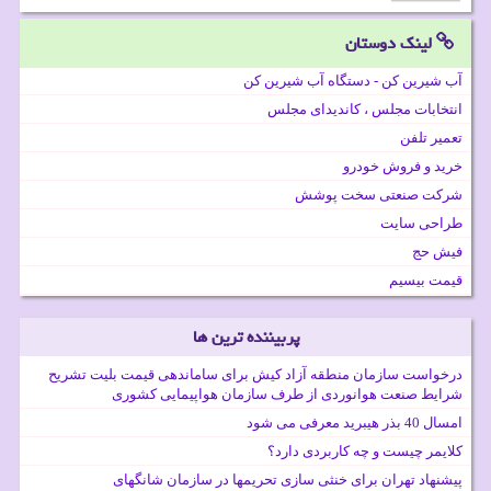
لینک دوستان
آب شیرین کن - دستگاه آب شیرین کن
انتخابات مجلس ، کاندیدای مجلس
تعمیر تلفن
خرید و فروش خودرو
شرکت صنعتی سخت پوشش
طراحی سایت
فیش حج
قیمت بیسیم
پربیننده ترین ها
درخواست سازمان منطقه آزاد کیش برای ساماندهی قیمت بلیت تشریح
شرایط صنعت هوانوردی از طرف سازمان هواپیمایی کشوری
امسال 40 بذر هیبرید معرفی می شود
کلایمر چیست و چه کاربردی دارد؟
پیشنهاد تهران برای خنثی سازی تحریمها در سازمان شانگهای