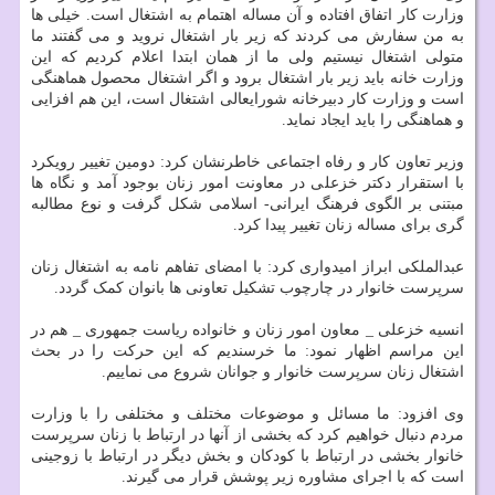
وزارت کار اتفاق افتاده و آن مساله اهتمام به اشتغال است. خیلی ها
به من سفارش می کردند که زیر بار اشتغال نروید و می گفتند ما
متولی اشتغال نیستیم ولی ما از همان ابتدا اعلام کردیم که این
وزارت خانه باید زیر بار اشتغال برود و اگر اشتغال محصول هماهنگی
است و وزارت کار دبیرخانه شورایعالی اشتغال است، این هم افزایی
و هماهنگی را باید ایجاد نماید.
وزیر تعاون کار و رفاه اجتماعی خاطرنشان کرد: دومین تغییر رویکرد
با استقرار دکتر خزعلی در معاونت امور زنان بوجود آمد و نگاه ها
مبتنی بر الگوی فرهنگ ایرانی- اسلامی شکل گرفت و نوع مطالبه
گری برای مساله زنان تغییر پیدا کرد.
عبدالملکی ابراز امیدواری کرد: با امضای تفاهم نامه به اشتغال زنان
سرپرست خانوار در چارچوب تشکیل تعاونی ها بانوان کمک گردد.
انسیه خزعلی _ معاون امور زنان و خانواده ریاست جمهوری _ هم در
این مراسم اظهار نمود: ما خرسندیم که این حرکت را در بحث
اشتغال زنان سرپرست خانوار و جوانان شروع می نماییم.
وی افزود: ما مسائل و موضوعات مختلف و مختلفی را با وزارت
مردم دنبال خواهیم کرد که بخشی از آنها در ارتباط با زنان سرپرست
خانوار بخشی در ارتباط با کودکان و بخش دیگر در ارتباط با زوجینی
است که با اجرای مشاوره زیر پوشش قرار می گیرند.