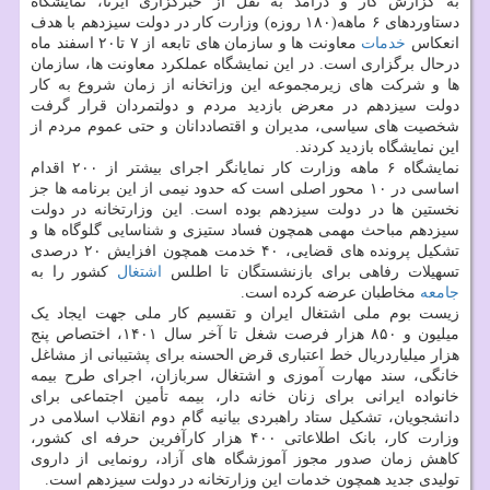
به گزارش کار و درآمد به نقل از خبرگزاری ایرنا، نمایشگاه
دستاوردهای ۶ ماهه(۱۸۰ روزه) وزارت کار در دولت سیزدهم با هدف
انعکاس
خدمات
معاونت ها و سازمان های تابعه از ۷ تا۲۰ اسفند ماه
درحال برگزاری است. در این نمایشگاه عملکرد معاونت ها، سازمان
ها و شرکت های زیرمجموعه این وزاتخانه از زمان شروع به کار
دولت سیزدهم در معرض بازدید مردم و دولتمردان قرار گرفت
شخصیت های سیاسی، مدیران و اقتصاددانان و حتی عموم مردم از
این نمایشگاه بازدید کردند.
نمایشگاه ۶ ماهه وزارت کار نمایانگر اجرای بیشتر از ۲۰۰ اقدام
اساسی در ۱۰ محور اصلی است که حدود نیمی از این برنامه ها جز
نخستین ها در دولت سیزدهم بوده است. این وزارتخانه در دولت
سیزدهم مباحث مهمی همچون فساد ستیزی و شناسایی گلوگاه ها و
تشکیل پرونده های قضایی، ۴۰ خدمت همچون افزایش ۲۰ درصدی
تسهیلات رفاهی برای بازنشستگان تا اطلس
اشتغال
کشور را به
جامعه
مخاطبان عرضه کرده است.
زیست بوم ملی اشتغال ایران و تقسیم کار ملی جهت ایجاد یک
میلیون و ۸۵۰ هزار فرصت شغل تا آخر سال ۱۴۰۱، اختصاص پنج
هزار میلیاردریال خط اعتباری قرض الحسنه برای پشتیبانی از مشاغل
خانگی، سند مهارت آموزی و اشتغال سربازان، اجرای طرح بیمه
خانواده ایرانی برای زنان خانه دار، بیمه تأمین اجتماعی برای
دانشجویان، تشکیل ستاد راهبردی بیانیه گام دوم انقلاب اسلامی در
وزارت کار، بانک اطلاعاتی ۴۰۰ هزار کارآفرین حرفه ای کشور،
کاهش زمان صدور مجوز آموزشگاه های آزاد، رونمایی از داروی
تولیدی جدید همچون خدمات این وزارتخانه در دولت سیزدهم است.