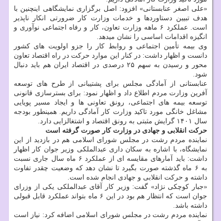
«علی اصغر عنابستانی» افزود: اصل برگزاری نمایشگاهی اینچنین با
هدف تبیین دستاوردها و خدمات وزارت کار ضرورتی انکار ناپذیر
است. عملکرد ۶ ماهه وزارت تعاون، کار و رفاه اجتماعی نوآوری و
انگیزه اقدامات اساسی را نشان میدهد.
وی بیمه تأمین اجتماعی و روابط کار را جزو اولویت های کشور
دانست و اظهار داشت: در کنار این موارد حرکت در راه اقتصاد تعاون
محور و رسیدن به سهم ۲۵ درصدی در اقتصاد ایران هم باید دنبال
شود.
عنابستانی از آمادگی مجلس برای پشتیبانی از طرح های توسعه
آفرین وزارت مردم اطلاع داد و اظهار نمود: برای بسترسازی قانونی
توسعه بیمه های اجتماعی، رونق تعاونی ها و ایجاد مسیر پویایی
مشاغل خانگی مورد تاکید وزارت کار آمادگی داریم. همینطور بودجه
سال ۱۴۰۱ گرایش مثبتی به رونق اقتصاد و اشتغالزایی دارد.
حرکت انقلابی و جهادی در وزارت کار صورت گرفته است
نماینده مردم رشت در مجلس شورای اسلامی هم در بازدید از این
نمایشگاه، با اشاره به سکان داری عبدالملکی وزیر جوان کار اظهار
داشت: باید آمارهای مقایسه ای از عملکرد ۶ ماه سال جاری نسبت
به ۶ ماه گذشته صورت بگیرد تا نشان دهد که وضعیت چقدر تفاوت
داشته و حرکت انقلابی و جهادی انجام شده است.
«جبار کوچکی نژاد» گفت: وزیر کار آقای عبدالملکی یکی از وزرای
جوان است که انتظار هم بود در این ۶ ماه بتواند عملکرد قابل قبولی
داشته باشد.
نماینده مردم رشت در مجلس شورای اسلامی اضافه کرد: نیاز است