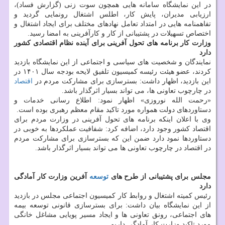
در این نمایشگاه سامانه هایی همچون سوت زنی (گزارش فساد)،
ارزیابی مدیران، پایش کار، اطلس اشتغال رونمایی گردید و
تفاهمنامه هایی در امتداد تعامل نهادهای مختلف برای ایجاد اشتغال و
اختصاص تسهیلات در پشتیبانی از کار و کارآفرینی به امضا رسید.
وزارت کار برنامه های تحول آفرینی برای آینده نظام اقتصادی کشور
دارد
نمایندگان و شخصیت های سیاسی و اجتماعی از این نمایشگاه بازدید
کردند، عضو هیئت رئیسه کمیسیون تلفیق لایحه بودجه سال ۱۴۰۱ در
این بازدید، اظهار داشت: بسترسازی برای مشارکت مردم در
اقتصاد
در چارچوب تعاونی ها، می تواند بسیار اثرگذار باشد.
«رحمت الله نوروزی» اظهار نمود: اطلاع رسانی خدمات و
دستاوردهای دولت همواره مورد تاکید مقام معظم رهبری بوده است.
وی با اعلان اینکه برنامه های تحول آفرینی در وزارت مردم برای
اقتصاد کشور وجود دارد، اضافه کرد: شفافیت عملکردها به خوبی در
دستاوردها نمود دارد ضمن این که بسترسازی برای مشارکت مردم
در اقتصاد در چارچوب تعاونی ها می تواند بسیار اثرگذار باشد.
مجلس برای پشتیبانی از طرح های
توسعه
آفرین وزارت کار آمادگی
دارد
رئیس کمیته اشتغال و روابط کار کمیسیون اجتماعی مجلس در بازدید
از این نمایشگاه بیان داشت: برای بسترسازی قانونی توسعه بیمه
های اجتماعی، رونق تعاونی ها و ایجاد مسیر پویایی مشاغل خانگی
مورد تاکید وزارت کار آمادگی داریم.