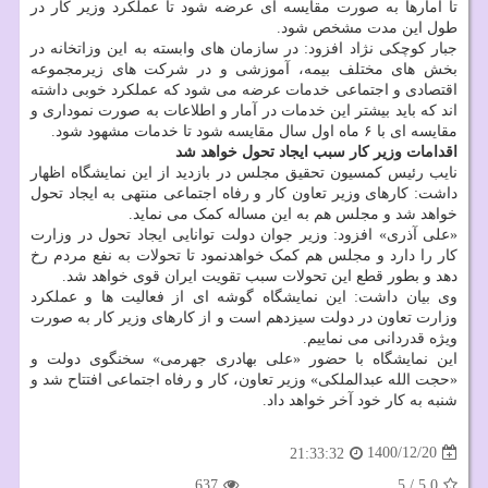
تا آمارها به صورت مقایسه ای عرضه شود تا عملکرد وزیر کار در
طول این مدت مشخص شود.
جبار کوچکی نژاد افزود: در سازمان های وابسته به این وزاتخانه در
بخش های مختلف بیمه، آموزشی و در شرکت های زیرمجموعه
اقتصادی و اجتماعی خدمات عرضه می شود که عملکرد خوبی داشته
اند که باید بیشتر این خدمات در آمار و اطلاعات به صورت نموداری و
مقایسه ای با ۶ ماه اول سال مقایسه شود تا خدمات مشهود شود.
اقدامات وزیر کار سبب ایجاد تحول خواهد شد
نایب رئیس کمسیون تحقیق مجلس در بازدید از این نمایشگاه اظهار
داشت: کارهای وزیر تعاون کار و رفاه اجتماعی منتهی به ایجاد تحول
خواهد شد و مجلس هم به این مساله کمک می نماید.
«علی آذری» افزود: وزیر جوان دولت توانایی ایجاد تحول در وزارت
کار را دارد و مجلس هم کمک خواهدنمود تا تحولات به نفع مردم رخ
دهد و بطور قطع این تحولات سبب تقویت ایران قوی خواهد شد.
وی بیان داشت: این نمایشگاه گوشه ای از فعالیت ها و عملکرد
وزارت تعاون در دولت سیزدهم است و از کارهای وزیر کار به صورت
ویژه قدردانی می نماییم.
این نمایشگاه با حضور «علی بهادری جهرمی» سخنگوی دولت و
«حجت الله عبدالملکی» وزیر تعاون، کار و رفاه اجتماعی افتتاح شد و
شنبه به کار خود آخر خواهد داد.
1400/12/20
21:33:32
637
5
/
5.0