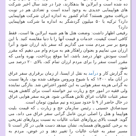
ده شده است و ایرلاین ها بدهکارند، چرا در چند سال اخیر شرکت
های هواپیمایی جدیدی به وجود آمده است و تعدادی هم در نوبت
دریافت مجوز هستند؟ کدام کشور به اندازه ایران شرکت هواپیمایی
دارد؟ ترکیه با ۵۰ میلیون گردشگر به اندازه ما شرکت هواپیمایی
دارد؟
رفیعی اظهار داشت: وضعت هتل ها هم شبیه ایرلاین ها است، فقط
کافی است کیفیت، خدمات و قیمت آنها را با دنیا مقایسه کنید. با این
وضع بر سر مردم منت می گذاریم که سفر باید ارزان شود و آنرا
ارزان می نماییم و بعنوان راهکار هم به مردم وام می دهیم که مقرر
است سودش چهار درصد باشد، اما موقع پرداخت، بهره وامی که
مقرر است سفر را برای مردم ارزان تمام کند، بالای ۲۰ درصد می
شود.
به گزارش کار و
درآمد
به نقل از ایسنا، از زمان برقراری سفر عراق
در آبان ماه ۱۴۰۰ که با شیوع ویروس متوقف شده بود، بارها نسبت
به گرانی هزینه سفر هوایی به این کشور اعتراض شد. بتازگی نماینده
ولی فقیه در امور حج و زیارت نیز خواسته است برای کاهش هزینه
سفر عتبات عالیات عراق تلاش همگانی شود. هزینه سفر هوایی عراق
در حال حاضر از ۹ تا حدود سیزده و نیم میلیون تومان است.
سیدصادق حسینی ـ رئیس سازمان حج و زیارت ـ که قیمت بلیت
هواپیما و هتل را اصلی ترین عامل گرانی سفر عراق می داند، می
گوید: قیمت بالای پروازهای عتبات عالیات به نسبت پروازهای تفریحی
به برخی کشورهای همسایه، نشان میدهد دست هایی در کار است تا
مسیر سفر به عتبات عالیات را تغییر دهد و در عوض، مردم به