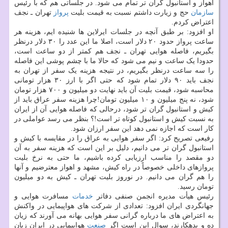
اهواز و استانبول گران تر تمام می شود. در جلساتی هم که با رئیس
سازمان
حج و زیارت داشتم نسبت به قیمت بلیت
پرواز
تهران ـ نجف
اعتراض کردم.
او افزود: بر طبق آنچه در جلسات ایرلاین ها شنیده ایم، هزینه هر
ساعت پرواز حدود ۲۰ دلار است، اصلا ما این عدد را ۳۰ دلار درنظر
بگیریم، فاصله هوایی تهران ـ نجف هم کمتر از دو ساعت است،
حدودا یک ساعت و نیم می شود که حالا ما با چشم پوشی این فاصله
را سه ساعت درنظر بگیریم، در نتیجه هزینه یک سفر از تهران به
نجف باید ۹۰ دلار تمام شود که حتی اگر با ارز ۳۰ هزار تومانی
محاسبه شود، قیمت بلیت آن باید نهایت دو میلیون و ۷۰۰ هزار تومان
شود، نه پنج میلیون و ۱۰ میلیون تومان!چرا هزینه سفر عراق باید از
کیش و استانبول گران تر شود، درحالی که فاصله هوایی آن از ایران
به نسبت کیش و استانبول کوتاه تر است!؟ بنظر می رسد عواملی در
کار است که اجازه نمی دهد این سفر ارزان شود.
رفیعی تصریح کرد: اگر سفر هوایی به عراق را در مقایسه با کیش و
استانبول گران تر می دانیم، دلیل بر این است که هزینه سفر به آن
دو مقصد را مناسب ارزیابی کرده باشیم، ما حتی به نرخ بلیت
پروازهای داخلی خصوصاً در راه کیش، مشهد و اهواز معترضیم و آنها
را هم گران می دانیم. در نوروز بلیت تهران ـ کیش به دو میلیون
تومان رسید.
رئیس هیأت مدیره انجمن صنفی دفاتر
خدمات
مسافرت هوایی و
جهانگردی ایران افزود: تعدادی از شرکت های هواپیمایی در واکنش
به اعتراض های ما درباره گرانی سفر هوایی بهانه می آورند که زیان
ده و بدهکارند، سوال این است اگر
صنعت
هواپیمایی در ایران زیان