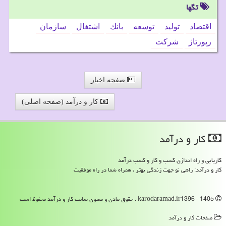
تگها
اقتصاد
تولید
توسعه
بانك
اشتغال
سازمان
رپورتاژ
شركت
صفحه اخبار
کار و درآمد (صفحه اصلی)
كار و درآمد
کاریابی و راه اندازی کسب و کار و کسب درآمد
کار و درآمد: راهی نو جهت زندگی بهتر ، همراه شما در راه موفقیت
karodaramad.ir1396 - 1405 : حقوق مادی و معنوی سایت كار و درآمد محفوظ است
صفحات كار و درآمد