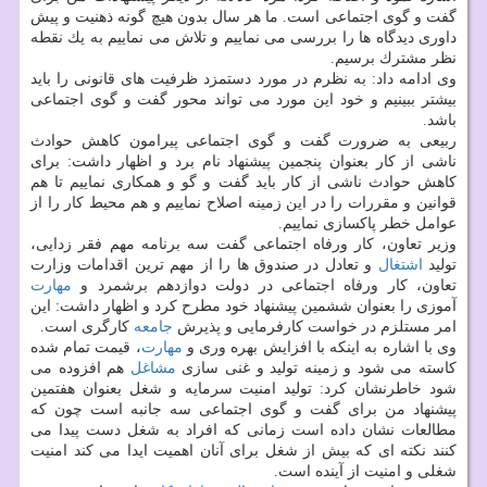
گفت و گوی اجتماعی است. ما هر سال بدون هیچ گونه ذهنیت و پیش
داوری دیدگاه ها را بررسی می نماییم و تلاش می نماییم به یك نقطه
نظر مشترك برسیم.
وی ادامه داد: به نظرم در مورد دستمزد ظرفیت های قانونی را باید
بیشتر ببینیم و خود این مورد می تواند محور گفت و گوی اجتماعی
باشد.
ربیعی به ضرورت گفت و گوی اجتماعی پیرامون كاهش حوادث
ناشی از كار بعنوان پنجمین پیشنهاد نام برد و اظهار داشت: برای
كاهش حوادث ناشی از كار باید گفت و گو و همكاری نماییم تا هم
قوانین و مقررات را در این زمینه اصلاح نماییم و هم محیط كار را از
عوامل خطر پاكسازی نماییم.
وزیر تعاون، كار ورفاه اجتماعی گفت سه برنامه مهم فقر زدایی،
تولید
اشتغال
و تعادل در صندوق ها را از مهم ترین اقدامات وزارت
تعاون، كار ورفاه اجتماعی در دولت دوازدهم برشمرد و
مهارت
آموزی را بعنوان ششمین پیشنهاد خود مطرح كرد و اظهار داشت: این
امر مستلزم در خواست كارفرمایی و پذیرش
جامعه
كارگری است.
وی با اشاره به اینكه با افزایش بهره وری و
مهارت
، قیمت تمام شده
كاسته می شود و زمینه تولید و غنی سازی
مشاغل
هم افزوده می
شود خاطرنشان كرد: تولید امنیت سرمایه و شغل بعنوان هفتمین
پیشنهاد من برای گفت و گوی اجتماعی سه جانبه است چون كه
مطالعات نشان داده است زمانی كه افراد به شغل دست پیدا می
كنند نكته ای كه بیش از شغل برای آنان اهمیت ایدا می كند امنیت
شغلی و امنیت از آینده است.