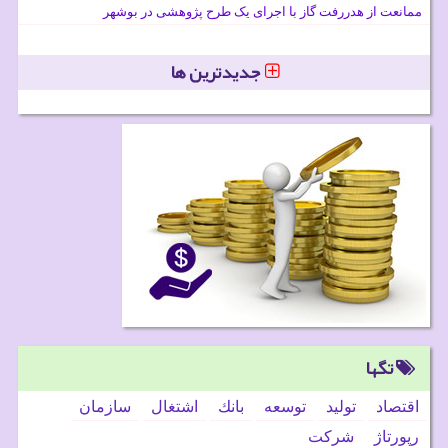
ممانعت از هدررفت گاز با اجرای یک طرح پژوهشی در بوشهر
جدیدترین ها
تگها
اقتصاد
تولید
توسعه
بانك
اشتغال
سازمان
رپورتاژ
شركت