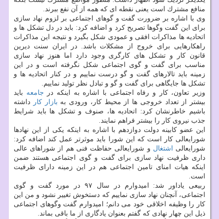
منافع مشترك است یعنی نقطه ای كه همه از آن نفع ببرند.
وی با اشاره بر ضرورت گفت و گوهای اجتماعی بر لزوم نهاد سازی
برای این گفت وگوها تصریح كرد و اضافه كرد: باید در دل تشكل ها و
اتحادیه ها مذاكرات افقی و عمودی شكل بگیرد و نتیجه این مذاكرات
راهكارهایی برای خروج از مشكلات باشد. در ایران سنت دیرین
قانون كار و تشكل های كارگری وجود دارد اما هنوز نهاد سازی
مناسب برای گفت و گوی اجتماعی شكل نگرفته است و در این
زمینه باید تالارهای گفت و گو درست نماییم و در كنار اتحادیه ها و
تشكل ها جایگاهی برای گفت و گو و تبادل نظر تولید نماییم.
وزیر تعاون، كار و رفاه اجتماعی با اشاره به اینكه در
جامعه
باید
بیشتر از تعداد خروجی ها از محیط كار، ورودی به
بازار كار
داشته
باشیم خاطرنشان كرد: اتحادیه ها، صنوف و تشكل ها باید شرایط
جذب نیروی كار را بیشتر فراهم نمایند.
این عضو كابینه دولت دوازدهم با اشاره به اینكه یكی از این نهادها
شورایعالی كار است كه این شورا باید موثرتر عمل كند اضافه كرد:
شورایعالی
اشتغال
و شورایعالی حفاظت فنی هم از شوراهای عالی
داری ظرفیت نهاد سازی برای گفت و گوی اجتماعی هستند ضمن
اینكه هیات امنای تامین اجتماعی هم در این زمینه دارای ظرفیت
است.
ربیعی یاداور شد: امیدوارم در سال ۹۷ در مورد گفت و گوی
اجتماعی، آنچنان نهاد سازی نماییم كه دستخوش تغییر نشود و من این
كار را وظیفه اخلاقی خود می دانم؛ امیدوارم گفت وگوهای اجتماعی
ذیل این چهار نهادی كه گفتم بعنوان یادگاری از ما باقی بماند.