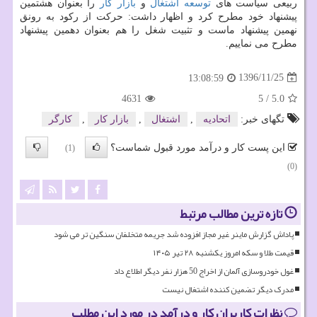
ربیعی سیاست های
توسعه
اشتغال
و
بازار كار
را بعنوان هشتمین
پیشنهاد خود مطرح كرد و اظهار داشت: حركت از ركود به رونق
نهمین پیشنهاد ماست و تثبیت شغل را هم بعنوان دهمین پیشنهاد
مطرح می نماییم.
1396/11/25
13:08:59
4631
5
/
5.0
تگهای خبر:
اتحادیه
,
اشتغال
,
بازار كار
,
كارگر
این پست کار و درآمد مورد قبول شماست؟
(1)
(0)
تازه ترین مطالب مرتبط
پاداش گزارش ماینر غیر مجاز افزوده شد جریمه متخلفان سنگین تر می شود
قیمت طلا و سکه امروز یکشنبه ۲۸ تیر ۱۴۰۵
غول خودروسازی آلمان از اخراج 50 هزار نفر دیگر اطلاع داد
مدرک دیگر تضمین کننده اشتغال نیست
نظرات کاربران کار و درآمد در مورد این مطلب