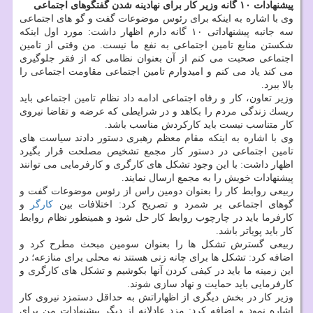
پیشنهادات ۱۰ گانه وزیر كار برای نهادینه شدن گفتگوهای اجتماعی
وی با اشاره به اینكه برای رئوس موضوعات گفت و گو های اجتماعی
سه جانبه پیشنهاداتی ۱۰ گانه دارم اظهار داشت: مورد اول اینكه
شكستن منابع تامین اجتماعی به نفع ما نیست. من وقتی از تامین
اجتماعی صحبت می كنم از آن بعنوان نظامی كه از فقر جلوگیری
می كند یاد می كنم و امیدوارم تامین اجتماعی مقاومت اجتماعی را
بالا ببرد.
وزیر تعاون، كار و رفاه اجتماعی ادامه داد نظام تامین اجتماعی باید
ریسك زندگی مردم را بكاهد و در شرایطی كه عرضه و تقاضا نیروی
كار متناسب نیست باید كاركردش مناسب باشد.
وی با اشاره به اینكه مقام معظم رهبری دستور دادند سیاست های
تامین اجتماعی در دستور كار مجمع تشخیص مصلحت قرار بگیرد
اظهار داشت: با این وجود تشكل های كارگری و كارفرمایی می توانند
پیشنهادات خویش را به مجمع ارسال نمایند.
ربیعی روابط كار را بعنوان دومین راس از رئوس موضوعات گفت و
گوهای اجتماعی بر شمرد و تصریح كرد: اختلافات بین
كارگر
و
كارفرما باید در چارچوب روابط كار حل شود و همینطور نظام روابط
كار باید پویاتر باشد.
ربیعی گسترش تشكل ها را بعنوان سومین مبحث مطرح كرد و
اضافه كرد: تشكل ها برای چانه زنی هستند نه محلی برای منازعه؛ در
این زمینه ما باید در كیفی كردن آنها بكوشیم و تشكل های كارگری و
كارفرمایی باید حمایت و نهاد سازی شوند.
وزیر كار در بخش دیگری از اظهاراتش به حداقل دستمزد نیروی كار
اشاره نمود و اضافه كرد: مزد عادلانه از دیگر پیشنهادات من برای