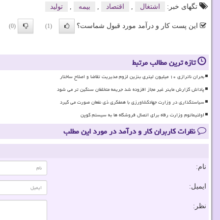
تگهای خبر:
اشتغال
,
اقتصاد
,
بیمه
,
تولید
این پست کار و درآمد مورد قبول شماست؟
(0)
(1)
تازه ترین مطالب مرتبط
بحران ناترازی ۱۰ میلیون لیتری بنزین لزوم مدیریت تقاضا و اصلاح ساختار
پاداش گزارش ماینر غیر مجاز افزوده شد جریمه متخلفان سنگین تر می شود
سیاستگذاری در وزارت جهادکشاورزی با همفکری ذی نفعان صورت می گیرد
اولتیماتوم وزارت رفاه برای اتصال فروشگاه ها به سیستم کوپن
نظرات کاربران کار و درآمد در مورد این مطلب
نام:
ایمیل:
نظر: