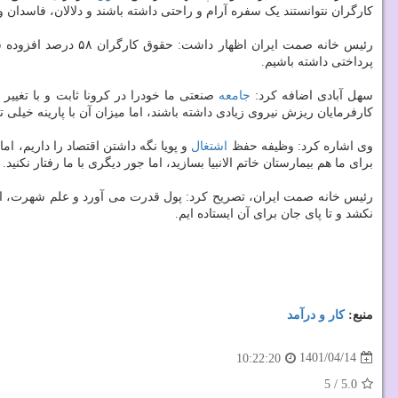
کارگران نتوانستند یک سفره آرام و راحتی داشته باشند و دلالان، فاسدان
پرداختی داشته باشیم.
سهل آبادی اضافه کرد:
جامعه
صنعتی ما خودرا در کرونا ثابت و با تغیی
کارفرمایان ریزش نیروی زیادی داشته باشند، اما میزان آن با پارینه خیلی 
وی اشاره کرد: وظیفه حفظ
اشتغال
و پویا نگه داشتن اقتصاد را داریم، ا
برای ما هم بیمارستان خاتم الانبیا بسازید، اما جور دیگری با ما رفتار نکنید. نباید برای ۵۰ میلیون تومان بدهی یک کارخانه، ۴۲ حساب آن مجموعه تولیدی که دارای چندی
رئیس خانه صمت ایران، تصریح کرد: پول قدرت می آورد و علم شهرت، اما
نکشد و تا پای جان برای آن ایستاده ایم.
منبع:
كار و درآمد
1401/04/14
10:22:20
5
/
5.0