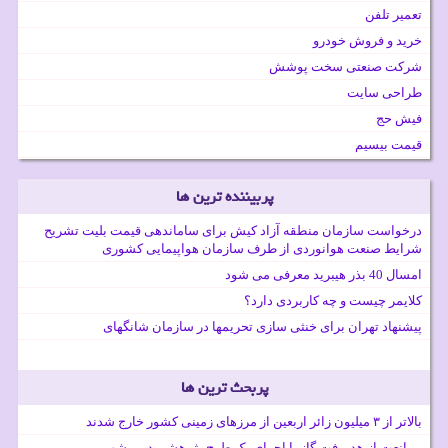
تعمیر تلفن
خرید و فروش خودرو
شرکت صنعتی سخت پوشش
طراحی سایت
فیش حج
قیمت بیسیم
پربیننده ترین ها
درخواست سازمان منطقه آزاد کیش برای ساماندهی قیمت بلیت تشریح
شرایط صنعت هوانوردی از طرف سازمان هواپیمایی کشوری
امسال 40 بذر هیبرید معرفی می شود
کلایمر چیست و چه کاربردی دارد؟
پیشنهاد تهران برای خنثی سازی تحریمها در سازمان شانگهای
پربحث ترین ها
بالاتر از ۳ میلیون زائر اربعین از مرزهای زمینی کشور خارج شدند
ممانعت از هدررفت گاز با اجرای یک طرح پژوهشی در بوشهر