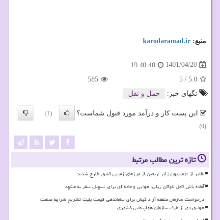
منبع:
karodaramad.ir
1401/04/20
19:40:40
585
5
/
5.0
تگهای خبر:
حمل و نقل
این پست کار و درآمد مورد قبول شماست؟
(1)
(0)
تازه ترین مطالب مرتبط
بالاتر از ۳ میلیون زائر اربعین از مرزهای زمینی کشور خارج شدند
آماده باش کامل ناوگان ریلی، هوایی و جاده ای برای تسهیل سفر به مشهد
درخواست سازمان منطقه آزاد کیش برای ساماندهی قیمت بلیت تشریح شرایط صنعت
هوانوردی از طرف سازمان هواپیمایی کشوری