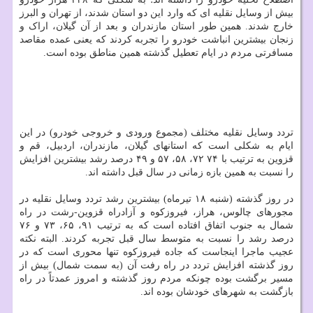
بیش از وسایل نقلیه ای که وارد این دو استان شدند، از تهران و البرز
خارج شدند. همین طور استان مازندران و بعد از آن گیلان، اراک و
زنجان بیشترین انباشت خودرو را تجربه کردند که یعنی عمده مقاصد
مسافرتی مردم در ایام تعطیل گذشته همین مناطق بوده است.
تردد وسایل نقلیه مختلف (مجموع ورودی و خروجی خودرو) در این
ایام به شکلی است که استانهای گیلان، مازندران، اردبیل، قم و
قزوین به ترتیب با ۷۴ ۷۲، ۵۸، ۵۷ و ۴۹ درصد رشد بیشترین افزایش
را نسبت به همین بازه زمانی در سال قبل داشته اند.
در روز گذشته (شنبه ۱۸ تیرماه) بیشترین رشد تردد وسایل نقلیه در
مجورهای چالوس، هراز، فیروزکوه و آزادراه قزوین-رشت در راه
شمال به جنوب اتفاق افتاده است که به ترتیب ۹۱، ۶۵، ۷۳ و ۷۶
درصد رشد را نسبت به متوسط سال قبل تجربه کردند. البته نکته
عجیب ماجرا اینجاست که جاده فیروزکوه تنها محوری است که در
روز گذشته افزایش تردد در راه رفت آن (به سمت شمال) بیش از
مسیر برگشت بوده چونکه مردم روز گذشته و امروز عمدتاً در راه
بازگشت به شهرهای خودشان بوده اند.