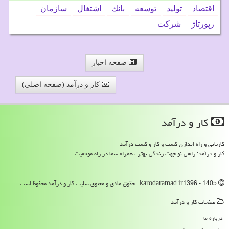
اقتصاد
تولید
توسعه
بانك
اشتغال
سازمان
رپورتاژ
شركت
صفحه اخبار
کار و درآمد (صفحه اصلی)
كار و درآمد
کاریابی و راه اندازی کسب و کار و کسب درآمد
کار و درآمد: راهی نو جهت زندگی بهتر ، همراه شما در راه موفقیت
karodaramad.ir1396 - 1405 : حقوق مادی و معنوی سایت كار و درآمد محفوظ است
صفحات كار و درآمد
درباره ما