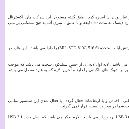
 و ضد گرد و غبار بودن آن اشاره کرد . طبق گفته مسئولان این شرکت هارد اکسترنال
ای دیتا HD710Pro دارای بالاترین استاندارد نفوذ گرد و غبار (IP6X) و نفوذ آب (IPX8) که به طور کامل به آن (IP68) می گویند را دارا می با شد . این هارد دیسک به مدت 60 دقیقه و تا عمق 2 متری آب به هیچ مشکلی بر نمی
از دیگر قابلیت هارد اکسترنال Adata Hd710pro می توان از مقاومت این هارد نسبت به ضربات و افتادن از ارتفاع یاد کرد که بالاترین استاندارد نظامی ارتش ایالت متحده (MIL-STD-810G 516.6) را دارا می باشد . این هارد در
ک ، افتادن و ارتعاشات و لرزش ها مقاوم می باشد . لایه اول لایه ای از جنس سیلیکون سخت می باشد که موجب
رابر شوک های ناگهانی را دارد و آخرین لایه که به هارد متصل می باشد
 ، افتادن و یا ارتعاشات فعال گردد . با فعال شدن این سنسور تمامی
ات شما در معرض آسیب قرار نمی گیرند .
این شرکت در هارد اکسترنال سری HD710Pro از رابط USB 3.1 استفاده کرده است که در صورت پشتیبانی مادربرد شما از سرعت بالاتری نسبت به USB 3.0 برخوردار می باشد . لازم بذکر می باشد که نسل جدید USB 3.1