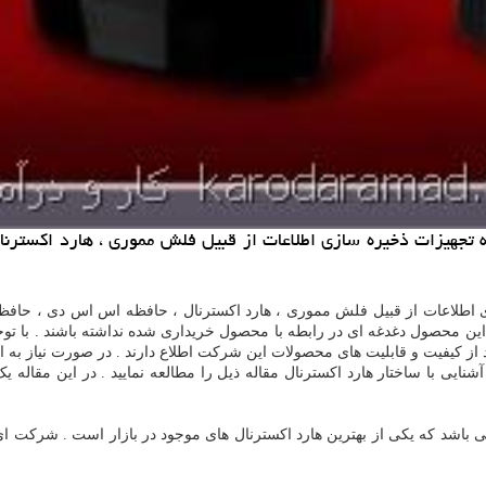
ینه تجهیزات ذخیره سازی اطلاعات از قبیل فلش مموری ، هارد اكست
ازی اطلاعات از قبیل فلش مموری ، هارد اکسترنال ، حافظه اس اس دی ، حافظ
این محصول دغدغه ای در رابطه با محصول خریداری شده نداشته باشند . با توجه 
 از کیفیت و قابلیت های محصولات این شرکت اطلاع دارند . در صورت نیاز به ا
آشنایی با ساختار هارد اکسترنال مقاله ذیل را مطالعه نمایید . در این مقال
خانواده هارد اکسترنال adata hd710 می باشد که یکی از بهترین هارد اکسترنال های موجود در 