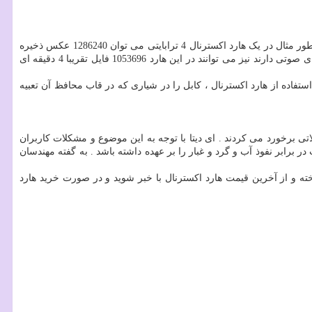
این هارد اکسترنال با ظرفیت های متفاوت از یک ترابایت تا 5 ترابایت تولید شده است تا به نسبت به نوع نیاز بتوانید ظرفیت مورد نظر را انتخاب کنید . بطور مثال در یک هارد اکسترنال 4 ترابایتی می توان 1286240 عکس ذخیره
کرد و اگر در کار آرشیو فیلم می باشید می توانید حدود 683 ساعت فیلم با کیفیت فول اچ دی ذخیره کنید . کسانی که استفاده موسیقی و آرشیو فایل های صوتی دارند نیز می توانند در این هارد 1053696 فایل تقریبا 4 دقیقه ای
فاده از هارد اکسترنال ، کابل را در شیاری که در قاب محافظ آن تعبیه
ی وصل کردن کابل هارد اکسترنال به مشکلاتی برخورد می کردند . ای دیتا با توجه به این موضوع و مشکلات کاربران
ارد اکسترنال ، محافظت در برابر نفوذ آب و گرد و غبار را بر عهده داشته باشد . به گفته مهندسان
ه و از آخرین قیمت هارد اکسترنال با خبر شوید و در صورت خرید هارد