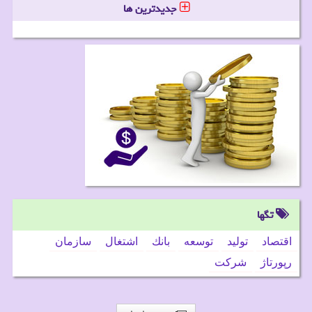
جدیدترین ها
تگها
اقتصاد
تولید
توسعه
بانك
اشتغال
سازمان
رپورتاژ
شركت