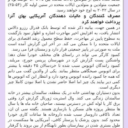
جمعیت متولدین و متولدین ایالات متحده در سنین اولیه کار (۵۴-۲۵)
در سال ۲۰۴۲ به اوج خود خواهند رسید.
مصرف کنندگان و مالیات دهندگان آمریکایی بهای آنرا
پرداخت خواهند کرد
در همین جهت، بیانیه ذکر شده که توسط بانک فدرال رزرو دالاس
انتشار یافت، به افزایش اخیر مهاجرت اشاره و اظهار نمود بازگشت
به سطوح پایین تر مهاجرت، حفظ سطح معمول رشد اقتصادی برای
ایالات متحده را نا ممکن می کند. در آخر این گزارش آمده است
ملت به صورتی در پاییز جمعیتی قرار دارد و زمستان فرا می رسد.
کمبود کارگر می تواند در راستای های مختلف خودرا نشان دهد؛
واشنگتن پست گزارش کرد در شهرستان پرینس جورج، مریلند،
کمبود رانندگان اتوبوس سبب شده تا خردسالان ۴۵ دقیقه یا بیشتر
برای اتوبوس صبحگاهی منتظر بمانند. یکی از والدین گفت می دانم
که همه جا کمبود راننده اتوبوس وجود دارد و انتظار این که اتوبوس ها
کمی دیر بیایند یک چیز اما اصلا حاضر نشدن یا اصلا نبودن کاملا چیز
دیگری است.
بدون دستیاران بهداشتی خانه در یک منطقه، سالمندان بیشتر در خانه
سالمندان زندگی می کنند. وال استریت ژورنال گزارش کرد وقتی
برق کار یا لوله کش در دسترس نیستند، صاحبان خانه ماه ها یا سال
ها منتظر پروژه های مسکن یا بازسازی هستند. بگفته سی ان ان،
تعداد ناکافی داروساز سبب شده داروخانه ها ساعات کاری خودرا
محدود کنند. بدون پزشک یا پرستار کافی، آمریکایی ها ممکنست در
طول بستری شدن در بیمارستان بطور نابهنگام از بین بروند یا گرفتار