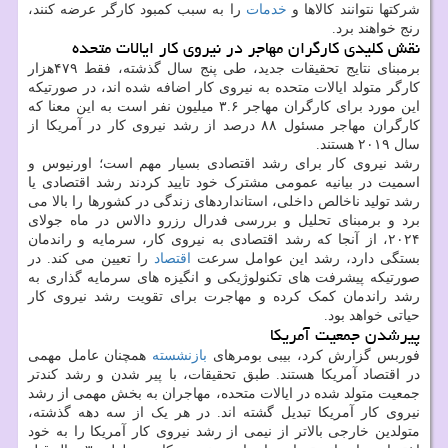
شرکتها نتوانند کالاها و
خدمات
را به سبب کمبود کارگر عرضه کنند،
رنج خواهند برد.
نقش کلیدی کارگران مهاجر در نیروی کار ایالات متحده
برمبنای نتایج تحقیقات جدید، طی پنج سال گذشته، فقط ۴۷۹هزار
کارگر متولد ایالات متحده به نیروی کار اضافه شده اند، در صورتیکه
این مورد برای کارگران مهاجر ۳.۶ میلیون نفر است به این معنا که
کارگران مهاجر مسئول ۸۸ درصد از رشد نیروی کار در آمریکا از
سال ۲۰۱۹ هستند.
رشد نیروی کار برای رشد اقتصادی بسیار مهم است؛ اورنیوس و
اسمیت در بیانیه عمومی مشترک خود تایید کردند رشد اقتصادی یا
رشد تولید ناخالص داخلی، استانداردهای زندگی در کشورها را بالا می
برد و برمبنای تحلیل و بررسی فدرال رزرو دالاس در ماه جولای
۲۰۲۴، از آنجا که رشد اقتصادی به نیروی کار، سرمایه و راندمان
بستگی دارد، رشد این عوامل سرعت
اقتصاد
را تعیین می کند. در
صورتیکه پیشرفت های تکنولوژیکی و انگیزه های سرمایه گذاری به
رشد راندمان کمک کرده و مهاجرت برای تقویت رشد نیروی کار
حیاتی خواهد بود.
پیرشدن جمعیت آمریکا
فوربس گزارش کرد، بیبی بومرهای
بازنشسته
همچنان عامل مهمی
در اقتصاد آمریکا هستند. طبق تحقیقات، با پیر شدن و رشد کندتر
جمعیت متولد شده در ایالات متحده، مهاجران به بخش مهمی از رشد
نیروی کار آمریکا تبدیل گشته اند. در هر یک از سه دهه گذشته،
متولدین خارجی بالاتر از نیمی از رشد نیروی کار آمریکا را به خود