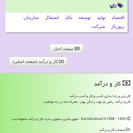
تگها
اقتصاد
تولید
توسعه
بانك
اشتغال
سازمان
رپورتاژ
شركت
صفحه اخبار
کار و درآمد (صفحه اصلی)
كار و درآمد
کاریابی و راه اندازی کسب و کار و کسب درآمد
کار و درآمد: راهی نو جهت زندگی بهتر ، همراه شما در راه موفقیت
karodaramad.ir1396 - 1405 : حقوق مادی و معنوی سایت كار و درآمد محفوظ است
صفحات كار و درآمد