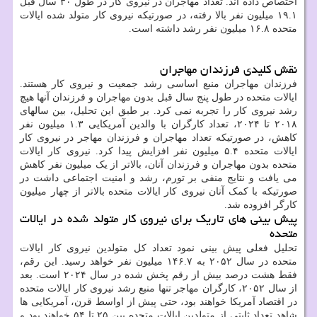
اختصاص داده اند. تعداد مهاجران در نیروی کار در طول ۳۰ سال قبل
۱۹.۱ میلیون نفر بالا رفته، در صورتیکه نیروی کار متولد شده ایالات
متحده ۱۶.۸ میلیون نفر رشد داشته است.
نقش کلیدی فرزندان مهاجران
فرزندان مهاجران منبع اساسی رشد جمعیت و نیروی کار هستند.
ایالات متحده در طول پنج سال قبل بدون مهاجران و فرزندان آنها هیچ
رشد نیروی کار را تجربه نمی کرد. بر طبق این تحلیل، بین سالهای
۲۰۱۸ تا ۲۰۲۴، تعداد کارگران با والدین آمریکایی ۱.۳ میلیون نفر
کاهش، در صورتیکه تعداد مهاجران و فرزندان مهاجر در نیروی کار
ایالات متحده ۵.۴ میلیون نفر افزایش پیدا کرد. نیروی کار ایالات
متحده بدون مهاجران و فرزندان آنان، بالاتر از یک میلیون نفر کاهش
می یافت و نتایج منفی بر تورم، رشد و امنیت اجتماعی داشت در
صورتیکه با کمک آنان نیروی کار ایالات متحده بالاتر از چهار میلیون
کارگر افزوده شد.
پیش بینی های تاریک برای نیروی کار متولد شده در ایالات
متحده
تحلیل فعلی پیش بینی نمود تعداد کل متولدین نیروی کار ایالات
متحده در سال ۲۰۵۲ به ۱۴۶.۷ میلیون نفر خواهد رسید. این رقم،
فقط هشت درصد بیش از رقم پخش شده در سال ۲۰۲۴ است. بعد
از سال ۲۰۵۲، کارگران مهاجر تنها منبع رشد نیروی کار ایالات متحده
در اقتصاد آمریکا خواهند بود، حتی پیش از اواسط قرن، آمریکایی ها
شاهد تعداد ثابتی از متولدین ایالات متحده بین ۲۵ تا ۵۴ خواهند بود و