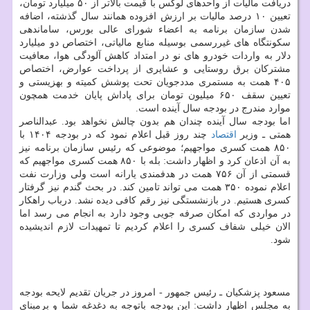
دریافت مالیات از واحدهای لوکس با قیمت بالاتر از ۵۰ میلیارد تومان،
تعیین ۱۰ درصد مالیات بر ارزش افزوده همانند سال گذشته، اضافه
شدن سازمان برنامه به اعضاء شورای عالی بورس، ساماندهی
سکونتگاه های غیررسمی بوسیله منابع مالیاتی، اختصاص دو میلیارد
دلار به واردات خودرو های نو در امتداد کاهش آلودگی هوا، معافیت
مشترکان برق روستایی و عشایری از پرداخت عوارض، اختصاص
۴۰۵ همت به مستمری مددجویان تحت پوشش کمیته و بهزیستی و
تعیین سقف ۶۵۰ میلیون تومان برای پاداش پایان خدمت همچون
موارد مندرج در بودجه سال آینده است.
اما بودجه سال آینده چندان هم بدون چالش نخواهد بود. عبدالناصر
همتی ـ وزیر
اقتصاد
چند روز قبل اعلام نمود که در بودجه ۱۴۰۴ با
۸۵۰ همت کسری مواجهیم؛ موضوعی که رئیس سازمان برنامه نیز
به آن اذعان کرد و اظهار داشت: بله با ۸۵۰ همت کسری مواجهیم که
قسمتی از آن ۷۵۶ همت در هدفمندی یارانه است ولی وزارت نفت
اعلام نموده ۳۵۰ همت می تواند تامین کند. در بحث گندم نیز گرفتار
کسری هستیم. در بازنشستگی نیز رقم کافی دیده نشد. درباب راهکار
در مواردی که امکان صرفه جویی وجود دارد به انجام می رسد اما
الان خیلی شفاف کسری را اعلام کردیم تا تمهیدات لازم اندیشیده
شود.
مسعود پزشکیان ـ رئیس جمهور - امروز در جریان تقدیم لایحه بودجه
به مجلس اظهار داشت: این بودجه باتوجه به دغدغه شما و برمبنای