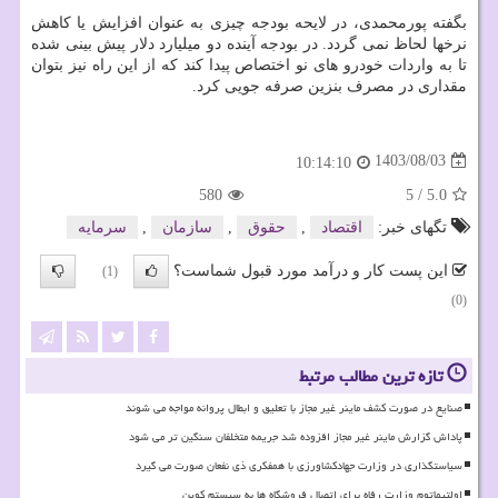
بگفته پورمحمدی، در لایحه بودجه چیزی به عنوان افزایش یا کاهش
نرخها لحاظ نمی گردد. در بودجه آینده دو میلیارد دلار پیش بینی شده
تا به واردات خودرو های نو اختصاص پیدا کند که از این راه نیز بتوان
مقداری در مصرف بنزین صرفه جویی کرد.
1403/08/03
10:14:10
580
5
/
5.0
تگهای خبر:
اقتصاد
,
حقوق
,
سازمان
,
سرمایه
این پست کار و درآمد مورد قبول شماست؟
(1)
(0)
تازه ترین مطالب مرتبط
صنایع در صورت کشف ماینر غیر مجاز با تعلیق و ابطال پروانه مواجه می شوند
پاداش گزارش ماینر غیر مجاز افزوده شد جریمه متخلفان سنگین تر می شود
سیاستگذاری در وزارت جهادکشاورزی با همفکری ذی نفعان صورت می گیرد
اولتیماتوم وزارت رفاه برای اتصال فروشگاه ها به سیستم کوپن