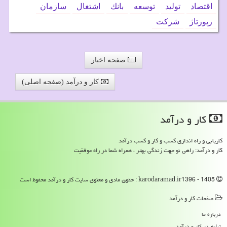
اقتصاد
تولید
توسعه
بانك
اشتغال
سازمان
رپورتاژ
شركت
صفحه اخبار
کار و درآمد (صفحه اصلی)
كار و درآمد
کاریابی و راه اندازی کسب و کار و کسب درآمد
کار و درآمد: راهی نو جهت زندگی بهتر ، همراه شما در راه موفقیت
karodaramad.ir1396 - 1405 : حقوق مادی و معنوی سایت كار و درآمد محفوظ است
صفحات كار و درآمد
درباره ما
تبلیغ در كار و درآمد