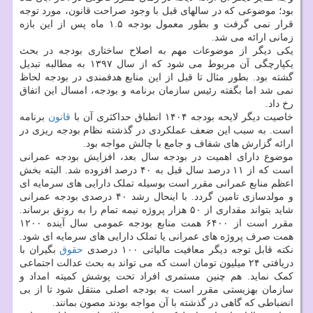
بود؛ موضوعی که در سالهای قبل با وجود صراحت قانون، مورد توجه
قرار نمی گرفت و بطور معمول بودجه ۱.۵ ماه پس از این بازه
زمانی ارائه می شد.
یکی دیگر از موضوعات مهم به اصلاح ساختاری بودجه در بحث
یکپارچگی آن مربوط می شود که از سال ۱۳۹۷ به مطالبه تبدیل
گشته بود. بطور مثال تا قبل از این منابع هدفمندی در بودجه لحاظ
نمی شد اما بگفته رئیس سازمان برنامه و بودجه، امسال این اتفاق
رخ داد.
خاصیت دیگر لایحه بودجه ۱۴۰۴ انطباق حداکثری آن با
قانون
برنامه
است. به سبب این ضعف عملکردی در گذشته نظام بودجه ریزی در
ارائه گزارش های شفاف و جامع با چالش مواجه بود.
موضوع دارای اهمیت در بودجه سال بعد، افزایش بودجه عمرانی
است که از ۱۱ درصد سال قبل به ۴۰ درصد افزوده شد. البته بخش
اعظم منابع عمرانی مقرر است بوسیله تملک دارایی های سرمایه ای
و مولدسازی تامین گردد. با اینحال رشد ۴۰ درصدی بودجه عمرانی
شاید بتواند مقداری از ۵۰ هزار پروژه نیمه تمام را به رونق برساند.
مقرر است از ۶۴۰۰ همت منابع بودجه عمومی سال آینده ۱۲۰۰
همت صرف پروژه های عمرانی یا تملک دارایی های سرمایه ای شود.
نکته قابل توجه دیگر معافیت مالیاتی ۱۰۰ درصدی
حقوق
بگیران با
دریافتی ۲۴ میلیون تومان است که می تواند به بحث عدالت اجتماعی
کمک نماید. هم چنین مستمری افراد تحت پوشش کمیته امداد و
سازمان بهزیستی مقرر است به بودجه اصلی منتقل شود تا از بی
انضباطی که گاهی در گذشته با آن مواجه بودند مصون بمانند.