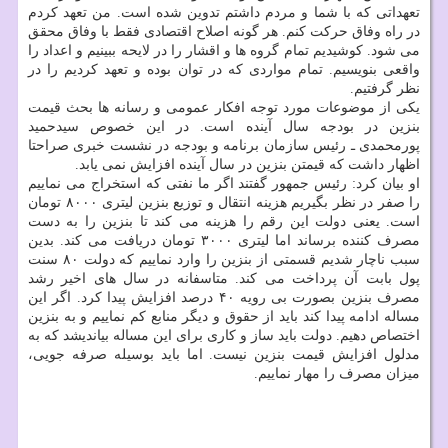
تعهداتی که با شما و مردم داشتم تدوین شده است. من تعهد کردم
در راه وفاق حرکت کنم. هر گونه اصلاح اقتصادی فقط با وفاق محقق
می شود. کوشیدیم تمام گروه ها و اقشار را در لایحه ببینیم و اعداد را
واقعی بنویسیم. تمام مواردی که در توان بوده و تعهد کردیم را در
نظر گرفتیم.
یکی از موضوعات مورد توجه افکار عمومی و رسانه ها بحث قیمت
بنزین در بودجه سال آینده است. در این خصوص سیدحمید
پورمحمدی ـ رئیس سازمان برنامه و بودجه در نشست خبری صراحتا
اظهار داشت که قیمتن بنزین در سال آینده افزایش نمی یابد.
او بیان کرد: رئیس جمهور گفتند اگر ما نفتی که استخراج می نماییم
را صفر در نظر بگیریم هزینه انتقال و توزیع بنزین لیتری ۸۰۰۰ تومان
است. یعنی دولت این رقم را هزینه می کند تا بنزین را به دست
مصرف کننده برساند اما لیتری ۳۰۰۰ تومان دریافت می کند. بدین
سبب ناچار شدیم قسمتی از بنزین را وارد نماییم که دولت ۸۰ سنت
پول بابت آن پرداخت می کند. متاسفانه در سال های اخیر رشد
مصرف بنزین بصورت بی رویه ۴۰ درصد افزایش پیدا کرد. اگر این
مساله ادامه پیدا کند باید از حقوق و دیگر منابع کم نماییم و به بنزین
اختصاص دهیم. دولت باید ساز و کاری برای این مساله بیاندیشد که به
مدلول افزایش قیمت بنزین نیست. اما باید بوسیله صرفه جویی،
میزان مصرف را مهار نماییم.