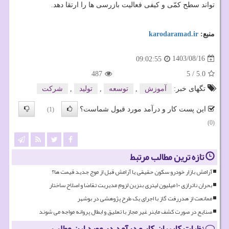
تواند سطح کمّی و کیفی فعالیت بازرسی ها را ارتقا دهد.
منبع:
karodaramad.ir
1403/08/16
09:02:55
487
5
/
5.0
تگهای خبر:
آموزش
,
توسعه
,
تولید
,
شركت
این پست کار و درآمد مورد قبول شماست؟
(1)
(0)
تازه ترین مطالب مرتبط
آرامش بازار خودرو سکون حقیقی یا آرامش قبل از موج جدید قیمت ها؟
بحران ناترازی ۱۰ میلیون لیتری بنزین لزوم مدیریت تقاضا و اصلاح ساختار
ممانعت از هدررفت گاز با اجرای یک طرح پژوهشی در بوشهر
صنایع در صورت کشف ماینر غیر مجاز با تعلیق و ابطال پروانه مواجه می شوند
نظرات کاربران کار و درآمد در مورد این مطلب