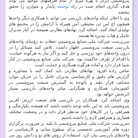
پتروشیمی ایران با بهره گیری از تمام ظرفیتهای موجود می تواند
هدف گذاری انجام شده در راه
توسعه
پایدار و متوازن را تحقق
ببخشد.
وی با اعلان اینکه واحدهای بازرسی می توانند با همکاری دیگر واحدها
همچون اچ اس ئی محیطی امن همراه با آرامش را در مجتمع های
تولیدی ایجاد کنند، اضافه کرد: نهادهای نظارتی همیشه در کنار مدیران
عامل و هیات مدیره ها هستند.
سرپرست شرکت ملی صنایع پتروشیمی خطاب به رؤسای واحدهای
بازرسی صنعت پتروشیمی اظهار داشت: تلاش کنید مسائل را در
درون واحدهای خود بررسی و حل کنید و اگر نیاز به هرگونه حمایت،
یا اقدام از طرف حاکمیت بود، شرکت ملی صنایع پتروشیمی در کنار
شما قرار دارد و آماده هرگونه همکاری و حمایت است.
عباس زاده افزود: نهادهای نظارتی باید کمک کنند با مشاوره و
گزارش های دقیق و کارشناسی مدیران عامل را در جریان موارد
مختلف قرار دهند و باتوجه به گسترش صنعت پتروشیمی در
کشورمان، همکاری و همگرایی میان واحدهای بازرسی بسیار
اثربخش خواهد بود.
وی اضافه کرد: همکاران در بازرسی های صنعت ارزش آفرین
پتروشیمی باید به این نکته توجه داشته باشند که همیشه یکپارچگی و
همراهی را در کارهای خود مدنظر قرار داده و در وضعیت مختلف
همیاری و همراهی لازم را داشته باشیم.
سرپرست شرکت ملی صنایع پتروشیمی با تکیه بر ضرورت برگزاری
دوره های آموزشی تخصصی برای سطوح میانی و کارشناسی در
واحدهای بازرسی بیان کرد: استفاده از روش های نو و دانش روز می