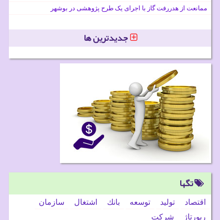
ممانعت از هدررفت گاز با اجرای یک طرح پژوهشی در بوشهر
جدیدترین ها
تگها
اقتصاد
تولید
توسعه
بانك
اشتغال
سازمان
رپورتاژ
شركت