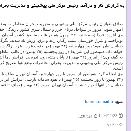
به گزارش کار و درآمد، رئیس مرکز ملی پیشبینی و مدیریت بحران مخاطرات وضع هوا از فردا (سه شنبه، ۲۳ به
صادق ضیائیان رئیس مرکز ملی پیشبینی و مدیریت بحران مخاطرات وض
اظهار نمود: امروز در سواحل دریای خزر و شمال شرق کشور بارندگی خفی
وی افزود: فردا (سه شنبه، ۲۳ بهمن) هم در غا
بویراحمد و شرق خوزستان سبب رگبار، رعد و برق، وزش باد شدید، تگرگ 
ضیائیان بیان نمود: روز چهارشنبه (۲۴ به
خواهد داد، همینطور این شرایط در روز پنجشنبه (۲۵ بهمن) در غالب مناطق کشور به جز جنوب شرق ادامه می یابد.
به گفته وی؛ از امروز (۲۲ بهمن) تا پایان هفته روند تدریجی افزایش دما انتظار می رود.
رئیس مرکز ملی پیشبینی و مدیریت بحران مخاطرات وضع هوا تصریح کرد:
است.
وی اضافه کرد: همینطور از امروز تا روز چهارشنبه آسمان تهران صاف تا 
(۲۴ بهمن) تا روز پنجشنبه (۲۵ بهمن) با نفوذ سامانه بارشی افزایش ابر در پاره ای نقاط بخصوص بخش های شمالی و ارتفاعات استان تهران همراه با بارندگی باران و برف و وزش باد دور از انتظار نیست.
ضیائیان در انتها اظهار داشت: آسمان تهران امروز (۲۲ بهمن ) صاف تا قسمتی ابری در بعضی ساعت ها وزش باد و افزایش ابر، به تدریج غبار رفیق با حداقل دمای ۳- و حداکثر دمای ۴ درجه سانتیگراد پیشبینی می شود.
منبع:
karodaramad.ir
1403/11/22
12:07:24
5
/
5.0