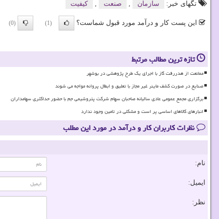
تگهای خبر:
سازمان
,
صنعت
,
كیفیت
این پست کار و درآمد مورد قبول شماست؟
(0)
(1)
تازه ترین مطالب مرتبط
ممانعت از هدررفت گاز با اجرای یک طرح پژوهشی در بوشهر
صنایع در صورت کشف ماینر غیر مجاز با تعلیق و ابطال پروانه مواجه می شوند
برگزاری مجمع عمومی عادی سالیانه صاحبان سهام شرکت پتروشیمی جم با حضور حداکثری سهامداران
انبارهای کالاهای اساسی پر است و مشکلی در تامین وجود ندارد
نظرات کاربران کار و درآمد در مورد این مطلب
نام:
ایمیل:
نظر: