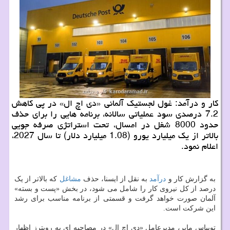
کار و درآمد: غول لجستیک آلمانی «دی اچ ال» در پی کاهش
7.2 درصدی سود عملیاتی سالانه، برنامه هایی را برای حذف
حدود 8000 شغل در امسال، تحت استراتژی صرفه جویی
بالاتر از یک میلیارد یورو (1.08 میلیارد دلار) تا سال 2027،
اعلام نمود.
به گزارش کار و
درآمد
به نقل از ایسنا، حذف
مشاغل
که بالاتر از یک
درصد از کل نیروی کار را شامل می شود، در بخش «پست و بسته»
آلمان صورت خواهد گرفت و قسمتی از برنامه مناسب برای رشد
این شرکت است.
توبیاس مایر، مدیرعامل «دی اچ ال» در مصاحبه ای به رویترز اظهار