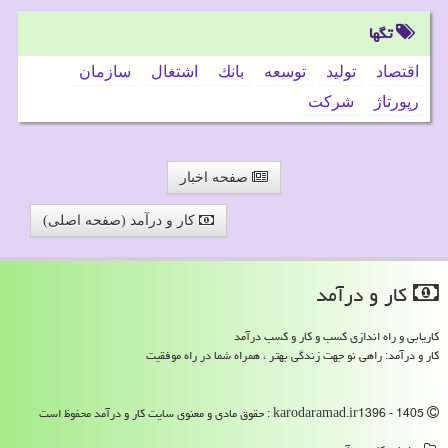
تگها
اقتصاد
تولید
توسعه
بانك
اشتغال
سازمان
رپورتاژ
شركت
صفحه اخبار
کار و درآمد (صفحه اصلی)
كار و درآمد
کاریابی و راه اندازی کسب و کار و کسب درآمد
کار و درآمد: راهی نو جهت زندگی بهتر ، همراه شما در راه موفقیت
karodaramad.ir1396 - 1405 : حقوق مادی و معنوی سایت كار و درآمد محفوظ است