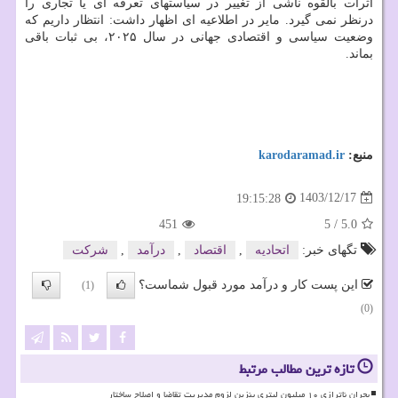
اثرات بالقوه ناشی از تغییر در سیاستهای تعرفه ای یا تجاری را
درنظر نمی گیرد. مایر در اطلاعیه ای اظهار داشت: انتظار داریم که
وضعیت سیاسی و اقتصادی جهانی در سال ۲۰۲۵، بی ثبات باقی
بماند.
منبع:
karodaramad.ir
1403/12/17
19:15:28
451
5
/
5.0
تگهای خبر:
اتحادیه
,
اقتصاد
,
درآمد
,
شركت
این پست کار و درآمد مورد قبول شماست؟
(1)
(0)
تازه ترین مطالب مرتبط
بحران ناترازی ۱۰ میلیون لیتری بنزین لزوم مدیریت تقاضا و اصلاح ساختار