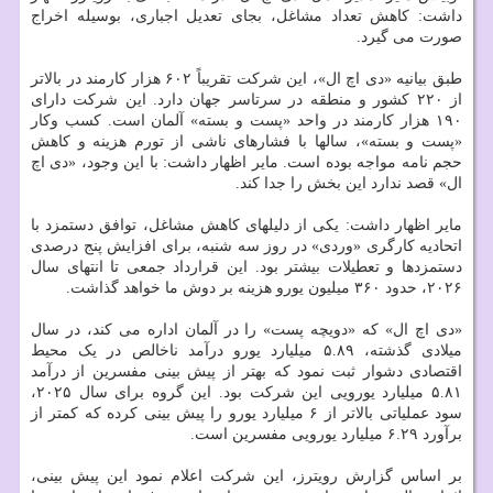
داشت: کاهش تعداد مشاغل، بجای تعدیل اجباری، بوسیله اخراج
صورت می گیرد.
طبق بیانیه «دی اچ ال»، این شرکت تقریباً ۶۰۲ هزار کارمند در بالاتر
از ۲۲۰ کشور و منطقه در سرتاسر جهان دارد. این شرکت دارای
۱۹۰ هزار کارمند در واحد «پست و بسته» آلمان است. کسب وکار
«پست و بسته»، سالها با فشارهای ناشی از تورم هزینه و کاهش
حجم نامه مواجه بوده است. مایر اظهار داشت: با این وجود، «دی اچ
ال» قصد ندارد این بخش را جدا کند.
مایر اظهار داشت: یکی از دلیلهای کاهش مشاغل، توافق دستمزد با
اتحادیه کارگری «وردی» در روز سه شنبه، برای افزایش پنج درصدی
دستمزدها و تعطیلات بیشتر بود. این قرارداد جمعی تا انتهای سال
۲۰۲۶، حدود ۳۶۰ میلیون یورو هزینه بر دوش ما خواهد گذاشت.
«دی اچ ال» که «دویچه پست» را در آلمان اداره می کند، در سال
میلادی گذشته، ۵.۸۹ میلیارد یورو درآمد ناخالص در یک محیط
اقتصادی دشوار ثبت نمود که بهتر از پیش بینی مفسرین از درآمد
۵.۸۱ میلیارد یورویی این شرکت بود. این گروه برای سال ۲۰۲۵،
سود عملیاتی بالاتر از ۶ میلیارد یورو را پیش بینی کرده که کمتر از
برآورد ۶.۲۹ میلیارد یورویی مفسرین است.
بر اساس گزارش رویترز، این شرکت اعلام نمود این پیش بینی،