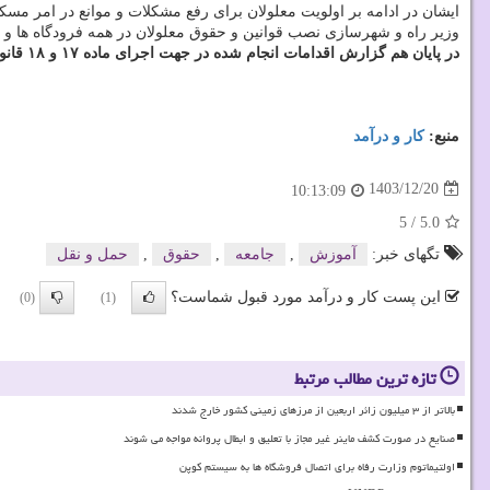
ایشان در ادامه بر اولویت معلولان برای رفع مشکلات و موانع در امر مس
وزیر راه و شهرسازی نصب قوانین و حقوق معلولان در همه فرودگاه ها و پ
در پایان هم گزارش اقدامات انجام شده در جهت اجرای ماده ۱۷ و ۱۸ قانون پشتیبانی از حقوق معلولان توسط حامد مانی فر مدیر کل دفتر مقررات ملی و کنترل ساختمان وزارت راه و شهرسازی عرضه شد.
منبع:
كار و درآمد
1403/12/20
10:13:09
5
/
5.0
تگهای خبر:
آموزش
,
جامعه
,
حقوق
,
حمل و نقل
این پست کار و درآمد مورد قبول شماست؟
(0)
(1)
تازه ترین مطالب مرتبط
بالاتر از ۳ میلیون زائر اربعین از مرزهای زمینی کشور خارج شدند
صنایع در صورت کشف ماینر غیر مجاز با تعلیق و ابطال پروانه مواجه می شوند
اولتیماتوم وزارت رفاه برای اتصال فروشگاه ها به سیستم کوپن