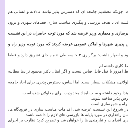
چونکه معتقدیم جامعه ای که دسترس پذیر نباشد عادلانه و انسانی هم
ت: جلسه ای با هدف بررسی و پیگیری مناسب سازی فضاهای شهری و برون
 شهرسازی و معماری وزیر عرضه شد که مورد توجه حاضران در این نشست
 پذیری شهرها و اماکن عمومی عرضه کردند که مورد توجه وزیر راه و
در این نشست از رئیس سازمان بهزیستی کشور بابت برگزاری ۳ جلسه طی ۵ ماه گذشته تشکر و تقدیر نمود و اظهار داشت: برگزاری ۳ جلسه طی ۵ ماه جای تشویق دارد و قطعا
ط کاری داشته ام.
روز با قبل قابل قیاس نیست و اگر امثال دکتر محمود نژادها مطالبه
طولانی، مشکلات بسیار است. اما اساس، دسترس پذیری برای آحاد جامعه
 ابتدا وجود داشته و سبب ایجاد محدودیت برای معلولان شده است.
رس پذیر ساخته شوند.
ت راه و شهرسازی است.
 که در شروع این نشست عرضه شد، اقدامات مناسب سازی در فرودگاه ها،
راهداری در مورد پایانه ها بازرسی های لازم را داشته باشند.
البه گران ذی صلاح در این کارگروه با هدف پیگیری اقدامات و نیازمندی ها را خواهان شد و تصریح کرد: نظارت بر اجرای