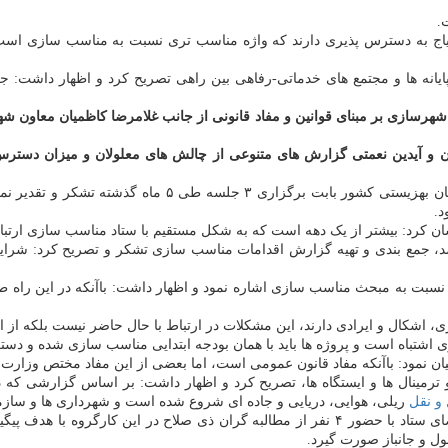
اج به دسترس پذیری دارند که واژه مناسب تری نسبت به مناسب سازی است. 
 پایانه ها و مجتمع های خدماتی-رفاهی بین راهی تصریح کرد و اظهار داش
شهرسازی بر مبنای قوانین و مفاد قانونی از جانب غلامرضا کاظمیان معاون
 و آیدین نعمتی گزارش های متنوعی از چالش های معلولان و میزان دسترس
د.
ان کرد: بیشتر از یک دهه است که به شکل مستقیم با ستاد مناسب سازی ارتبا
 جمع بندی و تهیه گزارش اقدامات مناسب سازی تشکر و تصریح کرد: شرایط ام
 نسبت به مبحث مناسب سازی اشاره نمود و اظهار داشت: باآنکه در این راه 
اری، اشکال و ایرادی دارند، این مشکلات در ارتباط با حال حاضر نیست بلکه از
اشتباه است و پروژه ها باید با همان بودجه ابتدایی مناسب سازی شده و دست
بیان نمود: باآنکه مفاد قانون عمومی است، اما بعضی از این مفاد مختص وزار
ا و ترمینال ها و ایستگاه ها، تصریح کرد و اظهار داشت: بر اساس گزارشی
و نقل
ریلی، هوایی، دریایی و جاده ای شروع شده است و شهرداری ها و سازمان 
صادق تشکیل کارگروه مشترک میان وزارت راه و شهرسازی و سایر اعضای ستاد با حضور ۴ نفر از مط
 و جانباز صورت گیرد.