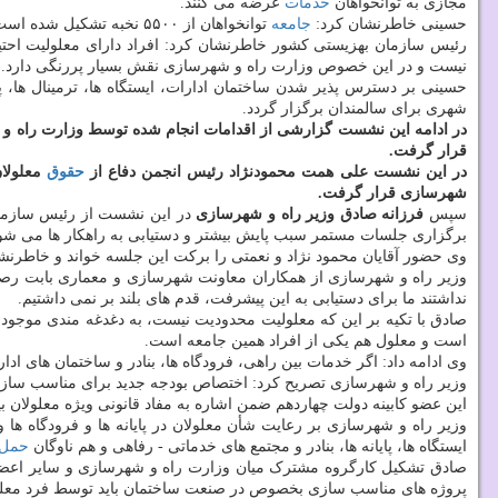
مجازی به توانخواهان
خدمات
عرضه می کنند.
حسینی خاطرنشان کرد:
جامعه
توانخواهان از ۵۵۰۰ نخبه تشکیل شده است.
رئیس سازمان بهزیستی کشور خاطرنشان کرد: افراد دارای معلولیت احتی
نیست و در این خصوص وزارت راه و شهرسازی نقش بسیار پررنگی دارد.
حسینی بر دسترس پذیر شدن ساختمان ادارات، ایستگاه ها، ترمینال ها،
شهری برای سالمندان برگزار گردد.
در ادامه این نشست گزارشی از اقدامات انجام شده توسط وزارت راه و 
قرار گرفت.
در این نشست علی همت محمودنژاد رئیس انجمن دفاع از
حقوق
معلولان
شهرسازی قرار گرفت.
سپس
فرزانه صادق وزیر راه و شهرسازی
برگزاری جلسات مستمر سبب پایش بیشتر و دستیابی به راهکار ها می شو
وی حضور آقایان محمود نژاد و نعمتی را برکت این جلسه خواند و خاطرنش
وزیر راه و شهرسازی از همکاران معاونت شهرسازی و معماری بابت رصد،
نداشتند ما برای دستیابی به این پیشرفت، قدم های بلند بر نمی داشتیم.
صادق با تکیه بر این که معلولیت محدودیت نیست، به دغدغه مندی موجود
است و معلول هم یکی از افراد همین جامعه است.
وی ادامه داد: اگر خدمات بین راهی، فرودگاه ها، بنادر و ساختمان های اد
وزیر راه و شهرسازی تصریح کرد: اختصاص بودجه جدید برای مناسب سازی 
این عضو کابینه دولت چهاردهم ضمن اشاره به مفاد قانونی ویژه معلولان 
وزیر راه و شهرسازی بر رعایت شأن معلولان در پایانه ها و فرودگاه ه
ایستگاه ها، پایانه ها، بنادر و مجتمع های خدماتی - رفاهی و هم ناوگان
حمل 
پروژه های مناسب سازی بخصوص در صنعت ساختمان باید توسط فرد معلول