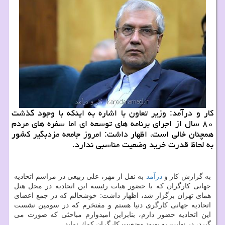
كار و درآمد: وزیر تعاون با اشاره به اینكه با وجود گذشت
۸۰ سال از اجرای برنامه های توسعه ای اما سفره های مردم
همچنان خالی است، اظهار داشت: امروز جامعه مزدبگیر كشور
به لحاظ قدرت خرید وضعیت مناسبی ندارد.
به گزارش كار و
درآمد
به نقل از مهر، علی ربیعی در مراسم اتحادیه
جهانی كارگران كه با حضور هیات رئیسه این اتحادیه در محل هتل
همای تهران برگزار شد، اظهار داشت: خوشحالم كه در جمع اعضای
اتحادیه جهانی كارگری دنیا هستم و مفتخرم كه در سومین نشست
این اتحادیه حضور دارم، بنابراین امیدوارم مباحثی كه صورت می
گیرد، در نهایت به بهبود وضعیت كارگران كمك نماید.