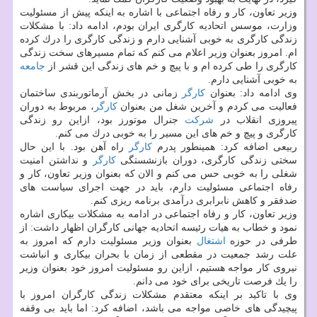
وزیر تعاون، كار و رفاه اجتماعی با اشاره به اینكه پیش از مسئولیت
وزارت، موسس اتحادیه كارگری ایران بودم، ادامه داد: با مشكلات
زندگی كارگری به خوبی آشنایی دارم و زندگی كارگری را درك كرده
ام. امروز بعنوان وزیر اعلام می كنم كه تمام مسیرهای سخت زندگی
كارگری را طی كرده ام و با پیچ و خم های زندگی این قشر از
جامعه
به خوبی آشنایی دارم.
وی ادامه داد: بعنوان
كارگر
زمانی در بخش آرماتوربندی ساختمان
فعالیت می كردم و آخرین شغل من بعنوان
كارگر
، مربوط به دوران
پیروزی انقلاب در
شركت
جنرال موتورز بود، ازاین رو زندگی
كارگری و پیچ و خم های این مسیر را به خوبی درك می كنم.
ربیعی اضافه كرد: همینطور پدرم
كارگر
راه آهن بود. با این حال
سختی زندگی كارگری، دوران بازنشستگی
كارگر
و نداشتن امنیت
شغلی را به خوبی حس می كنم و الان كه بعنوان وزیر تعاون، كار و
رفاه اجتماعی مسئولیت دارم، باید در جهت اجرای سیاست های
ضدفقر و كاهش نابرابری درآمدی برنامه ریزی كنم.
وزیر تعاون، كار و رفاه اجتماعی در ادامه به مشكلات بیكاری اشاره
نمود و خطاب به هیات رئیسه اتحادیه جهانی كارگران اظهار داشت: از
طرفی در حوزه
اشتغال
بعنوان وزیر مسئولیت دارم كه امروز به
علت رشد جمعیت در مقطعی از زمان با بحران بیكاری و انباشت
نیروی كار مواجه هستیم، ازاین رو مسئولیت امروز خود بعنوان وزیر
را یك فرصت تاریخی برای خود می دانم.
وی با تاكید بر اینكه معتقدم مشكلات زندگی كارگران امروز با
پیچیدگی های خاصی مواجه می باشد، اضافه كرد: اما باید بی وقفه