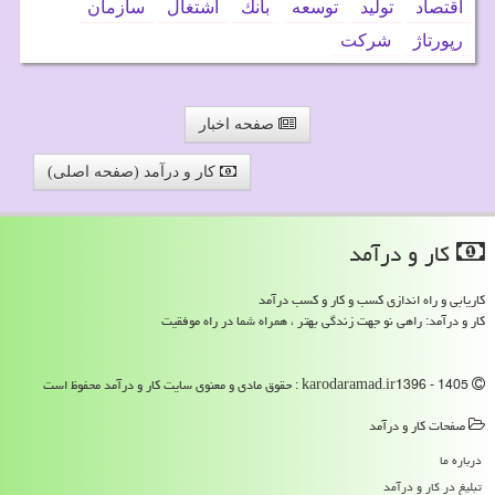
اقتصاد
تولید
توسعه
بانك
اشتغال
سازمان
رپورتاژ
شركت
صفحه اخبار
کار و درآمد (صفحه اصلی)
كار و درآمد
کاریابی و راه اندازی کسب و کار و کسب درآمد
کار و درآمد: راهی نو جهت زندگی بهتر ، همراه شما در راه موفقیت
karodaramad.ir1396 - 1405 : حقوق مادی و معنوی سایت كار و درآمد محفوظ است
صفحات كار و درآمد
درباره ما
تبلیغ در كار و درآمد