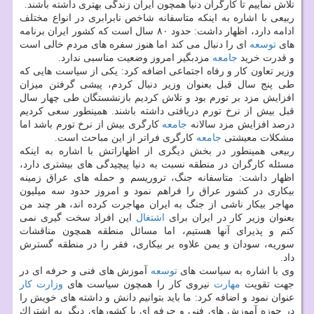
تلاش نماییم تا كارگران دنیا همچون ایران زندگی بهتری داشته باشند.
ربیعی با اشاره به اینكه متاسفانه شاخص نابرابری در انواع مختلف
ادامه دارد، اظهار داشت: حدود ۸۰ سال است كه كشور ایران برنامه
های
توسعه
ای را دنبال می كند اما هنوز سفره های مردم خالی است
و قدرت خرید
جامعه
مزدبگیر امروز وضعیت مناسبی ندارد.
وزیر تعاون كار و رفاه اجتماعی اضافه كرد: یكی از سیاست هایی كه
طی پنج سال قبل بعنوان وزیر دنبال كردم، پیشی گرفتن میزان
افزایش مزد بر تورم بود و تلاش كردیم بازنشستگان طی چهار سال
قبل بیش از نرخ تورم دریافتی داشته باشند. همینطور سعی كردیم
درصد افزایش مزد سالانه
جامعه
كارگری بیش از نرخ تورم باشد اما
مشكلات معیشتی
جامعه
كارگری فراتر از این مباحث است.
ربیعی همینطور در بخش دیگری از اظهاراتش با اشاره به اینكه
مسئله كارگران در منطقه نسبت به دنیا پیچیدگی های بیشتری دارد،
اظهار داشت: متاسفانه جنگ، تروریسم و حمله های عراق زمینه
بیكاری در كشور عراق را فراهم نمود و امروز حدود سه میلیون
مهاجر بیكار ناشی از جنگ به ایران مهاجرت كرده اند، هر چند من
بعنوان وزیر كار در ایران برای
اشتغال
این افراد سخت گیری نمی
كنم و پذیرای آنها هستیم، اما مسائل منطقه همچون مناقشات
سوریه، سودان و یمن علاوه بر بیكاری، فقر را در منطقه گسترش
داد.
وی با اشاره به سیاست های
توسعه
آموزش های فنی و حرفه ای در
جهت تقویت
مهارت
نیروی كار را همچون سیاست های
وزارت كار
عنوان نمود و اضافه كرد: ما باید بتوانیم دانش و داشته های خویش را
در حوزه آموزش های فنی و حرفه ای با كشورهای دیگر به اشتراك