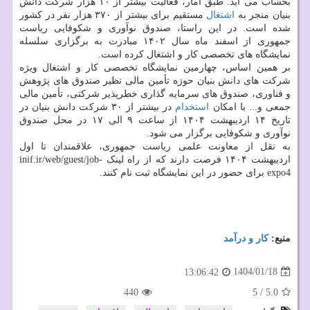
بحساب می آید. طبق آمار، فعالیت بیشتر از ۱۰ هزار شرکت دانش
بنیان منجر به
اشتغال
مستقیم برای بیشتر از ۳۷۰ هزار نفر در کشور
شده است. در این راستا، صندوق نوآوری و شکوفایی ریاست
جمهوری از اسفند ماه سال ۱۴۰۲ مبادرت به برگزاری سلسله
نمایشگاه های تخصصی کار و اشتغال کرده است.
بر همین اساس، چهارمین نمایشگاه تخصصی کار و اشتغال ویژه
شرکت‎ های دانش‎ بنیان حوزه تأمین مالی نظیر صندوق های پژوهش
و فناوری، صندوق های سرمایه گذاری خطرپذیر شرکتی، تأمین مالی
جمعی و... با امکان
استخدام
در بیشتر از ۳۰ شرکت دانش بنیان در
تاریخ ۱۴ اردیبهشت ۱۴۰۴ از ساعت ۹ الی ۱۷ در محل صندوق
نوآوری و شکوفایی برگزار می شود.
به نقل از معاونت علمی ریاست جمهوری، علاقمندان تا اول
اردیبهشت ۱۴۰۴ فرصت دارند که از راه لینک inif.ir/web/guest/job-
expo4 برای حضور در این نمایشگاه ثبت نام کنند.
منبع:
كار و درآمد
1404/01/18
13:06:42
440
5
/
5.0