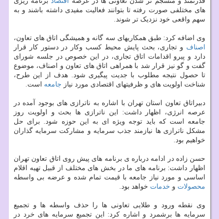
قدرتمند و منسجم تر شدن تعاونی ها در عرصه
اقتصاد
برنامه ریزی
های مختلفی صورت رفته تا بتوانند فعالیت مفیدی داشته باشند و به
سهم واقعی خود نزدیک تر شوند.
وی اضافه کرد: طبق همکاریهای سه گانه و همیشگی اتاق های تعاون،
اصناف
و تجاری، بحث پایش محیط کسب وکار در دستور کار قرار
دارد و پیرو اقدامات اتاق تجاری، در این خصوص در جلسه شورای
گفت و گو نیز قرار شد با همراهی اتاق های تعاون و اصناف، موضوع
تا حصول نتیجه مطلوب با جدیت پیگیری شود. هدف از این طرح،
شناخت اولویت های و ظرفیتهای اقتصادی مورد نیاز
جامعه
است.
دبیراتاق تعاون استان تهران با اشاره به ناترازی های بوجود آمده در
عرصه انرژی، اظهار داشت: این ناترازی ها بحث و اولویت روز
جامعه است که باید توجه ویژه ای به این حوزه شود. برای حل
مشکل ناترازی ها نیازمند جذب سرمایه و مشارکت سرمایه گذاران
خواهیم بود.
حسن زاده در ادامه درباره ی برنامه های پیش روی اتاق تعاون تهران
اظهار داشت: برنامه های ما در بخش های مختلف از قبیل تهیه اقلام
اساسی و مورد نیاز جامعه با قیمت تمام شده و عرضه بی واسطه
محصولات
و
خدمات
خواهد بود.
وی نقطه ورود و طلایی تعاونی ها را حذف واسطه ها و تجمیع
سرمایه ها برشمرد و اشاره کرد: این تجمیع سرمایه های خرد در