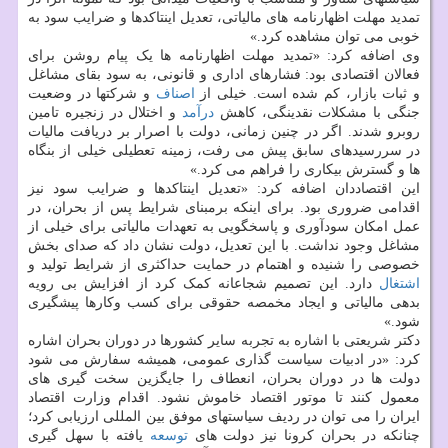
تمدید مهلت اظهارنامه های مالیاتی، تعدیل اینتاکدها و ضرایب سود به
خوبی می توان مشاهده کرد.»
وی اضافه کرد: «تمدید مهلت اظهارنامه ها یک پیام روشن برای
فعالان اقتصادی بود: فشارهای اداری و قانونی، به سود بقای مشاغل
و ثبات بازار، کم شده است. خیلی از
اصناف
و شرکتها در وضعیت
جنگی با مشکلات نقدینگی، کاهش
درآمد
و اختلال در زنجیره تامین
روبرو شدند. اگر در چنین زمانی، دولت با اصرار بر دریافت مالیات
در سررسیدهای سابق پیش می رفت، زمینه تعطیلی خیلی از بنگاه
ها و گسترش بیکاری را فراهم می کرد.»
این اقتصاددان اضافه کرد: «تعدیل اینتاکدها و ضرایب سود نیز
اقدامی ضروری بود. برای اینکه برمبنای شرایط پس از بحران، در
عمل امکان سودآوری و پاسخگویی به تعهدات مالیاتی برای خیلی از
مشاغل وجود نداشت. با این تعدیل، دولت نشان داد که صدای بخش
خصوصی را شنیده و اهتمام در حمایت حداکثری از شرایط تولید و
اشتغال
دارد. این تصمیم شجاعانه کمک کرد از افزایش بی رویه
بدهی مالیاتی و ایجاد مخمصه حقوقی برای کسب وکارها پیشگیری
شود.»
دکتر شریعتی با اشاره به تجربه سایر کشورها در دوران بحران اشاره
کرد: «در ادبیات سیاست گذاری عمومی، همیشه سفارش می شود
دولت ها در دوران بحران، انعطاف را جایگزین سخت گیری های
معمول کنند تا موتور اقتصاد خاموش نشود. اقدام وزارت اقتصاد
ایران را می توان در ردیف سیاستهای موفق بین المللی ارزیابی کرد؛
چنانکه در بحران کرونا نیز دولت های
توسعه
یافته با سهل گیری