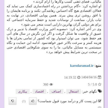
مالیاتی، فضای ذهنی کسب وکارها را آرام کردند.»
او اشاره کرد: «گام برداشتن در راه اعتمادسازی کمک می نماید که
فعالان اقتصادی هیچ گاه احساس رهاشدگی نکنند و برنامه هایشان را
با افق روشن تری پیش ببرند. همین پویایی اقتصادی، در نهایت به
ثبات بازار، ممانعت از نوسانات شدید و حفظ سرمایه اجتماعی که
برای هر دولتی گران بهاترین دارایی است منجر می شود.»
وی در آخر اشاره کرد: «مصوبه اخیر وزارت اقتصاد با تدبیر و درک
عمیق از واقعیت ها شکل گرفت و اگر این نگرش در سال های آتی
هم حفظ شود، می توان امیدوار بود که کشور از تمامی بحران ها با
هزینه کمتر و سرعت بالاتر عبور خواهدنمود. ادامه این حمایت و نگاه
سیستمی به مسایل مالیاتی، ما را به سوی شکوفایی اقتصادی حتی
در سخت ترین شرایط پیش خواهد برد.»
منبع:
karodaramad.ir
1404/04/16
14:19:32
360
5
/
5.0
تگهای خبر:
اشتغال
,
اصناف
,
اقتصاد
,
بیكاری
این پست کار و درآمد مورد قبول شماست؟
(1)
(0)