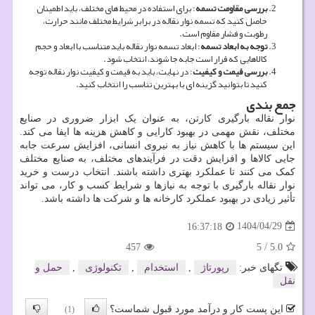
بررسی مقاومت تسمه
: برای استفاده در محیط‌ های مختلف، باید اطمینان
حاصل کنید که تسمه نوار نقاله در برابر شرایط مختلف مانند حرارت،
رطوبت و فشار مقاوم است.
توجه به ابعاد تسمه
: ابعاد تسمه نوار نقاله باید متناسب با ابعاد و حجم
کالاهایی که قرار است جابه جا شوند، انتخاب شود.
بررسی قیمت و کیفیت
: در نهایت، باید به قیمت و کیفیت نوار نقاله توجه
کنید تا بتوانید گزینه ‌ای با بهترین تناسب را انتخاب کنید.
جمع بندی
نوار نقاله بارگیری کارتن، به عنوان یک ابزار ضروری در صنایع
مختلف، نقش مهمی در بهبود کارایی و کاهش هزینه‌ ها ایفا می‌ کند.
این سیستم‌ ها با کاهش نیاز به نیروی انسانی، افزایش سرعت جابه
جایی کالاها و افزایش دقت در فرآیندهای مختلف، به صنایع مختلف
کمک می‌ کنند تا عملکرد بهتری داشته باشند. انتخاب درست و خرید
نوار نقاله بارگیری با توجه به نیازها و شرایط کسب و کار، می ‌تواند
تأثیر زیادی در بهبود عملکرد کارخانه‌ ها و شرکت‌ ها داشته باشد.
1404/04/29
16:37:18
457
5
/
5.0
تگهای خبر:
رپورتاژ
,
استخدام
,
تكنولوژی
,
حمل و
نقل
این پست کار و درآمد مورد قبول شماست؟
(1)