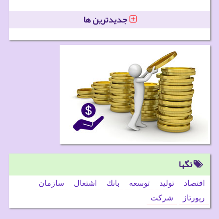
جدیدترین ها
تگها
اقتصاد
تولید
توسعه
بانك
اشتغال
سازمان
رپورتاژ
شركت