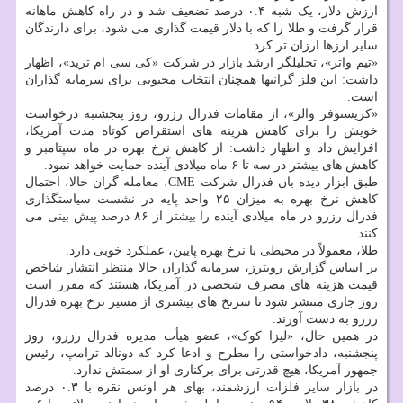
ارزش دلار، یک شبه ۰.۴ درصد تضعیف شد و در راه کاهش ماهانه
قرار گرفت و طلا را که با دلار قیمت گذاری می شود، برای دارندگان
سایر ارزها ارزان تر کرد.
«تیم واتر»، تحلیلگر ارشد بازار در شرکت «کی سی ام ترید»، اظهار
داشت: این فلز گرانبها همچنان انتخاب محبوبی برای سرمایه گذاران
است.
«کریستوفر والر»، از مقامات فدرال رزرو، روز پنجشنبه درخواست
خویش را برای کاهش هزینه های استقراض کوتاه مدت آمریکا،
افزایش داد و اظهار داشت: از کاهش نرخ بهره در ماه سپتامبر و
کاهش های بیشتر در سه تا ۶ ماه میلادی آینده حمایت خواهد نمود.
طبق ابزار دیده بان فدرال شرکت CME، معامله گران حالا، احتمال
کاهش نرخ بهره به میزان ۲۵ واحد پایه در نشست سیاستگذاری
فدرال رزرو در ماه میلادی آینده را بیشتر از ۸۶ درصد پیش بینی می
کنند.
طلا، معمولاً در محیطی با نرخ بهره پایین، عملکرد خوبی دارد.
بر اساس گزارش رویترز، سرمایه گذاران حالا منتظر انتشار شاخص
قیمت هزینه های مصرف شخصی در آمریکا، هستند که مقرر است
روز جاری منتشر شود تا سرنخ های بیشتری از مسیر نرخ بهره فدرال
رزرو به دست آورند.
در همین حال، «لیزا کوک»، عضو هیأت مدیره فدرال رزرو، روز
پنجشنبه، دادخواستی را مطرح و ادعا کرد که دونالد ترامپ، رئیس
جمهور آمریکا، هیچ قدرتی برای برکناری او از سمتش ندارد.
در بازار سایر فلزات ارزشمند، بهای هر اونس نقره با ۰.۳ درصد