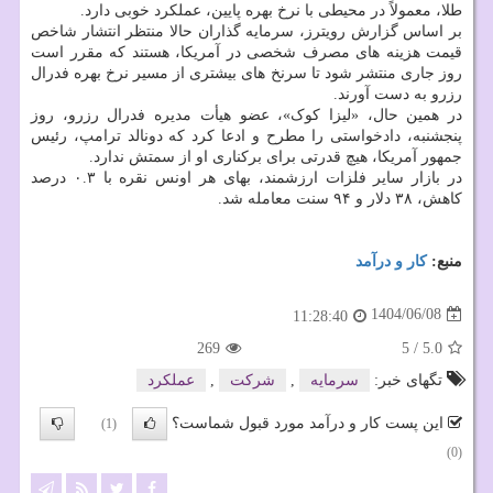
طلا، معمولاً در محیطی با نرخ بهره پایین، عملکرد خوبی دارد.
بر اساس گزارش رویترز، سرمایه گذاران حالا منتظر انتشار شاخص
قیمت هزینه های مصرف شخصی در آمریکا، هستند که مقرر است
روز جاری منتشر شود تا سرنخ های بیشتری از مسیر نرخ بهره فدرال
رزرو به دست آورند.
در همین حال، «لیزا کوک»، عضو هیأت مدیره فدرال رزرو، روز
پنجشنبه، دادخواستی را مطرح و ادعا کرد که دونالد ترامپ، رئیس
جمهور آمریکا، هیچ قدرتی برای برکناری او از سمتش ندارد.
در بازار سایر فلزات ارزشمند، بهای هر اونس نقره با ۰.۳ درصد
کاهش، ۳۸ دلار و ۹۴ سنت معامله شد.
منبع:
كار و درآمد
1404/06/08
11:28:40
269
5
/
5.0
تگهای خبر:
سرمایه
,
شركت
,
عملكرد
این پست کار و درآمد مورد قبول شماست؟
(1)
(0)