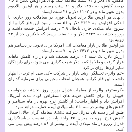
کاهش، ۳۸ دلار و ۹۴ سنت معامله شد. بهای هر اونس پلاتین با ۰.۶
درصد کاهش، به ۱۳۵۱ دلار و ۲۱ سنت رسید و هر اونس پالادیوم
بدون تغییر ماند و در ۱۱۰۲ دلار و ۲۱ سنت ایستاد.
، بهای هر اونس طلا برای تحویل فوری در معاملات روز جاری، با
اندکی افزایش، به ۳۴۱۲ دلار و ۵۶ سنت رسید. این فلز گرانبها از
شروع ماه میلادی جاری تابحال ۳.۹ درصد افزایش قیمت داشته و
روز پنجشنبه به ۳۴۲۳ دلار و ۱۶ سنت رسید که بالاترین حد از ۲۳
ژوئیه بود.
هر اونس طلا در بازار معاملات آتی آمریکا برای تحویل در دسامبر هم
بدون تغییر ماند و در ۳۴۷۳ دلار و ۷۰ سنت ایستاد.
ارزش دلار، یک شبه ۰.۴ درصد تضعیف شد و در راه کاهش ماهانه
قرار گرفت و طلا را که با دلار قیمت گذاری می شود، برای دارندگان
سایر ارزها ارزان تر کرد.
«تیم واتر»، تحلیلگر ارشد بازار در شرکت «کی سی ام ترید»، اظهار
داشت: این فلز گرانبها همچنان انتخاب محبوبی برای سرمایه گذاران
است.
«کریستوفر والر»، از مقامات فدرال رزرو، روز پنجشنبه درخواست
خویش را برای کاهش هزینه های استقراض کوتاه مدت آمریکا،
افزایش داد و اظهار داشت: از کاهش نرخ بهره در ماه سپتامبر و
کاهش های بیشتر در سه تا ۶ ماه میلادی آینده حمایت خواهد نمود.
طبق ابزار دیده بان فدرال شرکت CME، معامله گران حالا، احتمال
کاهش نرخ بهره به میزان ۲۵ واحد پایه در نشست سیاستگذاری
فدرال رزرو در ماه میلادی آینده را بیشتر از ۸۶ درصد پیش بینی می
کنند.