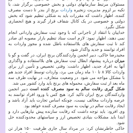
مسئولان مرتبط سازمانهای دولتی و بخش خصوصی برگزار شد، با
تکیه بر لزوم مدیریت زنجیره
واردات
برنج از بندر تا دست مصرف
کننده، اظهار داشت که مقررات باید به شکلی تنظیم شود که بخش
دولتی و خصوصی در یک کانال شفاف قرار گیرند و هیچ انحصاری
شکل نگیرد.
خداییان با انتقاد از تاجرانی که با وجود ثبت سفارش وارداتی انجام
نمی دهند، اظهار نمود: لازم است ستاد تنظیم بازار مصوبه ای صادر
کند تا ثبت سفارش های بلااستفاده باطل شده و مجوز واردات به
افراد توانمند و جدید واگذار شود.
مجیدرضا خاکی، دبیر انجمن واردکنندگان برنج ایران، در گفت و گو با
میزان
درباره پیشنهاد ابطال ثبت سفارش های بلااستفاده و واگذاری
آنها به افراد جدید، اظهار داشت: وقتی تخصیص و تأمین ارز برای
واردات کالا ۸ تا ۱۰ ماه زمان می برد، واردات توسط افراد جدید هم
با مشکل مواجه می شود. در وضعیت متعارف، در نهایت ظرف سه
ماه بعد از ثبت سفارش، محموله های برنج باید وارد کشور می شد.
شکل گیری رقابت سالم به سود مصرف کننده است
دبیر انجمن
واردکنندگان برنج ایران تاکید کرد: هیچ کس با ورود افراد توانمند به
عرصه واردات مخالف نیست، چونکه اساس تجارت باید آزاد باشد و
ایجاد رقابت سالم در نهایت به سود مصرف کننده خواهد بود.
وی افزود: باید توجه داشت که رقابت سازنده پیش نیازهایی دارد و
ابتدا باید مشکلات بنیادی تخصیص ارز و سیاستهای محدودکننده حل
شود.
خاکی خاطرنشان کرد: در مرداد سال جاری ظرفیت ۱۵۰ هزار تن