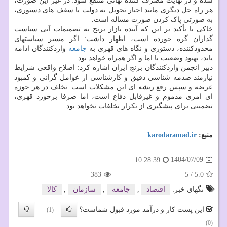
شده و در نهایت مصرف کننده نهائی منتفع شود؛ در غیر این صورت،
هر راه حل دیگری مانند اجبار تحویل به دولت یا سقف های دستوری،
به صورتی پاک کردن صورت مساله است.
خاکی با تأکید بر این که آینده بازار برنج به تصمیمات آتی سیاست
گذاران گره خورده است، اظهار داشت: اگر مسیر سیاستهای
محدودکننده، دستوری و نگاه های قهری به
جامعه
واردکنندگان ادامه
یابد، بهبود وضعیت با اما و اگر همراه خواهد بود.
دبیر انجمن واردکنندگان برنج ایران اشاره کرد: اصلاح واقعی شرایط
نیازمند صدمه شناسی دقیق و کارشناسی از عوامل گرانی و کمبود
عرضه و سپس رفع ریشه ای این مشکلات است. تخلف در هر حوزه
ای امری مذموم و غیرقابل دفاع است، اما صرفا برخورد قهری،
تضمینی برای پیشگیری از تکرار تخلفات نخواهد بود.
منبع:
karodaramad.ir
1404/07/09
10:28:39
383
5
/
5.0
تگهای خبر:
اقتصاد
,
جامعه
,
سازمان
,
كالا
این پست کار و درآمد مورد قبول شماست؟
(1)
(0)