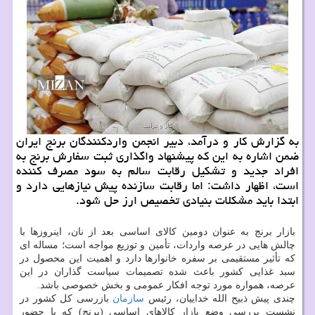
به گزارش کار و درآمد، دبیر انجمن واردکنندگان برنج ایران
ضمن اشاره به این که پیشنهاد واگذاری ثبت سفارش برنج به
افراد جدید و تشکیل رقابت سالم به سود مصرف کننده
است، اظهار داشت: اما رقابت سازنده پیش نیازهایی دارد و
ابتدا باید مشکلات بنیادی تخصیص ارز حل شود.
بازار برنج به عنوان دومین کالای اساسی بعد از نان، اینروزها با
چالش هایی در عرصه واردات، تأمین و توزیع مواجه است؛ مساله ای
که تأثیر مستقیمی بر سفره خانوارها دارد و اهمیت این محصول در
سبد غذایی کشور باعث شده تصمیمات سیاست گذاران در این
عرصه، همواره مورد توجه افکار عمومی و بخش خصوصی باشد.
چندی پیش ذبیح الله خداییان، رئیس
سازمان
بازرسی کل کشور در
نشست بررسی وضع بازار کالاهای اساسی (برنج) که با حضور