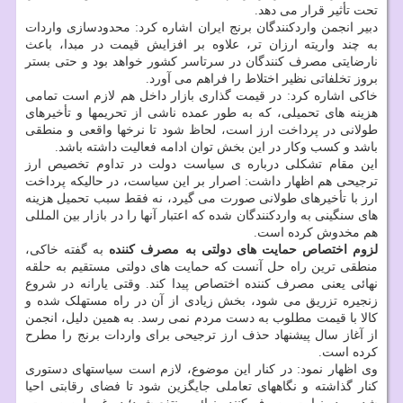
تحت تأثیر قرار می دهد.
دبیر انجمن واردکنندگان برنج ایران اشاره کرد: محدودسازی واردات
به چند واریته ارزان تر، علاوه بر افزایش قیمت در مبدا، باعث
نارضایتی مصرف کنندگان در سرتاسر کشور خواهد بود و حتی بستر
بروز تخلفاتی نظیر اختلاط را فراهم می آورد.
خاکی اشاره کرد: در قیمت گذاری بازار داخل هم لازم است تمامی
هزینه های تحمیلی، که به طور عمده ناشی از تحریمها و تأخیرهای
طولانی در پرداخت ارز است، لحاظ شود تا نرخها واقعی و منطقی
باشد و کسب وکار در این بخش توان ادامه فعالیت داشته باشد.
این مقام تشکلی درباره ی سیاست دولت در تداوم تخصیص ارز
ترجیحی هم اظهار داشت: اصرار بر این سیاست، در حالیکه پرداخت
ارز با تأخیرهای طولانی صورت می گیرد، نه فقط سبب تحمیل هزینه
های سنگینی به واردکنندگان شده که اعتبار آنها را در بازار بین المللی
هم مخدوش کرده است.
لزوم اختصاص حمایت های دولتی به مصرف کننده
به گفته خاکی،
منطقی ترین راه حل آنست که حمایت های دولتی مستقیم به حلقه
نهائی یعنی مصرف کننده اختصاص پیدا کند. وقتی یارانه در شروع
زنجیره تزریق می شود، بخش زیادی از آن در راه مستهلک شده و
کالا با قیمت مطلوب به دست مردم نمی رسد. به همین دلیل، انجمن
از آغاز سال پیشنهاد حذف ارز ترجیحی برای واردات برنج را مطرح
کرده است.
وی اظهار نمود: در کنار این موضوع، لازم است سیاستهای دستوری
کنار گذاشته و نگاههای تعاملی جایگزین شود تا فضای رقابتی احیا